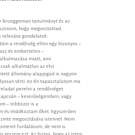
er Brueggeman tanulmányt és az
öszönöm, hogy megosztottad.
 releváns gondolatok.
tóm a rendőrség ellen egy bizonyos –
osz és embertelen –
 alkalmazása miatt, ami
sak alkalmatlan az elvi
ntett állomány alapjogait is nagyon
lyosan sérti. Az én tapasztalatom ma
feladat perelni a rendőrséget
kapcsán – keserűségemben, vagy
 – többször is a
m és imádkoztam őket. Egyszerűen
zinte megosztására Istennel. Nem
iismeret furdalásom, de nem is
s teszem ezt. Az biztos, hogy az Isten