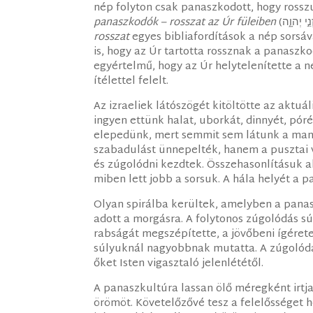
nép folyton csak panaszkodott, hogy rosszu
panaszkodók – rosszat az Úr füleiben
rosszat
egyes bibliafordítások a nép sorsáv
is, hogy az Úr tartotta rossznak a panaszk
egyértelmű, hogy az Úr helytelenítette a 
ítélettel felelt.
Az izraeliek látószögét kitöltötte az aktu
ingyen ettünk halat, uborkát, dinnyét, pó
elepedünk, mert semmit sem látunk a mann
szabadulást ünnepelték, hanem a pusztai 
és zúgolódni kezdtek. Összehasonlításuk al
miben lett jobb a sorsuk. A hála helyét a p
Olyan spirálba kerültek, amelyben a panas
adott a morgásra. A folytonos zúgolódás sú
rabságát megszépítette, a jövőbeni ígérete
súlyuknál nagyobbnak mutatta. A zúgolódás
őket Isten vigasztaló jelenlététől.
A panaszkultúra lassan ölő méregként irtja 
örömöt. Követelőzővé tesz a felelősséget 