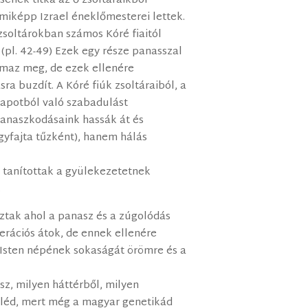
ének titka az ő zsoltáraikból
amiképp Izrael éneklőmesterei lettek.
soltárokban számos Kóré fiaitól
(pl. 42-49) Ezek egy része panasszal
lmaz meg, de ezek ellenére
a buzdít. A Kóré fiúk zsoltáraiból, a
llapotból való szabadulást
panaszkodásaink hassák át és
gyfajta tűzként), hanem hálás
és tanítottak a gyülekezetetnek
.
ztak ahol a panasz és a zúgolódás
nerációs átok, de ennek ellenére
 Isten népének sokaságát örömre és a
z, milyen háttérből, milyen
eléd, mert még a magyar genetikád