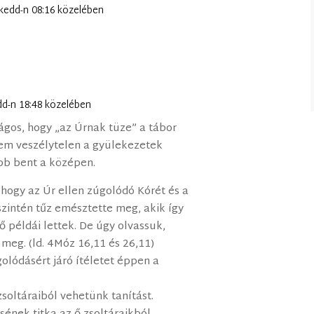
 kedd-n 08:16 közelében
edd-n 18:48 közelében
gos, hogy „az Úrnak tüze” a tábor
nem veszélytelen a gyülekezetek
ább bent a középen.
 hogy az Úr ellen zúgolódó Kórét és a
szintén tűz emésztette meg, akik így
 példái lettek. De úgy olvassuk,
meg. (ld. 4Móz 16,11 és 26,11)
olódásért járó ítéletet éppen a
zsoltáraiból vehetünk tanítást.