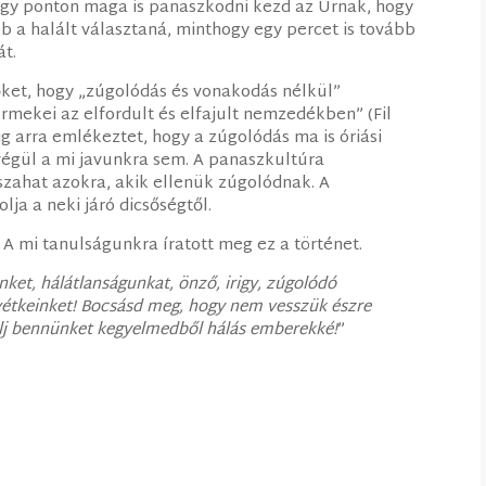
 egy ponton maga is panaszkodni kezd az Úrnak, hogy
ább a halált választaná, minthogy egy percet is tovább
át.
ívőket, hogy „zúgolódás és vonakodás nélkül”
rmekei az elfordult és elfajult nemzedékben” (Fil
dig arra emlékeztet, hogy a zúgolódás ma is óriási
 végül a mi javunkra sem. A panaszkultúra
sszahat azokra, akik ellenük zúgolódnak. A
lja a neki járó dicsőségtől.
 A mi tanulságunkra íratott meg ez a történet.
ket, hálátlanságunkat, önző, irigy, zúgolódó
 vétkeinket! Bocsásd meg, hogy nem vesszük észre
álj bennünket kegyelmedből hálás emberekké!
”