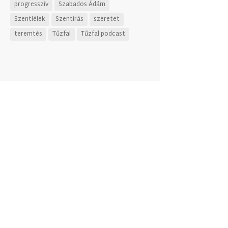
progresszív
Szabados Ádám
Szentlélek
Szentírás
szeretet
teremtés
Tűzfal
Tűzfal podcast