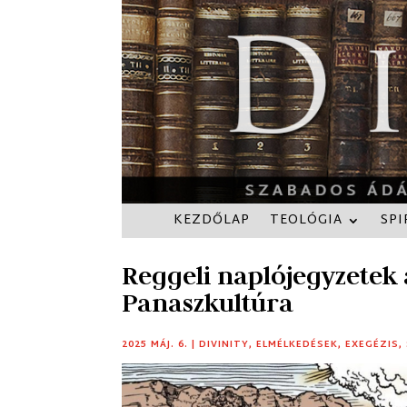
KEZDŐLAP
TEOLÓGIA
SPI
Reggeli naplójegyzetek 
Panaszkultúra
2025 MÁJ. 6.
|
DIVINITY
,
ELMÉLKEDÉSEK
,
EXEGÉZIS
,