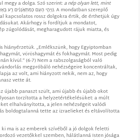
l megy a dolga. Szó szerint:
a nép olyan lett, mint
(‎וַיְהִ֤י הָעָם כְּמִתְאֹ֣נְנִ֔ים רַ֖ע בְּאָזְנֵ֣י יְהוָ֑ה). A mondatban szereplő
al kapcsolatos rossz dolgokra értik, de érthetjük úgy
odásukat. Akárhogy is fordítjuk a mondatot,
nép zúgolódását, megharagudott rájuk miatta, és
ális hiányérzetük. „Emlékszünk, hogy Egyiptomban
réhagymát, vöröshagymát és fokhagymát. Most pedig
án kívül.” (6-7) Nem a rabszolgaságból való
vándorlás megpróbáló nehézségeire koncentráltak,
apja az volt, ami hiányzott nekik, nem az, hogy
anasz vette át.
z újabb panaszt szült, ami újabb és újabb okot
lyosan torzította a helyzetértékelésüket: a múlt
ket elhalványította, a jelen nehézségeit valódi
 boldogtalanná tette az izraelieket és eltávolította
ki ma is az emberek szívéből a jó dolgok feletti
hordozó vezetőkkel szemben, hálátlanná Isten jósága