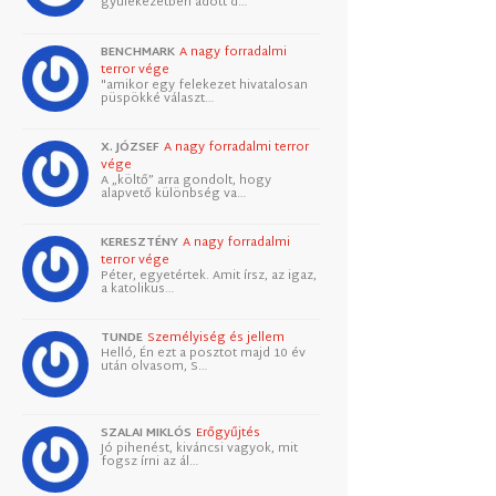
gyülekezetben adott d…
BENCHMARK
A nagy forradalmi
terror vége
"amikor egy felekezet hivatalosan
püspökké választ…
X. JÓZSEF
A nagy forradalmi terror
vége
A „költő” arra gondolt, hogy
alapvető különbség va…
KERESZTÉNY
A nagy forradalmi
terror vége
Péter, egyetértek. Amit írsz, az igaz,
a katolikus…
TUNDE
Személyiség és jellem
Helló, Én ezt a posztot majd 10 év
után olvasom, S…
SZALAI MIKLÓS
Erőgyűjtés
Jó pihenést, kiváncsi vagyok, mit
fogsz írni az ál…