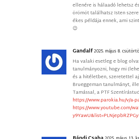
ellenére is hálaadó lehetsz 
örömöt találhatsz Isten szere
ékes példája ennek, ami szin
😉
Gandalf
2025. május 8. csütört
Ha valaki esetleg e blog olv
tanulmányozni, hogy mi (lehe
és a hitéletben, szeretettel
Brueggeman tanulmányt, illet
Tamással, a PTF Szentírástu
https://www.parokia.hu/v/a-p
https://www.youtube.com/wa
y9YawU&list=PLNjepbRZPG
Bándi Csaba
2025. május 13. 