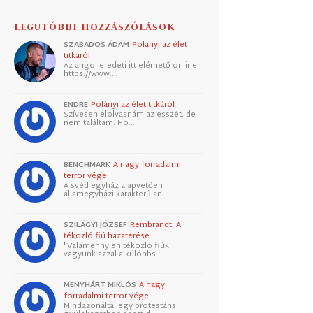
LEGUTÓBBI HOZZÁSZÓLÁSOK
SZABADOS ÁDÁM
Polányi az élet
titkáról
Az angol eredeti itt elérhető online:
https://www.…
ENDRE
Polányi az élet titkáról
Szívesen elolvasnám az esszét, de
nem találtam. Ho…
BENCHMARK
A nagy forradalmi
terror vége
A svéd egyház alapvetően
államegyházi karakterű an…
SZILÁGYI JÓZSEF
Rembrandt: A
tékozló fiú hazatérése
"Valamennyien tékozló fiúk
vagyunk azzal a különbs…
MENYHÁRT MIKLÓS
A nagy
forradalmi terror vége
Mindazonáltal egy protestáns