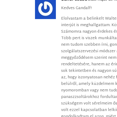
Kedves Gandalf!
Elolvastam a belinkelt Walt
interjút is meghallgattam. K
Számomra nagyon érdekes és
Több pert is viszek munkálta
nem tudom szebben írni, gon
szolgálatszervezési módszer
meggyőződésem szerint nem c
rendeltetésére, hanem az éri
sok tekintetben és nagyon sú
az, hogy iszonyatosan nehéz 
belülről, amely küzdelmem 
nyomoromban vagy nem tudom
panaszzsoltárokhoz fordulta
szükségem volt sérelmeim ős
volt ezzel kapcsolatban lelk
gondolkodtam el azon, miért i