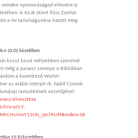
és minden nyomorúságod ellenére is
tetében. A 42-ik (Kóré fiús) Zsoltár
tén a mi tanulságunkra íratott meg.
ök-n 23:01 közelében
asói közül kicsit mélyebben szeretné
t) még a panasz szerepe a Bibliában
 ajánlom a következő Walter
ve az alább interjút dr. habil Czövek
dományi tanszékének vezetőjével:
anasz-elvesztese
tch?v=yO-Y-
yNRCHUIimY11t3s_zje7AUM&index=18
kedd-n 13:20 közelében