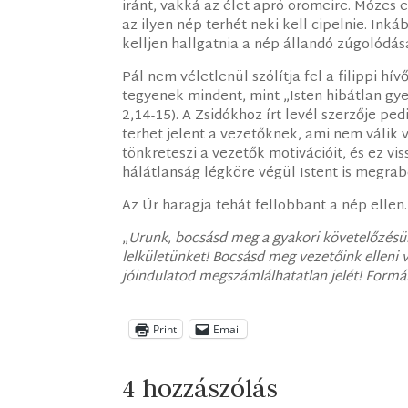
iránt, vakká az élet apró örömeire. Mózes
az ilyen nép terhét neki kell cipelnie. Ink
kelljen hallgatnia a nép állandó zúgolódás
Pál nem véletlenül szólítja fel a filippi h
tegyenek mindent, mint „Isten hibátlan gye
2,14-15). A Zsidókhoz írt levél szerzője pe
terhet jelent a vezetőknek, ami nem válik
tönkreteszi a vezetők motivációit, és ez vi
hálátlanság légköre végül Istent is megrabo
Az Úr haragja tehát fellobbant a nép ellen.
„
Urunk, bocsásd meg a gyakori követelőzésün
lelkületünket! Bocsásd meg vezetőink elleni
jóindulatod megszámlálhatatlan jelét! Form
Print
Email
4 hozzászólás