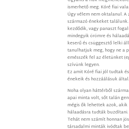
Ugyanis a fiúk megmenekülés
ismerhető meg. Kóré fiai val
Úgy vélem nem oktalanul. A z
származó énekeket találunk. 
kezdődik, vagy panaszt foga
mindegyik örömre és hálaadásr
keserű és csüggesztő lelki á
tanulhatjuk meg, hogy ne a 
emésszék fel az életünket (e
szívünk legyen.
Ez amit Kóré fiai jól tudtak 
énekeik és hozzáálásuk által
Noha olyan háttérből szárma
apai minta volt, sőt talán ge
mégis ők lehettek azok, akik
hálaadásra tudták buzdítani.
Tehát nem számít honnan jöss
társadalmi minták ivódtak b