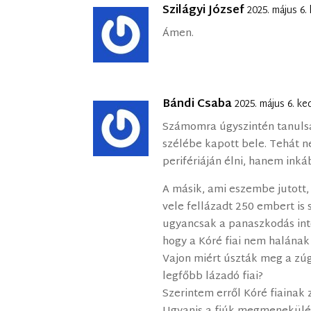
Szilágyi József
2025. május 6.
Ámen.
Bándi Csaba
2025. május 6. k
Számomra úgyszintén tanulsá
szélébe kapott bele. Tehát 
perifériáján élni, hanem ink
A másik, ami eszembe jutott,
vele fellázadt 250 embert is 
ugyancsak a panaszkodás intő
hogy a Kóré fiai nem halának 
Vajon miért úszták meg a zúg
legfőbb lázadó fiai?
Szerintem erről Kóré fiainak 