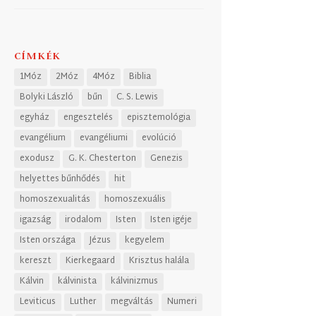
CÍMKÉK
1Móz
2Móz
4Móz
Biblia
Bolyki László
bűn
C. S. Lewis
egyház
engesztelés
episztemológia
evangélium
evangéliumi
evolúció
exodusz
G. K. Chesterton
Genezis
helyettes bűnhődés
hit
homoszexualitás
homoszexuális
igazság
irodalom
Isten
Isten igéje
Isten országa
Jézus
kegyelem
kereszt
Kierkegaard
Krisztus halála
Kálvin
kálvinista
kálvinizmus
Leviticus
Luther
megváltás
Numeri