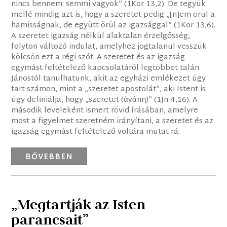
nincs bennem: semmi vagyok” (1Kor 13,2). De tegyük
mellé mindig azt is, hogy a szeretet pedig „[n]em örül a
hamisságnak, de együtt örül az igazsággal” (1Kor 13,6).
A szeretet igazság nélkül alaktalan érzelgősség,
folyton változó indulat, amelyhez jogtalanul vesszük
kölcsön ezt a régi szót. A szeretet és az igazság
egymást feltételező kapcsolatáról legtöbbet talán
Jánostól tanulhatunk, akit az egyházi emlékezet úgy
tart számon, mint a „szeretet apostolát”, aki Istent is
úgy definiálja, hogy „szeretet (ἀγάπη)” (1Jn 4,16). A
második leveleként ismert rövid írásában, amelyre
most a figyelmet szeretném irányítani, a szeretet és az
igazság egymást feltételező voltára mutat rá.
BŐVEBBEN
„Megtartják az Isten
parancsait”