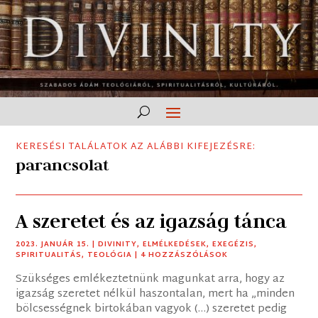
KERESÉSI TALÁLATOK AZ ALÁBBI KIFEJEZÉSRE:
parancsolat
A szeretet és az igazság tánca
2023. JANUÁR 15.
|
DIVINITY
,
ELMÉLKEDÉSEK
,
EXEGÉZIS
,
SPIRITUALITÁS
,
TEOLÓGIA
| 4 HOZZÁSZÓLÁSOK
Szükséges emlékeztetnünk magunkat arra, hogy az
igazság szeretet nélkül haszontalan, mert ha „minden
bölcsességnek birtokában vagyok (…) szeretet pedig