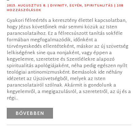
2015. AUGUSZTUS 8.
|
DIVINITY
,
EGYÉN
,
SPIRITUALITÁS
| 108
HOZZÁSZÓLÁSOK
Gyakori félreértés a keresztény élettel kapcsolatban,
hogy Jézus követőinek már semmi közük az Isten
parancsolataihoz. Ez a félrecsúszott tanítás sokféle
formában megfogalmazódik, időnként a
törvényeskedés ellentéteként, máskor az új szövetség
lelkiségének sine qua nonjaként, vagy éppen a
kegyelemre, szeretetre és Szentlélekre alapozó
spiritualitás apológiájaként, néha pedig egészen nyílt
teológiai antinomizmusként. Bemásolok ide néhány
idézetet az Újszövetségből, melyek az Isten
parancsolatairól szólnak. Akármit is gondolunk a
kegyelemről, a megigazulásról, a szeretetről, az új és a
régi...
BŐVEBBEN