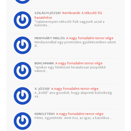
SZILÁGYI JÓZSEF
Rembrandt: A tékozló fiú
hazatérése
"Valamennyien tékozló fiúk vagyunk azzal a
különbs…
MENYHÁRT MIKLÓS
A nagy forradalmi terror vége
Mindazonáltal egy protestáns gyülekezetben adott
d…
BENCHMARK
A nagy forradalmi terror vége
"amikor egy felekezet hivatalosan püspökké
választ…
X. JÓZSEF
A nagy forradalmi terror vége
A „költő” arra gondolt, hogy alapvető különbség
va…
KERESZTÉNY
A nagy forradalmi terror vége
Péter, egyetértek. Amit írsz, az igaz, a katolikus…