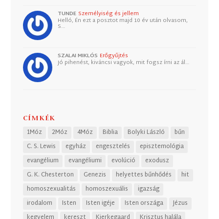
TUNDE
Személyiség és jellem
Helló, Én ezt a posztot majd 10 év után olvasom,
S…
SZALAI MIKLÓS
Erőgyűjtés
Jó pihenést, kiváncsi vagyok, mit fogsz írni az ál…
CÍMKÉK
1Móz
2Móz
4Móz
Biblia
Bolyki László
bűn
C. S. Lewis
egyház
engesztelés
episztemológia
evangélium
evangéliumi
evolúció
exodusz
G. K. Chesterton
Genezis
helyettes bűnhődés
hit
homoszexualitás
homoszexuális
igazság
irodalom
Isten
Isten igéje
Isten országa
Jézus
kegyelem
kereszt
Kierkegaard
Krisztus halála