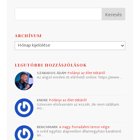
ARCHÍVUM
Archívum
LEGUTÓBBI HOZZÁSZÓLÁSOK
SZABADOS ÁDÁM
Polányi az élet titkáról
Az angol eredeti itt elérhető online: https://www.…
ENDRE
Polányi az élet titkáról
Szívesen elolvasnám az esszét, de nem találtam.
Ho…
BENCHMARK
A nagy forradalmi terror vége
A svéd egyház alapvetően államegyházi karakterű
an…