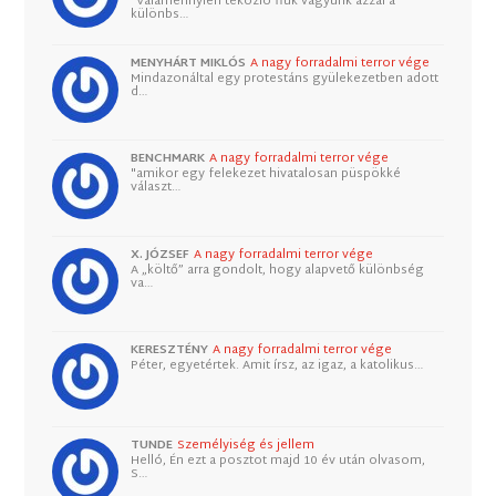
"Valamennyien tékozló fiúk vagyunk azzal a
különbs…
MENYHÁRT MIKLÓS
A nagy forradalmi terror vége
Mindazonáltal egy protestáns gyülekezetben adott
d…
BENCHMARK
A nagy forradalmi terror vége
"amikor egy felekezet hivatalosan püspökké
választ…
X. JÓZSEF
A nagy forradalmi terror vége
A „költő” arra gondolt, hogy alapvető különbség
va…
KERESZTÉNY
A nagy forradalmi terror vége
Péter, egyetértek. Amit írsz, az igaz, a katolikus…
TUNDE
Személyiség és jellem
Helló, Én ezt a posztot majd 10 év után olvasom,
S…