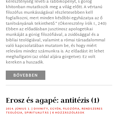
kereszténység leveti a rabbiköpenyt, s görög
khitonban mutatkozik meg a világ előtt. A vértanú
filozófus munkásságával részletesebben kell
foglalkozni, mert minden későbbi egyházatya az ő
tanítványának tekinthető.” (Ókeresztény írók I., 240)
Ebben az előadásban Jusztinosz apologetikai
munkáját a görög filozófiával, a zsidósággal és a
bibliai teológiával, valamint a római társadalommal
való kapcsolatában mutatom be, és hogy miért
releváns mindez számunkra is. Az előadást itt lehet
meghallgatni (az oldal aljára görgetve). Ez volt
kereken a huszadik.
BŐVEBBEN
Erosz és agapé: antitézis (1)
2014. JÚNIUS 1.
|
DIVINITY
,
EGYÉN
,
FILOZÓFIA
,
RENDSZERES
TEOLÓGIA
,
SPIRITUALITÁS
| 6 HOZZÁSZÓLÁSOK