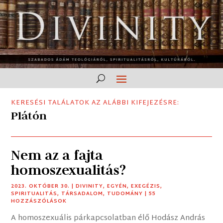
KERESÉSI TALÁLATOK AZ ALÁBBI KIFEJEZÉSRE:
Plátón
Nem az a fajta
homoszexualitás?
2023. OKTÓBER 30.
|
DIVINITY
,
EGYÉN
,
EXEGÉZIS
,
SPIRITUALITÁS
,
TÁRSADALOM
,
TUDOMÁNY
| 55
HOZZÁSZÓLÁSOK
A homoszexuális párkapcsolatban élő Hodász András