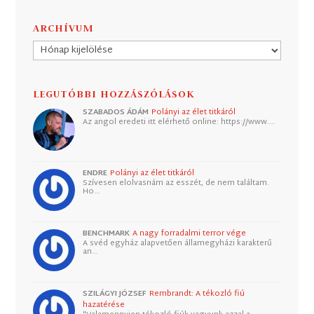
ARCHÍVUM
Archívum
LEGUTÓBBI HOZZÁSZÓLÁSOK
SZABADOS ÁDÁM
Polányi az élet titkáról
Az angol eredeti itt elérhető online: https://www.…
ENDRE
Polányi az élet titkáról
Szívesen elolvasnám az esszét, de nem találtam.
Ho…
BENCHMARK
A nagy forradalmi terror vége
A svéd egyház alapvetően államegyházi karakterű
an…
SZILÁGYI JÓZSEF
Rembrandt: A tékozló fiú
hazatérése