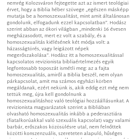
nemrég Kolozsváron fejtegette azt az ismert teológiai
érvet, hogy a Biblia héber szövege „egészen másképp
mutatja be a homoszexualitást, mint amit általánosan
gondolunk, elfogadunk ezzel kapcsolatban”. Hodász
szerint abban az ókori világban „mindenki 16 évesen
megházasodott, mert ez volt a szabály, és a
homoszexualitás kiélésének két módja volt: a
házasságtörés, vagy leigázott népek
megerőszakolása”. Hodász itt a homoszexualitással
kapcsolatos revizionista bibliaértelmezés egyik
legfontosabb toposzát ismétli meg: az a fajta
homoszexualitás, amiről a Biblia beszél, nem olyan
párkapcsolat, amit ma számos egyházi körben
megáldanak, ezért nekünk is, akik eddig ezt még nem
tettük meg, újra kell gondolnunk a
homoszexualitáshoz való teológiai hozzáállásunkat. A
revizionista magyarázatok szerint a Bibliában
olvasható homoszexualitás inkább a pederasztiára
(fiatalkorúakkal való szexuális kapcsolat) vagy valami
barbár, erőszakos közösülésre utal, nem felnőttek
közötti konszenzuális, szereteten alapuló, hűséges