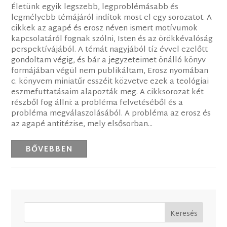
Életünk egyik legszebb, legproblémásabb és
legmélyebb témájáról indítok most el egy sorozatot. A
cikkek az agapé és erosz néven ismert motívumok
kapcsolatáról fognak szólni, Isten és az örökkévalóság
perspektívájából. A témát nagyjából tíz évvel ezelőtt
gondoltam végig, és bár a jegyzeteimet önálló könyv
formájában végül nem publikáltam, Erosz nyomában
c. könyvem miniatűr esszéit közvetve ezek a teológiai
eszmefuttatásaim alapozták meg. A cikksorozat két
részből fog állni: a probléma felvetéséből és a
probléma megválaszolásából. A probléma az erosz és
az agapé antitézise, mely elsősorban...
BŐVEBBEN