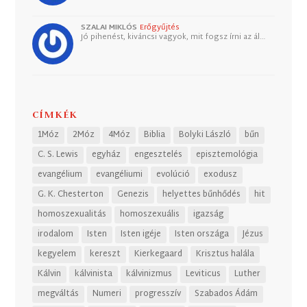
SZALAI MIKLÓS
Erőgyűjtés
Jó pihenést, kiváncsi vagyok, mit fogsz írni az ál…
CÍMKÉK
1Móz
2Móz
4Móz
Biblia
Bolyki László
bűn
C. S. Lewis
egyház
engesztelés
episztemológia
evangélium
evangéliumi
evolúció
exodusz
G. K. Chesterton
Genezis
helyettes bűnhődés
hit
homoszexualitás
homoszexuális
igazság
irodalom
Isten
Isten igéje
Isten országa
Jézus
kegyelem
kereszt
Kierkegaard
Krisztus halála
Kálvin
kálvinista
kálvinizmus
Leviticus
Luther
megváltás
Numeri
progresszív
Szabados Ádám