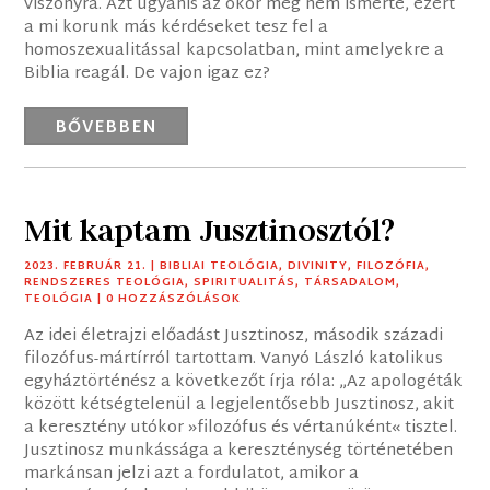
viszonyra. Azt ugyanis az ókor még nem ismerte, ezért
a mi korunk más kérdéseket tesz fel a
homoszexualitással kapcsolatban, mint amelyekre a
Biblia reagál. De vajon igaz ez?
BŐVEBBEN
Mit kaptam Jusztinosztól?
2023. FEBRUÁR 21.
|
BIBLIAI TEOLÓGIA
,
DIVINITY
,
FILOZÓFIA
,
RENDSZERES TEOLÓGIA
,
SPIRITUALITÁS
,
TÁRSADALOM
,
TEOLÓGIA
| 0 HOZZÁSZÓLÁSOK
Az idei életrajzi előadást Jusztinosz, második századi
filozófus-mártírról tartottam. Vanyó László katolikus
egyháztörténész a következőt írja róla: „Az apologéták
között kétségtelenül a legjelentősebb Jusztinosz, akit
a keresztény utókor »filozófus és vértanúként« tisztel.
Jusztinosz munkássága a kereszténység történetében
markánsan jelzi azt a fordulatot, amikor a