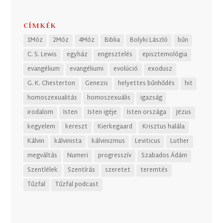
CÍMKÉK
1Móz
2Móz
4Móz
Biblia
Bolyki László
bűn
C. S. Lewis
egyház
engesztelés
episztemológia
evangélium
evangéliumi
evolúció
exodusz
G. K. Chesterton
Genezis
helyettes bűnhődés
hit
homoszexualitás
homoszexuális
igazság
irodalom
Isten
Isten igéje
Isten országa
Jézus
kegyelem
kereszt
Kierkegaard
Krisztus halála
Kálvin
kálvinista
kálvinizmus
Leviticus
Luther
megváltás
Numeri
progresszív
Szabados Ádám
Szentlélek
Szentírás
szeretet
teremtés
Tűzfal
Tűzfal podcast