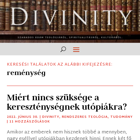
KERESÉSI TALÁLATOK AZ ALÁBBI KIFEJEZÉSRE:
reménység
Miért nincs szüksége a
kereszténységnek utópiákra?
2022. JÚNIUS 30.
|
DIVINITY
,
RENDSZERES TEOLÓGIA
,
TUDOMÁNY
| 11 HOZZÁSZÓLÁSOK
Amikor az emberek nem hisznek többé a mennyben,
nagy eséllyel utópiákban kezdenek hinni. Ennek két fő