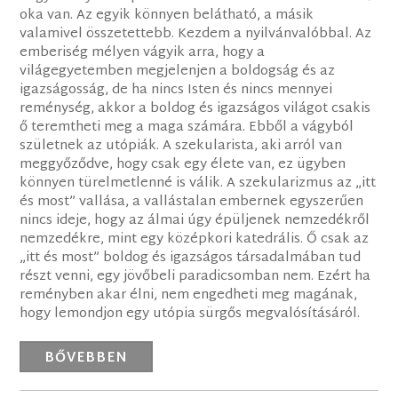
oka van. Az egyik könnyen belátható, a másik
valamivel összetettebb. Kezdem a nyilvánvalóbbal. Az
emberiség mélyen vágyik arra, hogy a
világegyetemben megjelenjen a boldogság és az
igazságosság, de ha nincs Isten és nincs mennyei
reménység, akkor a boldog és igazságos világot csakis
ő teremtheti meg a maga számára. Ebből a vágyból
születnek az utópiák. A szekularista, aki arról van
meggyőződve, hogy csak egy élete van, ez ügyben
könnyen türelmetlenné is válik. A szekularizmus az „itt
és most” vallása, a vallástalan embernek egyszerűen
nincs ideje, hogy az álmai úgy épüljenek nemzedékről
nemzedékre, mint egy középkori katedrális. Ő csak az
„itt és most” boldog és igazságos társadalmában tud
részt venni, egy jövőbeli paradicsomban nem. Ezért ha
reményben akar élni, nem engedheti meg magának,
hogy lemondjon egy utópia sürgős megvalósításáról.
BŐVEBBEN