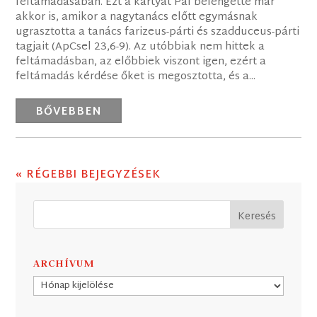
feltámadásában. Ezt a kártyát Pál belengette már
akkor is, amikor a nagytanács előtt egymásnak
ugrasztotta a tanács farizeus-párti és szadduceus-párti
tagjait (ApCsel 23,6-9). Az utóbbiak nem hittek a
feltámadásban, az előbbiek viszont igen, ezért a
feltámadás kérdése őket is megosztotta, és a...
BŐVEBBEN
« RÉGEBBI BEJEGYZÉSEK
ARCHÍVUM
Archívum