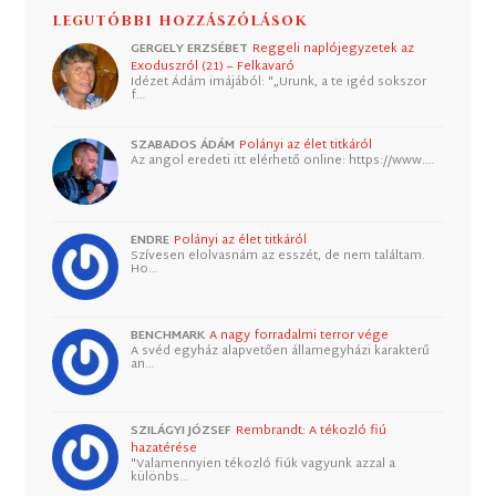
LEGUTÓBBI HOZZÁSZÓLÁSOK
GERGELY ERZSÉBET
Reggeli naplójegyzetek az
Exoduszról (21) – Felkavaró
Idézet Ádám imájából: "„Urunk, a te igéd sokszor
f…
SZABADOS ÁDÁM
Polányi az élet titkáról
Az angol eredeti itt elérhető online: https://www.…
ENDRE
Polányi az élet titkáról
Szívesen elolvasnám az esszét, de nem találtam.
Ho…
BENCHMARK
A nagy forradalmi terror vége
A svéd egyház alapvetően államegyházi karakterű
an…
SZILÁGYI JÓZSEF
Rembrandt: A tékozló fiú
hazatérése
"Valamennyien tékozló fiúk vagyunk azzal a
különbs…