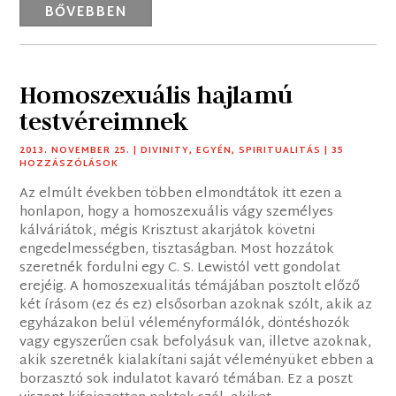
BŐVEBBEN
Homoszexuális hajlamú
testvéreimnek
2013. NOVEMBER 25.
|
DIVINITY
,
EGYÉN
,
SPIRITUALITÁS
| 35
HOZZÁSZÓLÁSOK
Az elmúlt években többen elmondtátok itt ezen a
honlapon, hogy a homoszexuális vágy személyes
kálváriátok, mégis Krisztust akarjátok követni
engedelmességben, tisztaságban. Most hozzátok
szeretnék fordulni egy C. S. Lewistól vett gondolat
erejéig. A homoszexualitás témájában posztolt előző
két írásom (ez és ez) elsősorban azoknak szólt, akik az
egyházakon belül véleményformálók, döntéshozók
vagy egyszerűen csak befolyásuk van, illetve azoknak,
akik szeretnék kialakítani saját véleményüket ebben a
borzasztó sok indulatot kavaró témában. Ez a poszt