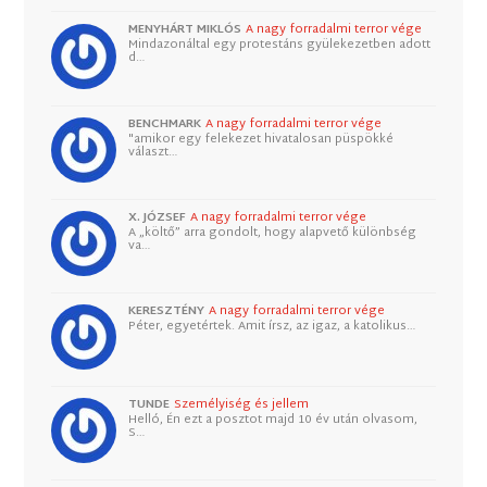
MENYHÁRT MIKLÓS
A nagy forradalmi terror vége
Mindazonáltal egy protestáns gyülekezetben adott
d…
BENCHMARK
A nagy forradalmi terror vége
"amikor egy felekezet hivatalosan püspökké
választ…
X. JÓZSEF
A nagy forradalmi terror vége
A „költő” arra gondolt, hogy alapvető különbség
va…
KERESZTÉNY
A nagy forradalmi terror vége
Péter, egyetértek. Amit írsz, az igaz, a katolikus…
TUNDE
Személyiség és jellem
Helló, Én ezt a posztot majd 10 év után olvasom,
S…