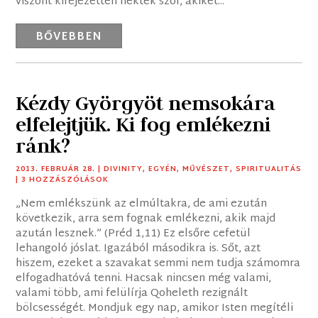
viszont kifejezetten nektek szól, akiket...
BŐVEBBEN
Kézdy Györgyöt nemsokára
elfelejtjük. Ki fog emlékezni
ránk?
2013. FEBRUÁR 28.
|
DIVINITY
,
EGYÉN
,
MŰVÉSZET
,
SPIRITUALITÁS
| 3 HOZZÁSZÓLÁSOK
„Nem emlékszünk az elmúltakra, de ami ezután
következik, arra sem fognak emlékezni, akik majd
azután lesznek.” (Préd 1,11) Ez elsőre cefetül
lehangoló jóslat. Igazából másodikra is. Sőt, azt
hiszem, ezeket a szavakat semmi nem tudja számomra
elfogadhatóvá tenni. Hacsak nincsen még valami,
valami több, ami felülírja Qoheleth rezignált
bölcsességét. Mondjuk egy nap, amikor Isten megítéli