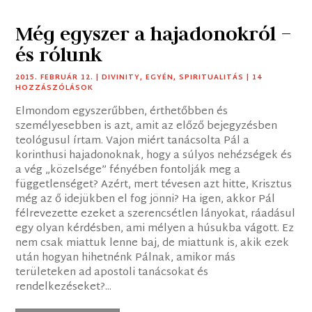
Még egyszer a hajadonokról –
és rólunk
2015. FEBRUÁR 12.
|
DIVINITY
,
EGYÉN
,
SPIRITUALITÁS
| 14
HOZZÁSZÓLÁSOK
Elmondom egyszerűbben, érthetőbben és
személyesebben is azt, amit az előző bejegyzésben
teológusul írtam. Vajon miért tanácsolta Pál a
korinthusi hajadonoknak, hogy a súlyos nehézségek és
a vég „közelsége” fényében fontolják meg a
függetlenséget? Azért, mert tévesen azt hitte, Krisztus
még az ő idejükben el fog jönni? Ha igen, akkor Pál
félrevezette ezeket a szerencsétlen lányokat, ráadásul
egy olyan kérdésben, ami mélyen a húsukba vágott. Ez
nem csak miattuk lenne baj, de miattunk is, akik ezek
után hogyan hihetnénk Pálnak, amikor más
területeken ad apostoli tanácsokat és
rendelkezéseket?...