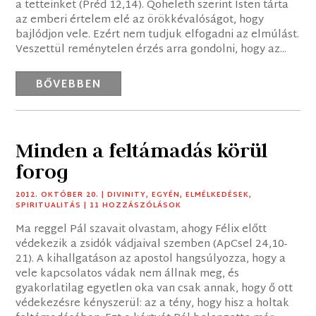
a tetteinket (Préd 12,14). Qoheleth szerint Isten tárta
az emberi értelem elé az örökkévalóságot, hogy
bajlódjon vele. Ezért nem tudjuk elfogadni az elmúlást.
Veszettül reménytelen érzés arra gondolni, hogy az...
BŐVEBBEN
Minden a feltámadás körül
forog
2012. OKTÓBER 20.
|
DIVINITY
,
EGYÉN
,
ELMÉLKEDÉSEK
,
SPIRITUALITÁS
| 11 HOZZÁSZÓLÁSOK
Ma reggel Pál szavait olvastam, ahogy Félix előtt
védekezik a zsidók vádjaival szemben (ApCsel 24,10-
21). A kihallgatáson az apostol hangsúlyozza, hogy a
vele kapcsolatos vádak nem állnak meg, és
gyakorlatilag egyetlen oka van csak annak, hogy ő ott
védekezésre kényszerül: az a tény, hogy hisz a holtak