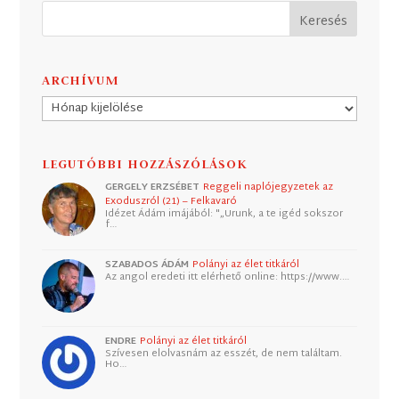
ARCHÍVUM
Archívum
LEGUTÓBBI HOZZÁSZÓLÁSOK
GERGELY ERZSÉBET
Reggeli naplójegyzetek az
Exoduszról (21) – Felkavaró
Idézet Ádám imájából: "„Urunk, a te igéd sokszor
f…
SZABADOS ÁDÁM
Polányi az élet titkáról
Az angol eredeti itt elérhető online: https://www.…
ENDRE
Polányi az élet titkáról
Szívesen elolvasnám az esszét, de nem találtam.
Ho…