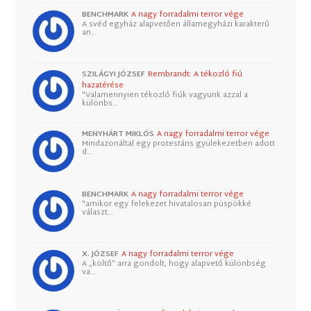
BENCHMARK
A nagy forradalmi terror vége
A svéd egyház alapvetően államegyházi karakterű
an…
SZILÁGYI JÓZSEF
Rembrandt: A tékozló fiú
hazatérése
"Valamennyien tékozló fiúk vagyunk azzal a
különbs…
MENYHÁRT MIKLÓS
A nagy forradalmi terror vége
Mindazonáltal egy protestáns gyülekezetben adott
d…
BENCHMARK
A nagy forradalmi terror vége
"amikor egy felekezet hivatalosan püspökké
választ…
X. JÓZSEF
A nagy forradalmi terror vége
A „költő” arra gondolt, hogy alapvető különbség
va…