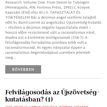
Research. Volume One: From Deism to Tübingen
(Minneapolis, MN: Fortress Press, 1992) c. könyve
kapcsán. (Első rész itt.) II. TAPASZTALAT ÉS
TÖRTÉNELEM Bár a deizmus angol szellemi talajból
nőtt ki, Baird szerint az angolszász Újszövetség-kutatás
– részben a deizmus negatív tapasztalata miatt –
hosszú időre rezisztenssé vált a racionalizmus iránt,
átadva azt a kontinens teológusainak (156-7). A
felvilágosodás forradalma azonban több volt a
racionalizmusnál, és egyes irányzatai éppen a
racionalizmus hegemóniájával szemben jelentek
meg....
BŐVEBBEN
Felvilágosodás az Újszövetség-
kutatásban? (1)