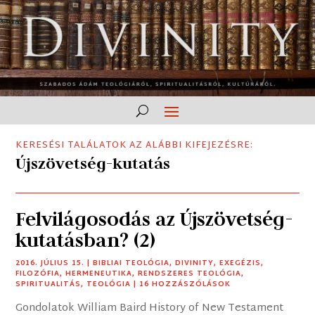
KERESÉSI TALÁLATOK AZ ALÁBBI KIFEJEZÉSRE:
Újszövetség-kutatás
Felvilágosodás az Újszövetség-
kutatásban? (2)
2016. JÚLIUS 15.
|
BIBLIAI TEOLÓGIA
,
DIVINITY
,
EXEGÉZIS
,
FILOZÓFIA
,
HERMENEUTIKA
,
RENDSZERES TEOLÓGIA
,
SPIRITUALITÁS
,
TEOLÓGIA
| 16 HOZZÁSZÓLÁSOK
Gondolatok William Baird History of New Testament