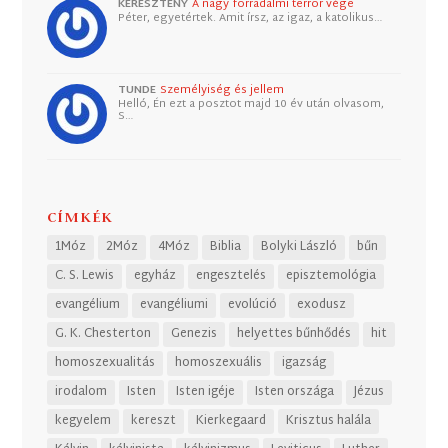
KERESZTÉNY
A nagy forradalmi terror vége
Péter, egyetértek. Amit írsz, az igaz, a katolikus…
TUNDE
Személyiség és jellem
Helló, Én ezt a posztot majd 10 év után olvasom,
S…
CÍMKÉK
1Móz
2Móz
4Móz
Biblia
Bolyki László
bűn
C. S. Lewis
egyház
engesztelés
episztemológia
evangélium
evangéliumi
evolúció
exodusz
G. K. Chesterton
Genezis
helyettes bűnhődés
hit
homoszexualitás
homoszexuális
igazság
irodalom
Isten
Isten igéje
Isten országa
Jézus
kegyelem
kereszt
Kierkegaard
Krisztus halála