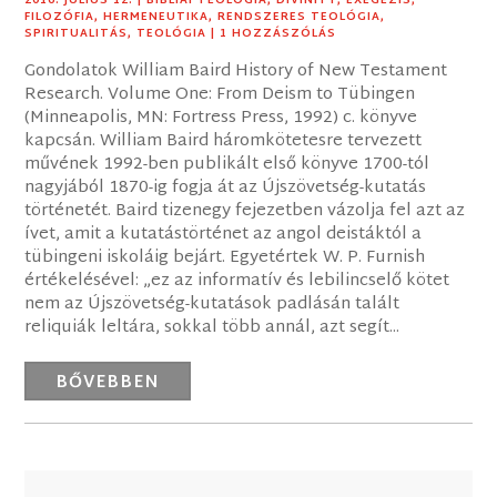
2016. JÚLIUS 12.
|
BIBLIAI TEOLÓGIA
,
DIVINITY
,
EXEGÉZIS
,
FILOZÓFIA
,
HERMENEUTIKA
,
RENDSZERES TEOLÓGIA
,
SPIRITUALITÁS
,
TEOLÓGIA
| 1 HOZZÁSZÓLÁS
Gondolatok William Baird History of New Testament
Research. Volume One: From Deism to Tübingen
(Minneapolis, MN: Fortress Press, 1992) c. könyve
kapcsán. William Baird háromkötetesre tervezett
művének 1992-ben publikált első könyve 1700-tól
nagyjából 1870-ig fogja át az Újszövetség-kutatás
történetét. Baird tizenegy fejezetben vázolja fel azt az
ívet, amit a kutatástörténet az angol deistáktól a
tübingeni iskoláig bejárt. Egyetértek W. P. Furnish
értékelésével: „ez az informatív és lebilincselő kötet
nem az Újszövetség-kutatások padlásán talált
reliquiák leltára, sokkal több annál, azt segít...
BŐVEBBEN