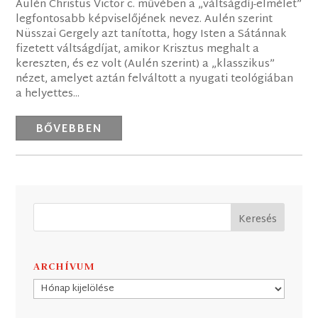
Aulén Christus Victor c. művében a „váltságdíj-elmélet”
legfontosabb képviselőjének nevez. Aulén szerint
Nüsszai Gergely azt tanította, hogy Isten a Sátánnak
fizetett váltságdíjat, amikor Krisztus meghalt a
kereszten, és ez volt (Aulén szerint) a „klasszikus”
nézet, amelyet aztán felváltott a nyugati teológiában
a helyettes...
BŐVEBBEN
ARCHÍVUM
Archívum