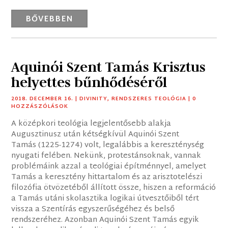
BŐVEBBEN
Aquinói Szent Tamás Krisztus
helyettes bűnhődéséről
2018. DECEMBER 16.
|
DIVINITY
,
RENDSZERES TEOLÓGIA
| 0
HOZZÁSZÓLÁSOK
A középkori teológia legjelentősebb alakja
Augusztinusz után kétségkívül Aquinói Szent
Tamás (1225-1274) volt, legalábbis a kereszténység
nyugati felében. Nekünk, protestánsoknak, vannak
problémáink azzal a teológiai építménnyel, amelyet
Tamás a keresztény hittartalom és az arisztotelészi
filozófia ötvözetéből állított össze, hiszen a reformáció
a Tamás utáni skolasztika logikai útvesztőiből tért
vissza a Szentírás egyszerűségéhez és belső
rendszeréhez. Azonban Aquinói Szent Tamás egyik