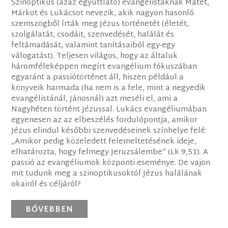
Szinoptikus (azaz együttlátó) evangélistáknak Mátét,
Márkot és Lukácsot nevezik, akik nagyon hasonló
szemszögből írták meg Jézus történetét (életét,
szolgálatát, csodáit, szenvedését, halálát és
feltámadását, valamint tanításaiból egy-egy
válogatást). Teljesen világos, hogy az általuk
háromféleképpen megírt evangélium fókuszában
egyaránt a passiótörténet áll, hiszen például a
könyveik harmada (ha nem is a fele, mint a negyedik
evangélistánál, Jánosnál) azt meséli el, ami a
Nagyhéten történt Jézussal. Lukács evangéliumában
egyenesen az az elbeszélés fordulópontja, amikor
Jézus elindul későbbi szenvedéseinek színhelye felé:
„Amikor pedig közeledett felemeltetésének ideje,
elhatározta, hogy felmegy Jeruzsálembe” (Lk 9,51). A
passió az evangéliumok központi eseménye. De vajon
mit tudunk meg a szinoptikusoktól Jézus halálának
okairól és céljáról?
BŐVEBBEN