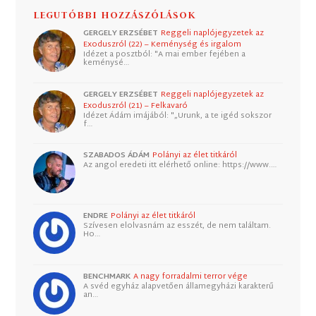
LEGUTÓBBI HOZZÁSZÓLÁSOK
GERGELY ERZSÉBET
Reggeli naplójegyzetek az
Exoduszról (22) – Keménység és irgalom
Idézet a posztból: "A mai ember fejében a
keménysé…
GERGELY ERZSÉBET
Reggeli naplójegyzetek az
Exoduszról (21) – Felkavaró
Idézet Ádám imájából: "„Urunk, a te igéd sokszor
f…
SZABADOS ÁDÁM
Polányi az élet titkáról
Az angol eredeti itt elérhető online: https://www.…
ENDRE
Polányi az élet titkáról
Szívesen elolvasnám az esszét, de nem találtam.
Ho…
BENCHMARK
A nagy forradalmi terror vége
A svéd egyház alapvetően államegyházi karakterű
an…