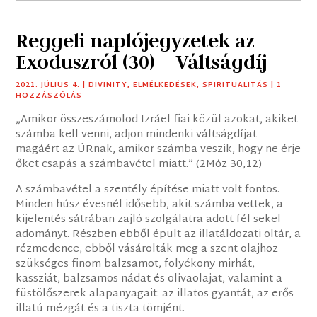
Reggeli naplójegyzetek az
Exoduszról (30) – Váltságdíj
2021. JÚLIUS 4.
|
DIVINITY
,
ELMÉLKEDÉSEK
,
SPIRITUALITÁS
| 1
HOZZÁSZÓLÁS
„Amikor összeszámolod Izráel fiai közül azokat, akiket
számba kell venni, adjon mindenki váltságdíjat
magáért az ÚRnak, amikor számba veszik, hogy ne érje
őket csapás a számbavétel miatt.” (2Móz 30,12)
A számbavétel a szentély építése miatt volt fontos.
Minden húsz évesnél idősebb, akit számba vettek, a
kijelentés sátrában zajló szolgálatra adott fél sekel
adományt. Részben ebből épült az illatáldozati oltár, a
rézmedence, ebből vásárolták meg a szent olajhoz
szükséges finom balzsamot, folyékony mirhát,
kassziát, balzsamos nádat és olivaolajat, valamint a
füstölőszerek alapanyagait: az illatos gyantát, az erős
illatú mézgát és a tiszta tömjént.