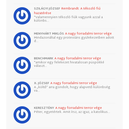
SZILÁGYI JÓZSEF
Rembrandt: A tékozló fiú
hazatérése
"Valamennyien tékozló fiúk vagyunk azzal a
különbs…
MENYHÁRT MIKLÓS
A nagy forradalmi terror vége
Mindazonáltal egy protestáns gyülekezetben adott
d…
BENCHMARK
A nagy forradalmi terror vége
"amikor egy felekezet hivatalosan püspökké
választ…
X. JÓZSEF
A nagy forradalmi terror vége
A „költő” arra gondolt, hogy alapvető különbség
va…
KERESZTÉNY
A nagy forradalmi terror vége
Péter, egyetértek. Amit írsz, az igaz, a katolikus…