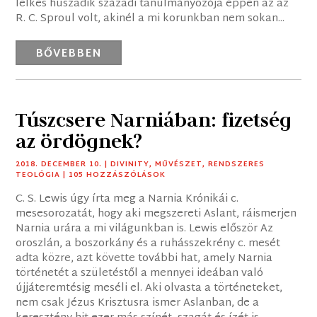
lelkes huszadik századi tanulmányozója éppen az az
R. C. Sproul volt, akinél a mi korunkban nem sokan...
BŐVEBBEN
Túszcsere Narniában: fizetség
az ördögnek?
2018. DECEMBER 10.
|
DIVINITY
,
MŰVÉSZET
,
RENDSZERES
TEOLÓGIA
| 105 HOZZÁSZÓLÁSOK
C. S. Lewis úgy írta meg a Narnia Krónikái c.
mesesorozatát, hogy aki megszereti Aslant, ráismerjen
Narnia urára a mi világunkban is. Lewis először Az
oroszlán, a boszorkány és a ruhásszekrény c. mesét
adta közre, azt követte további hat, amely Narnia
történetét a születéstől a mennyei ideában való
újjáteremtésig meséli el. Aki olvasta a történeteket,
nem csak Jézus Krisztusra ismer Aslanban, de a