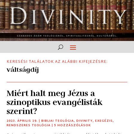
KERESÉSI TALÁLATOK AZ ALÁBBI KIFEJEZÉSRE:
váltságdíj
Miért halt meg Jézus a
szinoptikus evangélisták
szerint?
2023. ÁPRILIS 19.
|
BIBLIAI TEOLÓGIA
,
DIVINITY
,
EXEGÉZIS
,
RENDSZERES TEOLÓGIA
| 5 HOZZÁSZÓLÁSOK