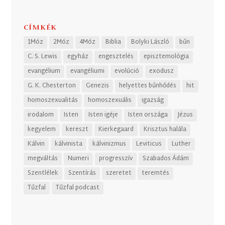
CÍMKÉK
1Móz
2Móz
4Móz
Biblia
Bolyki László
bűn
C. S. Lewis
egyház
engesztelés
episztemológia
evangélium
evangéliumi
evolúció
exodusz
G. K. Chesterton
Genezis
helyettes bűnhődés
hit
homoszexualitás
homoszexuális
igazság
irodalom
Isten
Isten igéje
Isten országa
Jézus
kegyelem
kereszt
Kierkegaard
Krisztus halála
Kálvin
kálvinista
kálvinizmus
Leviticus
Luther
megváltás
Numeri
progresszív
Szabados Ádám
Szentlélek
Szentírás
szeretet
teremtés
Tűzfal
Tűzfal podcast