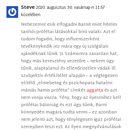
Steve
2020. augusztus 30. vasárnap-n 11:57
közelében
Nehezemre esik elfogadni Barnit mint hiteles
tanítói-prófétai látásokkal bíró valaki. Azt el
tudom fogadni, hogy influenszerként
tevékenykedik (ez mára egy új szolgálati
ajándéknak tűnik :)). Számomra zavaróan hat,
hogy más keresztény vezetőre – nekem úgy
tűnik, alaptalanul és ellenőrizetlen vádak ill.
szubjektív értékítélet alapján – a véglegesen
elítélő „elmebeteg és pszichopata hatalmi
mániás hamis próféta” címkét
aggatta
és azt
nem vonja vissza. Tény, hogy az ilyesmihez kell
prófétai bátorság és ezt úgy tűnik, Barni
könnyedén magára tudta venni – ez azonban
nem jelenti azt, hogy ténylegesen igaz prófétai
szerepben teszi ezt. Az ilyen megnyilvánulások