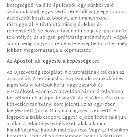
betegségből való felépülésből, egy bűnből való
szabadulásból, egy sikertörténetből vagy egy trauma
átéléséből készít zubbonyt, amit mindenkire
rászuggerál. A tévtanító mindig érdekes és
reménykeltő, de hosszú távon rombolja az igazi tanító
tekintélyét, és az igazi prófétaság intézményét. Végső
soron pedig nagyobb reménytelenségbe taszít és még
jobban megtornáztatja a képmutatót.
Az Apostol, aki egyesíti a képességeket
Az Újszövetség szolgálati hierarchiájának csúcsán az
apostol áll. A terminushoz kapcsolódó munkaköri és
jogosítványi leírások körül nagy zavarok és
visszaélések vannak. Alapvetően három értelemben
beszélhetünk az apostolságról. Az első kört Krisztus
közvetlen tanítványi köre jelenti. Ez az egy ízben
kiegészített (Júdás-Mátyás) mágikus tizenkettő. A
legspeciálisabb csoport. Eggyel kijjebb lépve találjuk
azokat a tekintélyszemélyeket, akik a kánon
kialakításához kaptak mandátumot. Vagy az írásaikon
keresztül, vagy olyan értelemben, hogy a Krisztusról