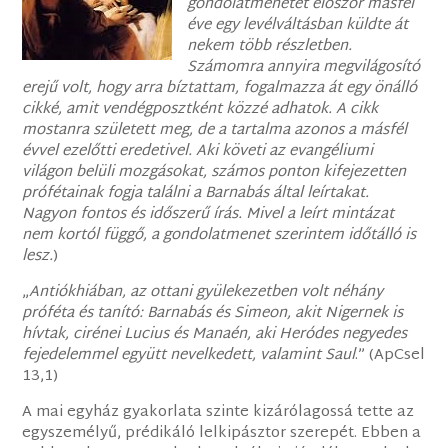
gondolatmenetet először másfél
éve egy levélváltásban küldte át
nekem több részletben.
Számomra annyira megvilágosító
erejű volt, hogy arra bíztattam, fogalmazza át egy önálló
cikké, amit vendégposztként közzé adhatok. A cikk
mostanra született meg, de a tartalma azonos a másfél
évvel ezelőtti eredetivel. Aki követi az evangéliumi
világon belüli mozgásokat, számos ponton kifejezetten
prófétainak fogja találni a Barnabás által leírtakat.
Nagyon fontos és időszerű írás. Mivel a leírt mintázat
nem kortól függő, a gondolatmenet szerintem időtálló is
lesz.
)
„
Antiókhiában, az ottani gyülekezetben volt néhány
próféta és tanító: Barnabás és Simeon, akit Nigernek is
hívtak, cirénei Lucius és Manaén, aki Heródes negyedes
fejedelemmel együtt nevelkedett, valamint Saul
.” (ApCsel
13,1)
A mai egyház gyakorlata szinte kizárólagossá tette az
egyszemélyű, prédikáló lelkipásztor szerepét. Ebben a