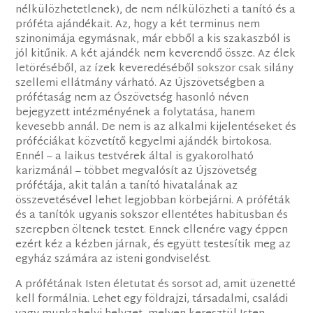
nélkülözhetetlenek), de nem nélkülözheti a tanító és a
próféta ajándékait. Az, hogy a két terminus nem
szinonimája egymásnak, már ebből a kis szakaszból is
jól kitűnik. A két ajándék nem keverendő össze. Az élek
letöréséből, az ízek keveredéséből sokszor csak silány
szellemi ellátmány várható. Az Újszövetségben a
prófétaság nem az Ószövetség hasonló néven
bejegyzett intézményének a folytatása, hanem
kevesebb annál. De nem is az alkalmi kijelentéseket és
próféciákat közvetítő kegyelmi ajándék birtokosa.
Ennél – a laikus testvérek által is gyakorolható
karizmánál – többet megvalósít az Újszövetség
prófétája, akit talán a tanító hivatalának az
összevetésével lehet legjobban körbejárni. A próféták
és a tanítók ugyanis sokszor ellentétes habitusban és
szerepben öltenek testet. Ennek ellenére vagy éppen
ezért kéz a kézben járnak, és együtt testesítik meg az
egyház számára az isteni gondviselést.
A prófétának Isten életutat és sorsot ad, amit üzenetté
kell formálnia. Lehet egy földrajzi, társadalmi, családi