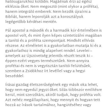
hatósugarukhoz kötődni. Magáénak érzi az egész
eklézsia őket. Nem megosztó (mint olykor a próféta),
hanem integráló emberek. Nem kezdik újraírni a
Bibliát, hanem leporolják azt a korosztályuk
legégetőbb kérdései mentén.
Pál apostol a második és a harmadik kör értelmében is
apostol volt, és mint ilyen képes szintetizálni magában
a tanító és a próféta szempontjait. Mindkét elhívás
részese. Az elméletet is a gyakorlatban mutatja ki és a
gyakorlathoz is mindig alapelvet rendel. Levelei –
amelyek az Újszövetség jelentős részét teszik ki –
éppen ezért vegyes természetűek. Nem annyira
profétai és nem is vegytisztán tanítói felütésűek,
szemben a Zsidókhoz írt levéllel vagy a hegyi
beszéddel.
Írásai gazdag életszerűségének egy másik oka lehet,
hogy nem egyedül jegyzi őket. Silás többször említésre
kerül, mint szerzőtárs, akiről tudjuk, hogy próféta volt.
Azt nehéz megállapítani, hogy mennyit és hogyan tett
hozzá az írások tartalmához, hangütéséhez vagy