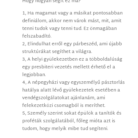
Hogy hogyan segít ez ma?
1, Ha magamat vagy a másikat pontosabban
definiálom, akkor nem várok mást, mit, amit
tenni tudok vagy tenni tud. Ez önmagában
felszabadító.
2, Elindulhat erről egy párbeszéd, ami újabb
struktúrákat segíthet a világra.
3, A helyi gyülekezetben ez a többoldalúság
egy presbiteri vezetés mellett érhető el a
legjobban.
4, A népegyházi vagy egyszemélyű pásztorlás
hatálya alatt lévő gyülekezetek esetében a
vendégszolgálatokat ajánlanám, ami
felekezetközi csomagból is meríthet.
5, Személy szerint sokat épülök a tanítók és
proféták szolgálatából, főleg mióta azt is
tudom, hogy melyik mibe tud segíteni.