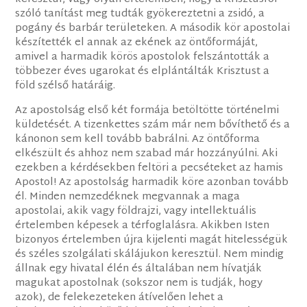
szóló tanítást meg tudták gyökereztetni a zsidó, a
pogány és barbár területeken. A második kör apostolai
készítették el annak az ekének az öntőformáját,
amivel a harmadik körös apostolok felszántották a
többezer éves ugarokat és elplántálták Krisztust a
föld szélső határáig.
Az apostolság első két formája betöltötte történelmi
küldetését. A tizenkettes szám már nem bővíthető és a
kánonon sem kell tovább babrálni. Az öntőforma
elkészült és ahhoz nem szabad már hozzányúlni. Aki
ezekben a kérdésekben feltöri a pecséteket az hamis
Apostol! Az apostolság harmadik köre azonban tovább
él. Minden nemzedéknek megvannak a maga
apostolai, akik vagy földrajzi, vagy intellektuális
értelemben képesek a térfoglalásra. Akikben Isten
bizonyos értelemben újra kijelenti magát hitelességük
és széles szolgálati skálájukon keresztül. Nem mindig
állnak egy hivatal élén és általában nem hívatják
magukat apostolnak (sokszor nem is tudják, hogy
azok), de felekezeteken átívelően lehet a