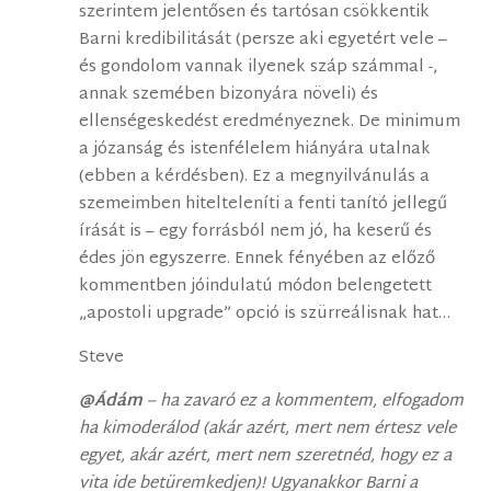
szerintem jelentősen és tartósan csökkentik
Barni kredibilitását (persze aki egyetért vele –
és gondolom vannak ilyenek száp számmal -,
annak szemében bizonyára növeli) és
ellenségeskedést eredményeznek. De minimum
a józanság és istenfélelem hiányára utalnak
(ebben a kérdésben). Ez a megnyilvánulás a
szemeimben hitelteleníti a fenti tanító jellegű
írását is – egy forrásból nem jó, ha keserű és
édes jön egyszerre. Ennek fényében az előző
kommentben jóindulatú módon belengetett
„apostoli upgrade” opció is szürreálisnak hat…
Steve
@Ádám
– ha zavaró ez a kommentem, elfogadom
ha kimoderálod (akár azért, mert nem értesz vele
egyet, akár azért, mert nem szeretnéd, hogy ez a
vita ide betüremkedjen)! Ugyanakkor Barni a