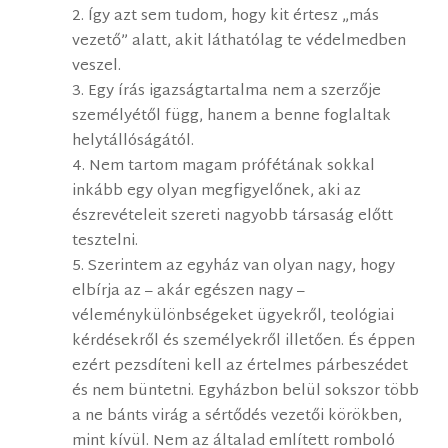
2. Így azt sem tudom, hogy kit értesz „más
vezető” alatt, akit láthatólag te védelmedben
veszel.
3. Egy írás igazságtartalma nem a szerzője
személyétől függ, hanem a benne foglaltak
helytállóságától.
4. Nem tartom magam prófétának sokkal
inkább egy olyan megfigyelőnek, aki az
észrevételeit szereti nagyobb társaság előtt
tesztelni.
5. Szerintem az egyház van olyan nagy, hogy
elbírja az – akár egészen nagy –
véleménykülönbségeket ügyekről, teológiai
kérdésekről és személyekről illetően. És éppen
ezért pezsdíteni kell az értelmes párbeszédet
és nem büntetni. Egyházbon belül sokszor több
a ne bánts virág a sértődés vezetői körökben,
mint kívül. Nem az általad említett romboló