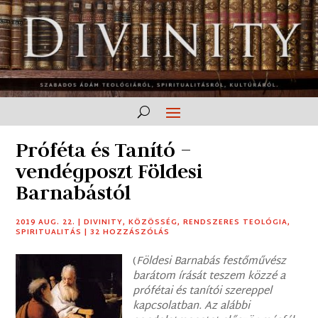
Próféta és Tanító –
vendégposzt Földesi
Barnabástól
2019 AUG. 22.
|
DIVINITY
,
KÖZÖSSÉG
,
RENDSZERES TEOLÓGIA
,
SPIRITUALITÁS
|
32 HOZZÁSZÓLÁS
(
Földesi Barnabás festőművész
barátom írását teszem közzé a
prófétai és tanítói szereppel
kapcsolatban. Az alábbi