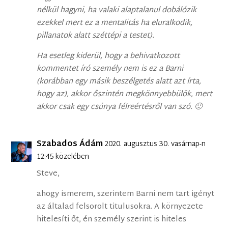
nélkül hagyni, ha valaki alaptalanul dobálózik
ezekkel mert ez a mentalitás ha eluralkodik,
pillanatok alatt széttépi a testet).
Ha esetleg kiderül, hogy a behivatkozott
kommentet író személy nem is ez a Barni
(korábban egy másik beszélgetés alatt azt írta,
hogy az), akkor őszintén megkönnyebbülök, mert
akkor csak egy csúnya félreértésről van szó. 🙂
Szabados Ádám
2020. augusztus 30. vasárnap-n
12:45 közelében
Steve,
ahogy ismerem, szerintem Barni nem tart igényt
az általad felsorolt titulusokra. A környezete
hitelesíti őt, én személy szerint is hiteles