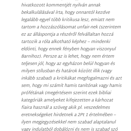
hivatkozott kommentjét nyilván annak
bekalkulálásával írta, hogy onnantól kezdve
legalább egyel több kritikusa lesz, emiatt nem
tartom a hozzászólásomat unfair-nek (szerintem
ez az álláspontja a részéről felvállaltan hozzá
tartozik a róla alkotható képhez – mindenki
eldönti, hogy ennek fényben hogyan viszonyul
Barnihoz). Persze az is lehet, hogy nem értem
teljesen jól, hogy az egyházon belül hogyan és
milyen stílusban és határok között illik (vagy
inkább szabad) a kritikákat megfogalmazni és azt
sem, hogy mi számít hamis tanítónak vagy hamis
prófétának (megértésem szerint ezek bibliai
kategóriák amelyeket kifejezetten a kárhozat
fiaira használ a szöveg akik pl. veszedelmes
eretnekségeket hirdetnek a 2Pt 1 értelmében –
ilyen megjegyzésekkel nem szabad alaptalanul
vagy indulatból dobálózni és nem is szabad szó