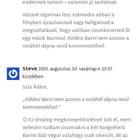
embernek tartom – valamint jó tanítónak.
Viszont izgalmas lesz számodra abban a
fényben újraolvasnod vagy hallgatnod a
megszólalásait, hogy valóban összekeverted őt
egy másik Barnival. Földesi Barni nem azonos a
notáhól dáyna nevű kommentelővel.
Steve
2020. augusztus 30. vasárnap-n 13:37
közelében
Szia Ádám,
„Földesi Barni nem azonos a notáhól dáyna nevű
kommentelővel.”
🙂 Ez tényleg megkönnyebbüléssel tölt el, mert
nehezen tudtam összerakni a két hangvételű
Barnit (bár végül valahogy csak sikerült, de az