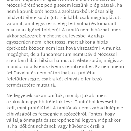
Mózes kéréséhez pedig sosem leszünk elég bátrak, ha
nem kapunk erőt hozzá a zsoltárokból. Mózes alig
hibázott élete során (ott is inkább csak megduplázott
valamit, amit egyszer is elég lett volna) és kimaradt
miatta az ígéret földjéről. A tanító nem hibázhat, mert
akkor százezrek mehetnek a levesbe. Az alap
egyszerűen nem lehet rossz, mert akkor a hibás
építkezés közben nem lesz hová visszatérni. A munka
megéghet, de a fundamentum nem! Dávid Mózessel
szemben hibát hibára halmozott élete során, mégis azt
mondta róla Isten: szívem szerinti ember. Ez nem menti
fel Dávidot és nem bátoríthatja a prófétát
felelőtlenségre, csak a két elhívás ellenkező
természetére mutat rá.
Ne legyetek sokan tanítók, mondja Jakab, mert
azoknak nagyobb ítéletük lesz. Tanítóból kevesebb
kell, mint prófétából. A tanítónak nem szabad kilépnie
elhívásából és fecsegnie a szószékről. Fontos, hogy
vállalja önmagát és szerepéhez hű legyen. Még akkor
is, ha időként nehéznek vagy hűvösnek érzik a