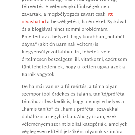
félreértés. A véleménykülönbségek nem
zavartak, a megbélyegzés zavart csak.
Itt
olvashatod
a beszélgetést, ha érdekel. Sytkával
és a blogjával nincs semmi problémám.
Emellett az a helyzet, hogy korábban „notáhól
dáyna” (akit én Barninak véltem) is
kiegyensúlyozottabban írt, lehetett vele
értelmesen beszélgetni ill. vitatkozni, ezért sem
tűnt lehetetlennek, hogy ti ketten ugyanazok a
Barnik vagytok.
De ha már van ez a félreértés, a téma olyan
szempontból érdekes és talán a tanító/próféta
témához illeszkedik is, hogy mennyire helyes a
„hamis tanító” és „hamis próféta” szavakkal
dobálózni az egyházban. Ahogy írtam, ezek
véleményem szerint bibliai kategóriák, amelyek
véglegesen elítélő jelzőként olyanok számára