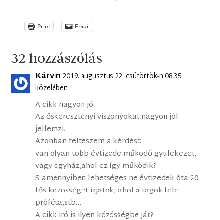
Print
Email
32 hozzászólás
Kárvin
2019. augusztus 22. csütörtök-n 08:35
közelében
A cikk nagyon jó.
Az őskeresztényi viszonyokat nagyon jól
jellemzi.
Azonban felteszem a kérdést:
van olyan több évtizede működő gyülekezet,
vagy egyház,ahol ez így működik?
S amennyiben lehetséges ne évtizedek óta 20
fős közösséget írjatok, ahol a tagok fele
próféta,stb…
A cikk iró is ilyen közösségbe jár?