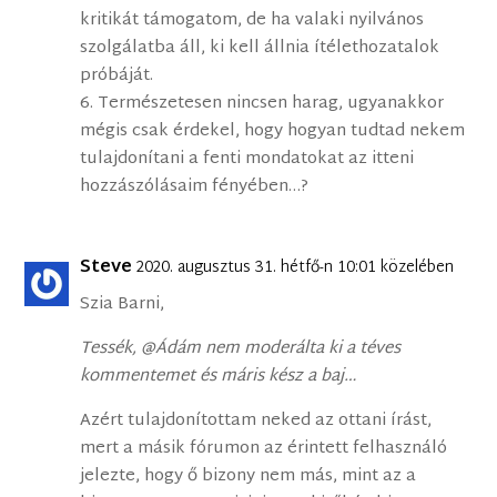
kritikát támogatom, de ha valaki nyilvános
szolgálatba áll, ki kell állnia ítélethozatalok
próbáját.
6. Természetesen nincsen harag, ugyanakkor
mégis csak érdekel, hogy hogyan tudtad nekem
tulajdonítani a fenti mondatokat az itteni
hozzászólásaim fényében…?
Steve
2020. augusztus 31. hétfő-n 10:01 közelében
Szia Barni,
Tessék, @Ádám nem moderálta ki a téves
kommentemet és máris kész a baj…
Azért tulajdonítottam neked az ottani írást,
mert a másik fórumon az érintett felhasználó
jelezte, hogy ő bizony nem más, mint az a