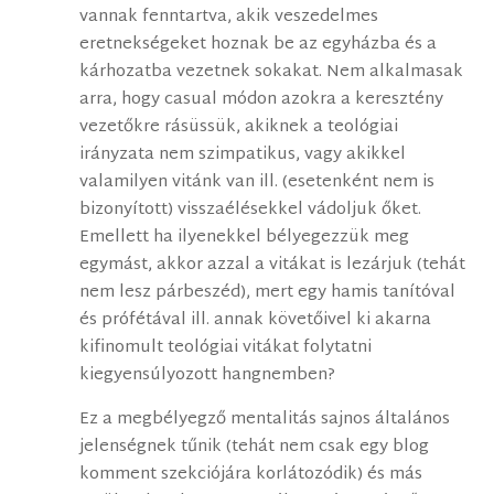
vannak fenntartva, akik veszedelmes
eretnekségeket hoznak be az egyházba és a
kárhozatba vezetnek sokakat. Nem alkalmasak
arra, hogy casual módon azokra a keresztény
vezetőkre rásüssük, akiknek a teológiai
irányzata nem szimpatikus, vagy akikkel
valamilyen vitánk van ill. (esetenként nem is
bizonyított) visszaélésekkel vádoljuk őket.
Emellett ha ilyenekkel bélyegezzük meg
egymást, akkor azzal a vitákat is lezárjuk (tehát
nem lesz párbeszéd), mert egy hamis tanítóval
és prófétával ill. annak követőivel ki akarna
kifinomult teológiai vitákat folytatni
kiegyensúlyozott hangnemben?
Ez a megbélyegző mentalitás sajnos általános
jelenségnek tűnik (tehát nem csak egy blog
komment szekciójára korlátozódik) és más