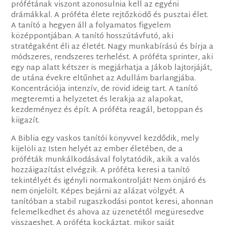
prófétának viszont azonosulnia kell az egyéni
drámákkal. A próféta élete rejtőzködő és pusztai élet.
A tanító a hegyen áll a folyamatos figyelem
középpontjában. A tanító hosszútávfutó, aki
stratégaként éli az életét. Nagy munkabírású és bírja a
módszeres, rendszeres terhelést. A próféta sprinter, aki
egy nap alatt kétszer is megjárhatja a Jákob lajtorjáját,
de utána évekre eltűnhet az Adullám barlangjába.
Koncentrációja intenzív, de rövid ideig tart. A tanító
megteremti a helyzetet és lerakja az alapokat,
kezdeményez és épít. A próféta reagál, betoppan és
kiigazít.
A Biblia egy vaskos tanítói könyvvel kezdődik, mely
kijelöli az Isten helyét az ember életében, de a
próféták munkálkodásával folytatódik, akik a valós
hozzáigazítást elvégzik. A próféta keresi a tanító
tekintélyét és igényli normakontrolját! Nem önjáró és
nem önjelölt. Képes bejárni az alázat völgyét. A
tanítóban a stabil rugaszkodási pontot keresi, ahonnan
felemelkedhet és ahova az üzenetétől megüresedve
visszaeshet. A próféta kockáztat, mikor saját