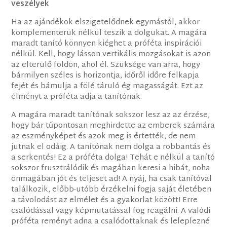
veszélyek
Ha az ajándékok elszigetelődnek egymástól, akkor
komplementerük nélkül teszik a dolgukat. A magára
maradt tanító könnyen kiéghet a próféta inspirációi
nélkül. Kell, hogy lásson vertikális mozgásokat is azon
az elterülő földön, ahol él. Szüksége van arra, hogy
bármilyen széles is horizontja, időről időre felkapja
fejét és bámulja a fölé táruló ég magasságát. Ezt az
élményt a próféta adja a tanítónak.
A magára maradt tanítónak sokszor lesz az az érzése,
hogy bár tűpontosan meghirdette az emberek számára
az eszményképet és azok meg is értették, de nem
jutnak el odáig. A tanítónak nem dolga a robbantás és
a serkentés! Ez a próféta dolga! Tehát e nélkül a tanító
sokszor frusztrálódik és magában keresi a hibát, noha
önmagában jót és teljeset ad! A nyáj, ha csak tanítóval
találkozik, előbb-utóbb érzékelni fogja saját életében
a távolodást az elmélet és a gyakorlat között! Erre
csalódással vagy képmutatással fog reagálni. A valódi
próféta reményt adna a csalódottaknak és leleplezné