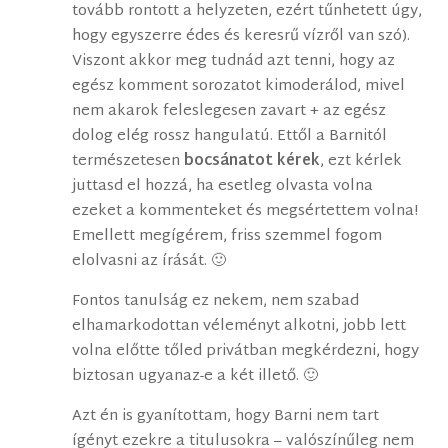
tovább rontott a helyzeten, ezért tűnhetett úgy,
hogy egyszerre édes és keresrű vízről van szó).
Viszont akkor meg tudnád azt tenni, hogy az
egész komment sorozatot kimoderálod, mivel
nem akarok feleslegesen zavart + az egész
dolog elég rossz hangulatú. Ettől a Barnitól
természetesen
bocsánatot kérek
, ezt kérlek
juttasd el hozzá, ha esetleg olvasta volna
ezeket a kommenteket és megsértettem volna!
Emellett megígérem, friss szemmel fogom
elolvasni az írását. 🙂
Fontos tanulság ez nekem, nem szabad
elhamarkodottan véleményt alkotni, jobb lett
volna előtte tőled privátban megkérdezni, hogy
biztosan ugyanaz-e a két illető. 🙂
Azt én is gyanítottam, hogy Barni nem tart
ígényt ezekre a titulusokra – valószínűleg nem