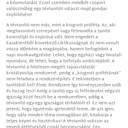
a képmutatást. Ezzel szemben mindkét csoport
valószínűleg egy tévtanítót választ majd gondjai
enyhítésére!
A tévtanító nem más, mint a kiugrott próféta. Az, aki
meghasonlott szerepével vagy felmondta a tanító
kontrollját és önjáróvá vált. Nem engedett a
karakteréből következő ciklikusságnak és nem vonult
vissza időnként a magányába, hanem befogódott a
napi munkavégzésbe. Lehet, hogy egyházi vagy hivatali
nyomásra, de lehet, hogy a befolyás ambíciójából. A
tévtanító a hitelesen megélt tapasztalatát
kristályosítja rendszerré, pedig a „kiugrott prófétának”
nem feladata a rendszerépítés. E tekintetben a
tanítóból kell élnie. Rendszere így törvényszerűen szűk
és hazug lesz! Amíg a tanító egy új felfedezést négy-öt
igazság közé feszít be a rendszerében, addig a
tévtanító egy-egy igazságot térhálósít el. Ez nem azt
jelenti, hogy egytémás igehirdető lenne, de azt igen,
hogy nála minden téma önmagában áll, kitakarja a
teljes képet és hisztérikus! A tévtanító sokszor az
egyedi átélésekből csinál beceigazságot. Egy