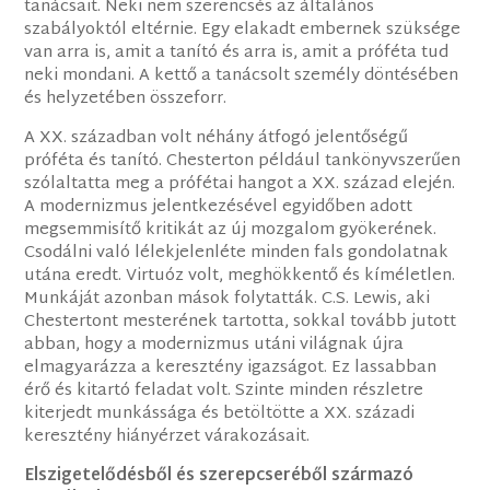
tanácsait. Neki nem szerencsés az általános
szabályoktól eltérnie. Egy elakadt embernek szüksége
van arra is, amit a tanító és arra is, amit a próféta tud
neki mondani. A kettő a tanácsolt személy döntésében
és helyzetében összeforr.
A XX. században volt néhány átfogó jelentőségű
próféta és tanító. Chesterton például tankönyvszerűen
szólaltatta meg a prófétai hangot a XX. század elején.
A modernizmus jelentkezésével egyidőben adott
megsemmisítő kritikát az új mozgalom gyökerének.
Csodálni való lélekjelenléte minden fals gondolatnak
utána eredt. Virtuóz volt, meghökkentő és kíméletlen.
Munkáját azonban mások folytatták. C.S. Lewis, aki
Chestertont mesterének tartotta, sokkal tovább jutott
abban, hogy a modernizmus utáni világnak újra
elmagyarázza a keresztény igazságot. Ez lassabban
érő és kitartó feladat volt. Szinte minden részletre
kiterjedt munkássága és betöltötte a XX. századi
keresztény hiányérzet várakozásait.
Elszigetelődésből és szerepcseréből származó