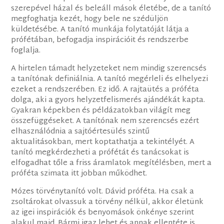
szerepével házal és beleáll mások életébe, de a tanító
megfoghatja kezét, hogy bele ne szédüljön
küldetésébe. A tanító munkája folytatóját látja a
prófétában, befogadja inspirációit és rendszerbe
foglalja.
A hirtelen támadt helyzeteket nem mindig szerencsés
a tanítónak definiálnia. A tanító megérleli és elhelyezi
ezeket a rendszerében. Ez idő. A rajtaütés a próféta
dolga, aki a gyors helyzetfelismerés ajándékát kapta.
Gyakran képekben és példázatokban világít meg
összefüggéseket. A tanítónak nem szerencsés ezért
elhasználódnia a sajtóértesülés szintű
aktualitásokban, mert koptathatja a tekintélyét. A
tanító megkérdezheti a prófétát és tanácsokat is
elfogadhat tőle a friss áramlatok megítélésben, mert a
próféta szimata itt jobban működhet.
Mózes törvénytanító volt. Dávid próféta. Ha csak a
zsoltárokat olvassuk a törvény nélkül, akkor életünk
az igei inspirációk és benyomások önkénye szerint
alakul majd. Bármi igaz lehet és annak ellentéte is.