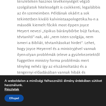
területeken hasznos tevékenységet végző
szolgálatok hitelességét is csökkenti, legalábbis
az én szemeimben. Példának okáért a sok
tekintetben kiváló kalvinistaapologetika.hu-n a
második kiemelt főcikk most éppen Joyce
Meyert nevezi „tipikus báránybőrbe bújt farkas,
tévtanító”-nak, aki „nem Isten szolgája, nem
ismeri a Bibliát, tévtanításokat hirdet”. Lehet,
hogy Joyce Meyerrel és a ministryjével vannak
ilyen-olyan problémák (eleve a gyülekezetektől
független ministry forma problémás mert
tényleg nehéz így az elszámoltatás) és a
tengernyi előadásában vannak hibák és
félreérthető kijelentések is (kiében nincsenek?),
A weboldalon a minőségi felhasználói élmény érdekében sütiket
valamint az is biztos, hogy merőben teológiai
használunk.
Részletek
platformon áll mint a kalvinistaapologetika.hu,
mégis komoly aránytévesztésnek ilyen módon
Elfogad
megbélyegezni a személyét. Ez egyébként