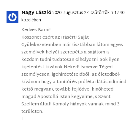
Nagy László
2020. augusztus 27. csütörtök-n 12:40
közelében
Kedves Barni!
Köszönet ezért az írásért! Saját
Gyülekezetemben már tisztábban látom egyes
személyek helyét,szerepét,s a sajátom is
kezdem tudni tudatosan elhelyezni. Sok ilyen
kijelentést kívánok Neked! Ismerve Téged
személyesen, igehirdetéseidből, az életedből-
kívánom hogy a tanítói és prófétai látásaid(mind
kettő megvan), tovább fejlődve, kinőheted
magad Apostollá-Isten kegyelme, s Szent
Szellem által! Komoly hiányok vannak mind 3
területen.
L.