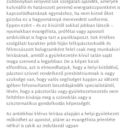
zubbonyban senyved sok szolgálati ajándék, amelyek
különálló és határozott peremű energiaközpontként is
kapcsolódhatnának egymáshoz, ha nem kötné őket
gúzsba ez a hagyománnyá merevedett uniformis.
Éppen ezért – és ez kívülről sokkal jobban látszik –
nyomokban evangélista, prófétai vagy apostoli
ambíciókat is fogva tart a parókiaposzt. Sok értékes
szolgálati karakter jobb híján lelkipásztorkodik és
félrecsúszott hologramként felel csak meg munkaköri
leírásának, amitől a gyülekezetén kívül talán saját
maga szenved a legjobban. De a képet kicsit
elfordítva, azt is elmondhatjuk, hogy a helyi kötődésű,
pásztori szívvel rendelkező presbitériumnak is nagy
szüksége van, hogy valós segítséget kapjon az idézett
igében felvonultatott beszédajándék specialistáitól,
lévén, hogy a pásztorlás vagy gyülekezetvezetés nem
feltétlen kívánja meg a szónoklás vagy a
szisztematikus gondolkodás képességét.
Az antiókhiai klérus leírása alapján a helyi gyülekezet
működhet az apostol, pláne az evangélista jelenléte
nélkül is (akik az indulásnál ugyan