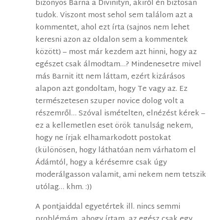
bizonyos Barna a Divinityn, akiről én biztosan
tudok. Viszont most sehol sem találom azt a
kommentet, ahol ezt írta (sajnos nem lehet
keresni azon az oldalon sem a kommentek
között) – most már kezdem azt hinni, hogy az
egészet csak álmodtam…? Mindenesetre mivel
más Barnit itt nem láttam, ezért kizárásos
alapon azt gondoltam, hogy Te vagy az. Ez
természetesen szuper novice dolog volt a
részemről… Szóval ismételten, elnézést kérek –
ez a kellemetlen eset örök tanulság nekem,
hogy ne írjak elhamarkodott postokat
(különösen, hogy láthatóan nem várhatom el
Ádámtól, hogy a kérésemre csak úgy
moderálgasson valamit, ami nekem nem tetszik
utólag… khm. :))
A pontjaiddal egyetértek ill. nincs semmi
problémám, ahogy írtam, az egész csak egy