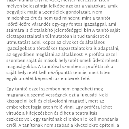
vagy munkahelyi helyzet, melyen keresztül Isten
mélyen beleszántja lelkébe azokat a vájatokat, amik
begyűjtik majd a Szentlélek gondolatait. Nem
mindenhez ért és nem tud mindent, mint a tanító!
Időről-időre várandós egy-egy fontos igazsággal, ami
számára is életalakító jelentőséggel bír! A tanító saját
élettapasztalatán túlmutatóan is tud tanácsot és
útmutatást adni. Képes az elveket és általános
igazságokat a töredékes tapasztalatokra is adaptálni,
az egyediben meglátni az általánost. A próféta ezzel
szemben saját és mások helyzetét emeli üdvtörténeti
magaságokba. A tanítóval szemben a profétának a
saját helyzetét kell nézőponttá tennie, mert Isten
egyik arcélét képviseli az emberek felé.
Egy tanító ezzel szemben nem engedheti meg
magának a személyességnek ezt a luxusát! Neki
kiszögelni kell és eltávolodni magától, mert az
embereket fogja Isten felé vinni. Egy próféta lehet
virtuóz a kifejezésben és élhet a teatralitás
eszközeivel, egy tanítónak ellenben le kell mondania
erről. A tanítónak nem szabad a kivételekre építeni, a