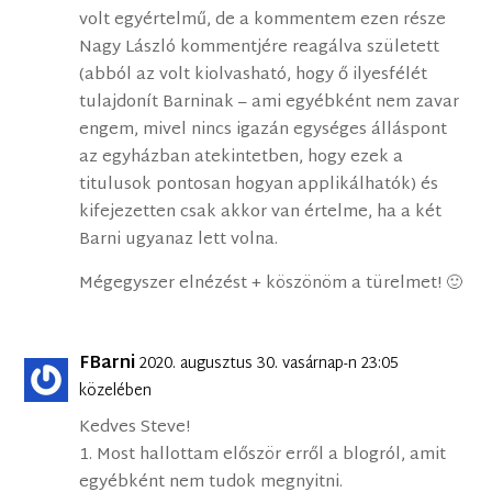
volt egyértelmű, de a kommentem ezen része
Nagy László kommentjére reagálva született
(abból az volt kiolvasható, hogy ő ilyesfélét
tulajdonít Barninak – ami egyébként nem zavar
engem, mivel nincs igazán egységes álláspont
az egyházban atekintetben, hogy ezek a
titulusok pontosan hogyan applikálhatók) és
kifejezetten csak akkor van értelme, ha a két
Barni ugyanaz lett volna.
Mégegyszer elnézést + köszönöm a türelmet! 🙂
FBarni
2020. augusztus 30. vasárnap-n 23:05
közelében
Kedves Steve!
1. Most hallottam először erről a blogról, amit
egyébként nem tudok megnyitni.