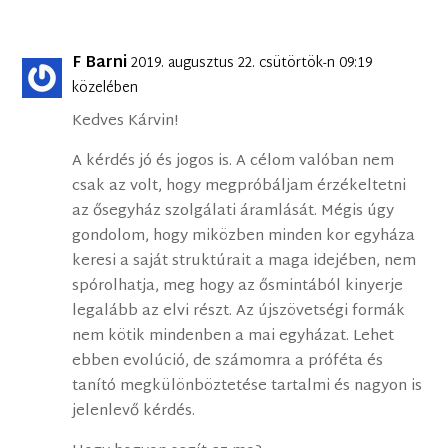
F Barni
2019. augusztus 22. csütörtök-n 09:19
közelében
Kedves Kárvin!
A kérdés jó és jogos is. A célom valóban nem
csak az volt, hogy megpróbáljam érzékeltetni
az ősegyház szolgálati áramlását. Mégis úgy
gondolom, hogy miközben minden kor egyháza
keresi a saját struktúrait a maga idejében, nem
spórolhatja, meg hogy az ősmintából kinyerje
legalább az elvi részt. Az újszövetségi formák
nem kötik mindenben a mai egyházat. Lehet
ebben evolúció, de számomra a próféta és
tanító megkülönböztetése tartalmi és nagyon is
jelenlevő kérdés.