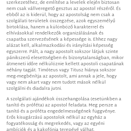
szerkezetéhez, de említése a levelek elején biztosan
nem csak vállveregető gesztus az apostol részéről. És
ebből az is kiderül, hogy az apostolság nem csak a
szolgálati területek összegzése, azok egyszemélyű
birtoklása, hanem a különböző karakterrel és
elhívásokkal rendelkezők organizálásának és
csapatba szervezésének a képessége is. Ehhez nagy
alázat kell, alkalmazkodási és irányítási képesség
egyszerre. Pált, a nagy apostolt sokszor látjuk szinte
pánikszerű elesettségben és bizonytalanságban, mikor
átmeneti időre nélkülöznie kellett apostoli csapatának
néhány tagját. Timóteus vagy Titusz hiánya sokszor
meg-megbénítja az apostolt, ami annak a jele, hogy
vagy nem akart vagy nem tudott mások nélkül
szolgálni és diadalra jutni.
A szolgálati ajándékok összehangolása (esetünkben a
tanító és próféta) az apostol feladata. Meg persze a
tanító és a próféta engedelmességének függvénye.
Erős kisugárzású apostolok nélkül az egyház a
fogyatékosság és megrekedés, vagy az egyéni
ambíciók és a kakofónia terepévé válhat.