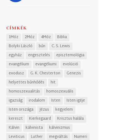
CÍMKÉK
1Móz
2Móz
4Móz
Biblia
Bolyki László
bűn
C. S. Lewis
egyház
engesztelés
episztemológia
evangélium
evangéliumi
evolúció
exodusz
G. K. Chesterton
Genezis
helyettes bűnhődés
hit
homoszexualitás
homoszexuális
igazság
irodalom
Isten
Isten igéje
Isten országa
Jézus
kegyelem
kereszt
Kierkegaard
Krisztus halála
Kálvin
kálvinista
kálvinizmus
Leviticus
Luther
megváltás
Numeri