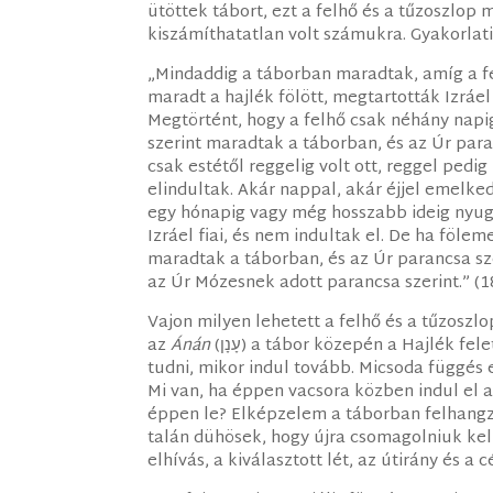
ütöttek tábort, ezt a felhő és a tűzoszlop 
kiszámíthatatlan volt számukra. Gyakorlati
„Mindaddig a táborban maradtak, amíg a fe
maradt a hajlék fölött, megtartották Izráel
Megtörtént, hogy a felhő csak néhány napig
szerint maradtak a táborban, és az Úr paran
csak estétől reggelig volt ott, reggel pedig
elindultak. Akár nappal, akár éjjel emelkede
egy hónapig vagy még hosszabb ideig nyugo
Izráel fiai, és nem indultak el. De ha fölem
maradtak a táborban, és az Úr parancsa sze
az Úr Mózesnek adott parancsa szerint.” (1
Vajon milyen lehetett a felhő és a tűzoszl
az
Ánán
(עָנָן) a tábor közepén a Hajlék fe
tudni, mikor indul tovább. Micsoda függés 
Mi van, ha éppen vacsora közben indul el az
éppen le? Elképzelem a táborban felhangz
talán dühösek, hogy újra csomagolniuk kel
elhívás, a kiválasztott lét, az útirány és a 