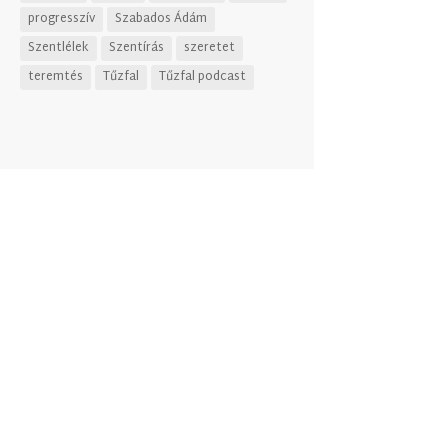
progresszív
Szabados Ádám
Szentlélek
Szentírás
szeretet
teremtés
Tűzfal
Tűzfal podcast