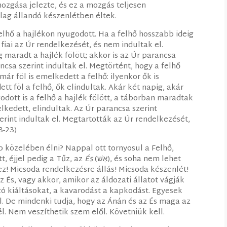
mozgása jelezte, és ez a mozgás teljesen
lag állandó készenlétben éltek.
lhő a hajlékon nyugodott. Ha a felhő hosszabb ideig
 fiai az Úr rendelkezését, és nem indultak el.
 maradt a hajlék fölött; akkor is az Úr parancsa
csa szerint indultak el. Megtörtént, hogy a felhő
 már föl is emelkedett a felhő: ilyenkor ők is
tt föl a felhő, ők elindultak. Akár két napig, akár
dott is a felhő a hajlék fölött, a táborban maradtak
elkedett, elindultak. Az Úr parancsa szerint
rint indultak el. Megtartották az Úr rendelkezését,
8-23)
op közelében élni? Nappal ott tornyosul a Felhő,
lett, éjjel pedig a Tűz, az
És
(אֵשׁ), és soha nem lehet
ez! Micsoda rendelkezésre állás! Micsoda készenlét!
 És, vagy akkor, amikor az áldozati állatot vágják
ó kiáltásokat, a kavarodást a kapkodást. Egyesek
l. De mindenki tudja, hogy az Ánán és az És maga az
cél. Nem veszíthetik szem elől. Követniük kell.