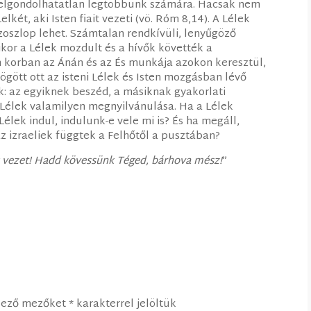
te elgondolhatatlan legtöbbünk számára. Hacsak nem
két, aki Isten fiait vezeti (vö. Róm 8,14). A Lélek
űzoszlop lehet. Számtalan rendkívüli, lenyűgöző
ikor a Lélek mozdult és a hívők követték a
 korban az Ánán és az És munkája azokon keresztül,
gött ott az isteni Lélek és Isten mozgásban lévő
k: az egyiknek beszéd, a másiknak gyakorlati
a Lélek valamilyen megnyilvánulása. Ha a Lélek
lek indul, indulunk-e vele mi is? És ha megáll,
z izraeliek függtek a Felhőtől a pusztában?
ek vezet! Hadd kövessünk Téged, bárhova mész!
”
lező mezőket
*
karakterrel jelöltük