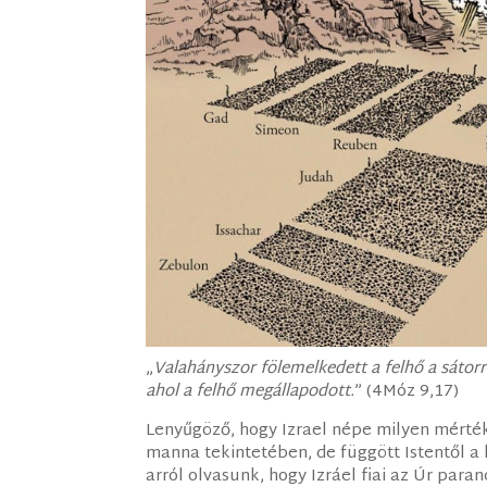
„
Valahányszor fölemelkedett a felhő a sátorról,
ahol a felhő megállapodott.
” (4Móz 9,17)
Lenyűgöző, hogy Izrael népe milyen mértékb
manna tekintetében, de függött Istentől a 
arról olvasunk, hogy Izráel fiai az Úr paran