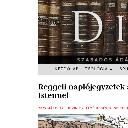
KEZDŐLAP
TEOLÓGIA
SPI
Reggeli naplójegyzetek
Istennel
2025 MÁRC. 27.
|
DIVINITY
,
ELMÉLKEDÉSEK
,
SPIRIT