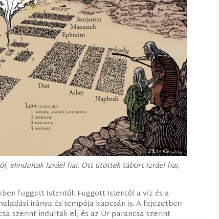
 elindultak Izráel fiai. Ott ütöttek tábort Izráel fiai,
en függött Istentől. Függött Istentől a víz és a
haladási iránya és tempója kapcsán is. A fejezetben
csa szerint indultak el, és az Úr parancsa szerint