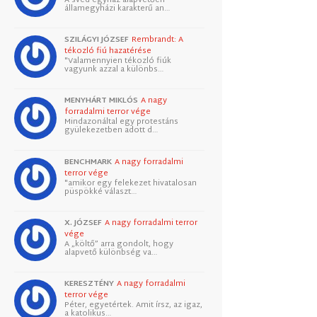
államegyházi karakterű an…
SZILÁGYI JÓZSEF
Rembrandt: A
tékozló fiú hazatérése
"Valamennyien tékozló fiúk
vagyunk azzal a különbs…
MENYHÁRT MIKLÓS
A nagy
forradalmi terror vége
Mindazonáltal egy protestáns
gyülekezetben adott d…
BENCHMARK
A nagy forradalmi
terror vége
"amikor egy felekezet hivatalosan
püspökké választ…
X. JÓZSEF
A nagy forradalmi terror
vége
A „költő” arra gondolt, hogy
alapvető különbség va…
KERESZTÉNY
A nagy forradalmi
terror vége
Péter, egyetértek. Amit írsz, az igaz,
a katolikus…