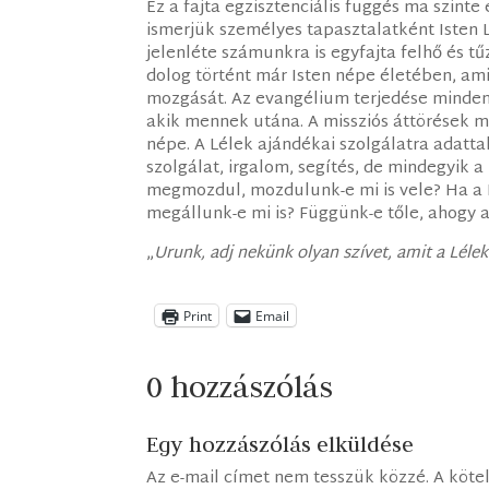
Ez a fajta egzisztenciális függés ma szin
ismerjük személyes tapasztalatként Isten Lel
jelenléte számunkra is egyfajta felhő és t
dolog történt már Isten népe életében, am
mozgását. Az evangélium terjedése minden
akik mennek utána. A missziós áttörések mö
népe. A Lélek ajándékai szolgálatra adatta
szolgálat, irgalom, segítés, de mindegyik 
megmozdul, mozdulunk-e mi is vele? Ha a Lé
megállunk-e mi is? Függünk-e tőle, ahogy a
„
Urunk, adj nekünk olyan szívet, amit a Lél
Print
Email
0 hozzászólás
Egy hozzászólás elküldése
Az e-mail címet nem tesszük közzé.
A köte