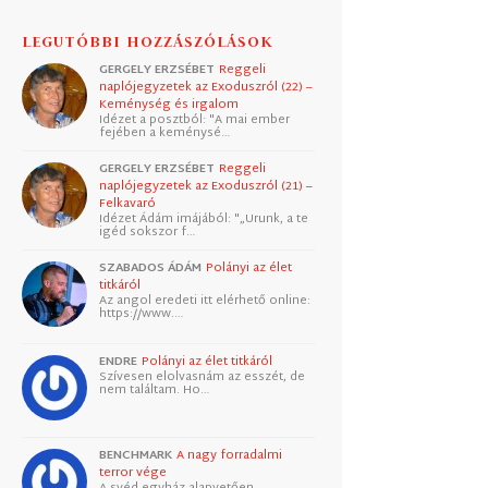
LEGUTÓBBI HOZZÁSZÓLÁSOK
GERGELY ERZSÉBET
Reggeli
naplójegyzetek az Exoduszról (22) –
Keménység és irgalom
Idézet a posztból: "A mai ember
fejében a keménysé…
GERGELY ERZSÉBET
Reggeli
naplójegyzetek az Exoduszról (21) –
Felkavaró
Idézet Ádám imájából: "„Urunk, a te
igéd sokszor f…
SZABADOS ÁDÁM
Polányi az élet
titkáról
Az angol eredeti itt elérhető online:
https://www.…
ENDRE
Polányi az élet titkáról
Szívesen elolvasnám az esszét, de
nem találtam. Ho…
BENCHMARK
A nagy forradalmi
terror vége
A svéd egyház alapvetően