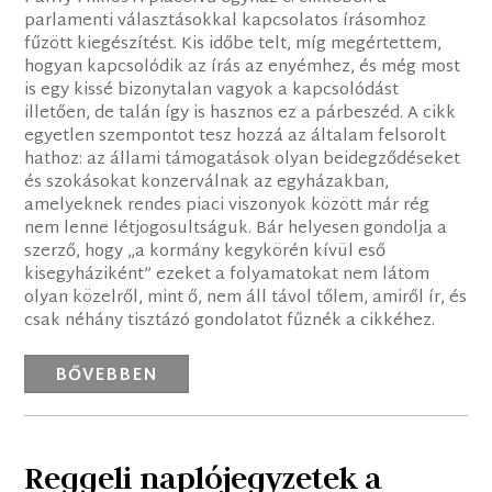
parlamenti választásokkal kapcsolatos írásomhoz
fűzött kiegészítést. Kis időbe telt, míg megértettem,
hogyan kapcsolódik az írás az enyémhez, és még most
is egy kissé bizonytalan vagyok a kapcsolódást
illetően, de talán így is hasznos ez a párbeszéd. A cikk
egyetlen szempontot tesz hozzá az általam felsorolt
hathoz: az állami támogatások olyan beidegződéseket
és szokásokat konzerválnak az egyházakban,
amelyeknek rendes piaci viszonyok között már rég
nem lenne létjogosultságuk. Bár helyesen gondolja a
szerző, hogy „a kormány kegykörén kívül eső
kisegyháziként” ezeket a folyamatokat nem látom
olyan közelről, mint ő, nem áll távol tőlem, amiről ír, és
csak néhány tisztázó gondolatot fűznék a cikkéhez.
BŐVEBBEN
Reggeli naplójegyzetek a