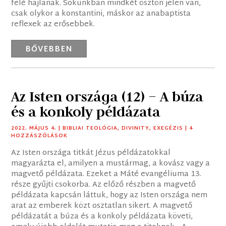
felé hajlanak. Sokunkban mindkét ösztön jelen van,
csak olykor a konstantini, máskor az anabaptista
reflexek az erősebbek.
BŐVEBBEN
Az Isten országa (12) – A búza
és a konkoly példázata
2022. MÁJUS 4.
|
BIBLIAI TEOLÓGIA
,
DIVINITY
,
EXEGÉZIS
| 4
HOZZÁSZÓLÁSOK
Az Isten országa titkát Jézus példázatokkal
magyarázta el, amilyen a mustármag, a kovász vagy a
magvető példázata. Ezeket a Máté evangéliuma 13.
része gyűjti csokorba. Az előző részben a magvető
példázata kapcsán láttuk, hogy az Isten országa nem
arat az emberek közt osztatlan sikert. A magvető
példázatát a búza és a konkoly példázata követi,