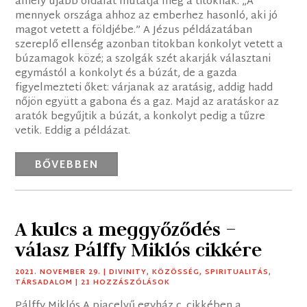
amely újabb oldalát mutatja meg a titoknak. „A
mennyek országa ahhoz az emberhez hasonló, aki jó
magot vetett a földjébe.” A Jézus példázatában
szereplő ellenség azonban titokban konkolyt vetett a
búzamagok közé; a szolgák szét akarják választani
egymástól a konkolyt és a búzát, de a gazda
figyelmezteti őket: várjanak az aratásig, addig hadd
nőjön együtt a gabona és a gaz. Majd az aratáskor az
aratók begyűjtik a búzát, a konkolyt pedig a tűzre
vetik. Eddig a példázat.
BŐVEBBEN
A kulcs a meggyőződés –
válasz Pálffy Miklós cikkére
2021. NOVEMBER 29.
|
DIVINITY
,
KÖZÖSSÉG
,
SPIRITUALITÁS
,
TÁRSADALOM
| 21 HOZZÁSZÓLÁSOK
Pálffy Miklós A piacelvű egyház c. cikkében a