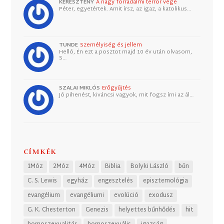
KERESZTÉNY
A nagy forradalmi terror vége
Péter, egyetértek. Amit írsz, az igaz, a katolikus…
TUNDE
Személyiség és jellem
Helló, Én ezt a posztot majd 10 év után olvasom,
S…
SZALAI MIKLÓS
Erőgyűjtés
Jó pihenést, kiváncsi vagyok, mit fogsz írni az ál…
CÍMKÉK
1Móz
2Móz
4Móz
Biblia
Bolyki László
bűn
C. S. Lewis
egyház
engesztelés
episztemológia
evangélium
evangéliumi
evolúció
exodusz
G. K. Chesterton
Genezis
helyettes bűnhődés
hit