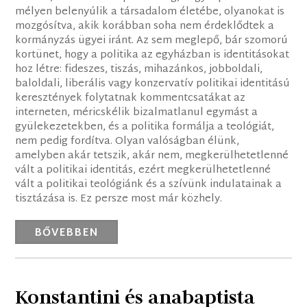
mélyen belenyúlik a társadalom életébe, olyanokat is
mozgósítva, akik korábban soha nem érdeklődtek a
kormányzás ügyei iránt. Az sem meglepő, bár szomorú
kortünet, hogy a politika az egyházban is identitásokat
hoz létre: fideszes, tiszás, mihazánkos, jobboldali,
baloldali, liberális vagy konzervatív politikai identitású
keresztények folytatnak kommentcsatákat az
interneten, méricskélik bizalmatlanul egymást a
gyülekezetekben, és a politika formálja a teológiát,
nem pedig fordítva. Olyan valóságban élünk,
amelyben akár tetszik, akár nem, megkerülhetetlenné
vált a politikai identitás, ezért megkerülhetetlenné
vált a politikai teológiánk és a szívünk indulatainak a
tisztázása is. Ez persze most már közhely.
BŐVEBBEN
Konstantini és anabaptista