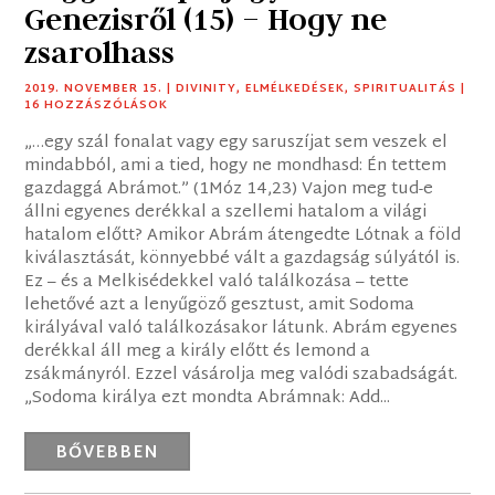
Genezisről (15) – Hogy ne
zsarolhass
2019. NOVEMBER 15.
|
DIVINITY
,
ELMÉLKEDÉSEK
,
SPIRITUALITÁS
|
16 HOZZÁSZÓLÁSOK
„…egy szál fonalat vagy egy saruszíjat sem veszek el
mindabból, ami a tied, hogy ne mondhasd: Én tettem
gazdaggá Abrámot.” (1Móz 14,23) Vajon meg tud-e
állni egyenes derékkal a szellemi hatalom a világi
hatalom előtt? Amikor Abrám átengedte Lótnak a föld
kiválasztását, könnyebbé vált a gazdagság súlyától is.
Ez – és a Melkisédekkel való találkozása – tette
lehetővé azt a lenyűgöző gesztust, amit Sodoma
királyával való találkozásakor látunk. Abrám egyenes
derékkal áll meg a király előtt és lemond a
zsákmányról. Ezzel vásárolja meg valódi szabadságát.
„Sodoma királya ezt mondta Abrámnak: Add...
BŐVEBBEN