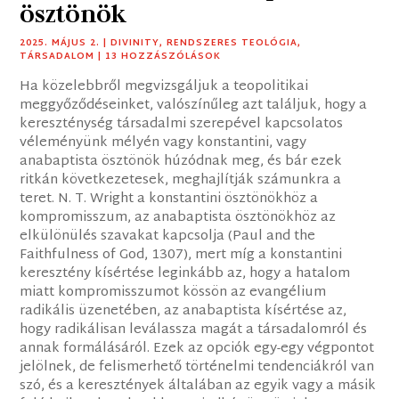
ösztönök
2025. MÁJUS 2.
|
DIVINITY
,
RENDSZERES TEOLÓGIA
,
TÁRSADALOM
| 13 HOZZÁSZÓLÁSOK
Ha közelebbről megvizsgáljuk a teopolitikai
meggyőződéseinket, valószínűleg azt találjuk, hogy a
kereszténység társadalmi szerepével kapcsolatos
véleményünk mélyén vagy konstantini, vagy
anabaptista ösztönök húzódnak meg, és bár ezek
ritkán következetesek, meghajlítják számunkra a
teret. N. T. Wright a konstantini ösztönökhöz a
kompromisszum, az anabaptista ösztönökhöz az
elkülönülés szavakat kapcsolja (Paul and the
Faithfulness of God, 1307), mert míg a konstantini
keresztény kísértése leginkább az, hogy a hatalom
miatt kompromisszumot kössön az evangélium
radikális üzenetében, az anabaptista kísértése az,
hogy radikálisan leválassza magát a társadalomról és
annak formálásáról. Ezek az opciók egy-egy végpontot
jelölnek, de felismerhető történelmi tendenciákról van
szó, és a keresztények általában az egyik vagy a másik