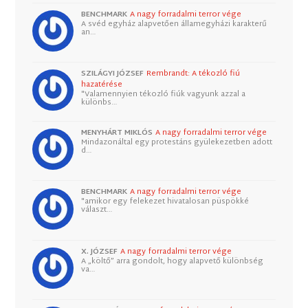
BENCHMARK
A nagy forradalmi terror vége
A svéd egyház alapvetően államegyházi karakterű
an…
SZILÁGYI JÓZSEF
Rembrandt: A tékozló fiú
hazatérése
"Valamennyien tékozló fiúk vagyunk azzal a
különbs…
MENYHÁRT MIKLÓS
A nagy forradalmi terror vége
Mindazonáltal egy protestáns gyülekezetben adott
d…
BENCHMARK
A nagy forradalmi terror vége
"amikor egy felekezet hivatalosan püspökké
választ…
X. JÓZSEF
A nagy forradalmi terror vége
A „költő” arra gondolt, hogy alapvető különbség
va…