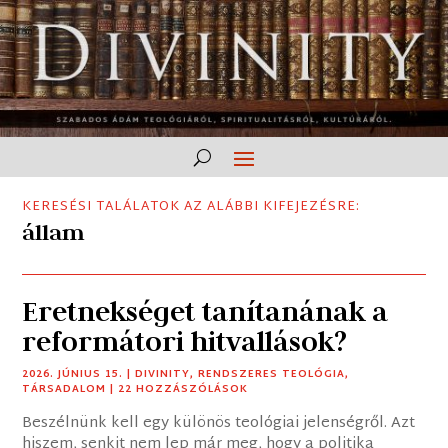
KERESÉSI TALÁLATOK AZ ALÁBBI KIFEJEZÉSRE:
állam
Eretnekséget tanítanának a
reformátori hitvallások?
2026. JÚNIUS 15.
|
DIVINITY
,
RENDSZERES TEOLÓGIA
,
TÁRSADALOM
| 22 HOZZÁSZÓLÁSOK
Beszélnünk kell egy különös teológiai jelenségről. Azt
hiszem, senkit nem lep már meg, hogy a politika