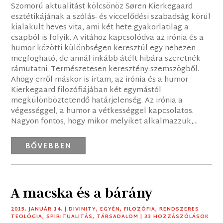
Szomorú aktualitást kölcsönöz Søren Kierkegaard
esztétikájának a szólás- és viccelődési szabadság körül
kialakult heves vita, ami két hete gyakorlatilag a
csapból is folyik. A vitához kapcsolódva az irónia és a
humor közötti különbségen keresztül egy nehezen
megfogható, de annál inkább átélt hibára szeretnék
rámutatni. Természetesen keresztény szemszögből.
Ahogy erről máskor is írtam, az irónia és a humor
Kierkegaard filozófiájában két egymástól
megkülönböztetendő határjelenség. Az irónia a
végességgel, a humor a vétkességgel kapcsolatos.
Nagyon fontos, hogy mikor melyiket alkalmazzuk,...
BŐVEBBEN
A macska és a bárány
2015. JANUÁR 14.
|
DIVINITY
,
EGYÉN
,
FILOZÓFIA
,
RENDSZERES
TEOLÓGIA
,
SPIRITUALITÁS
,
TÁRSADALOM
| 33 HOZZÁSZÓLÁSOK