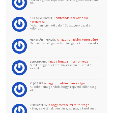
an…
SZILÁGYI JÓZSEF
Rembrandt: A tékozló fiú
hazatérése
"Valamennyien tékozló fiúk vagyunk azzal a
különbs…
MENYHÁRT MIKLÓS
A nagy forradalmi terror vége
Mindazonáltal egy protestáns gyülekezetben adott
d…
BENCHMARK
A nagy forradalmi terror vége
"amikor egy felekezet hivatalosan püspökké
választ…
X. JÓZSEF
A nagy forradalmi terror vége
A „költő” arra gondolt, hogy alapvető különbség
va…
KERESZTÉNY
A nagy forradalmi terror vége
Péter, egyetértek. Amit írsz, az igaz, a katolikus…