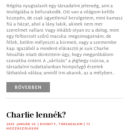
Régóta nyugtalanít egy társadalmi jelenség, ami a
teológiába is befurakodik. Ott van a világom kellős
közepén, de csak ügyetlenül kerülgetem, mint kamasz
fiú a házat, ahol a lány lakik, akinek nem mer
szerelmet vallani. Vagy inkább olyan ez a dolog, mint
egy felborzolt szőrű macska: megsimogatnám, de
félek, belém mélyeszti a körmeit, vagy a szemembe
kap. Igazából a mindent elárasztó je suis Charlie
hitvallás miatt döntöttem úgy, hogy megpróbálom
szavakba önteni. A „sárlizás” a jéghegy csúcsa, a
társadalmi tudattalanban hömpölygő érzetek
láthatóvá válása; amiről írni akarok, az a mélyben...
BŐVEBBEN
Charlie lennék?
2015. JANUÁR 10.
|
DIVINITY
,
TÁRSADALOM
| 71
HOZZÁSZÓLÁSOK