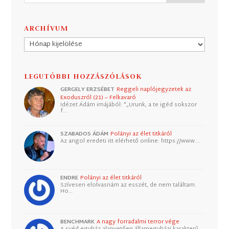
ARCHÍVUM
Archívum
LEGUTÓBBI HOZZÁSZÓLÁSOK
GERGELY ERZSÉBET
Reggeli naplójegyzetek az
Exoduszról (21) – Felkavaró
Idézet Ádám imájából: "„Urunk, a te igéd sokszor
f…
SZABADOS ÁDÁM
Polányi az élet titkáról
Az angol eredeti itt elérhető online: https://www.…
ENDRE
Polányi az élet titkáról
Szívesen elolvasnám az esszét, de nem találtam.
Ho…
BENCHMARK
A nagy forradalmi terror vége
A svéd egyház alapvetően államegyházi karakterű