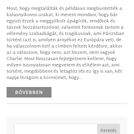
Most, hogy megtalálták és példásan megbüntették a
kalasnyikovos urakat, ki merem mondani, hogy bár
együtt érzek a meggyilkolt újságírók, rendőrök és
túszok hozzátartozóival, valamint fontosnak tartom a
vélemény szabadságát, és tragikusnak, ami Párizsban
történt (azt is, amilyen árnyékot ez Európára vet), de
ha válaszolnom kell a címben feltett kérdésre, akkor
az a válaszom, hogy nem, azt hiszem, nem vagyok
Charlie. Most hosszasan fejtegetnem kellene, hogy
milyen iszonyatosan megvetem és elítélem azt, ami
történt, megdöbbent és letaglóz (és ez így is van, két
napja lerágom a körmömet, hogy...
BŐVEBBEN