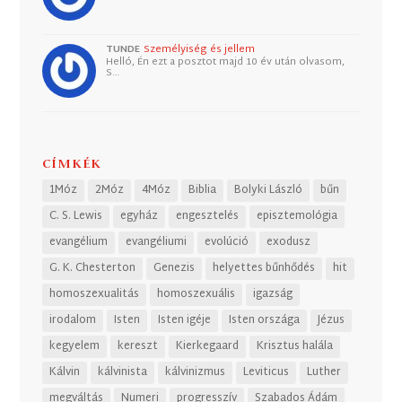
TUNDE
Személyiség és jellem
Helló, Én ezt a posztot majd 10 év után olvasom,
S…
CÍMKÉK
1Móz
2Móz
4Móz
Biblia
Bolyki László
bűn
C. S. Lewis
egyház
engesztelés
episztemológia
evangélium
evangéliumi
evolúció
exodusz
G. K. Chesterton
Genezis
helyettes bűnhődés
hit
homoszexualitás
homoszexuális
igazság
irodalom
Isten
Isten igéje
Isten országa
Jézus
kegyelem
kereszt
Kierkegaard
Krisztus halála
Kálvin
kálvinista
kálvinizmus
Leviticus
Luther
megváltás
Numeri
progresszív
Szabados Ádám