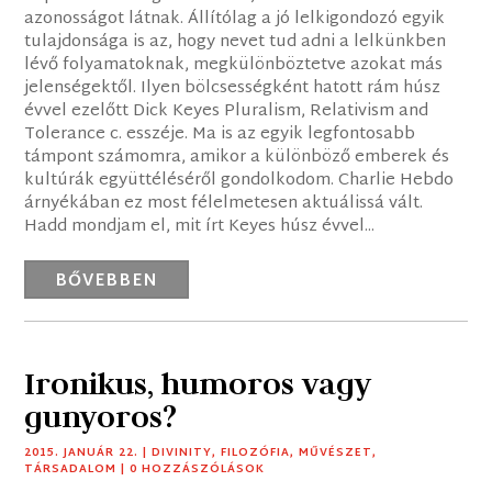
azonosságot látnak. Állítólag a jó lelkigondozó egyik
tulajdonsága is az, hogy nevet tud adni a lelkünkben
lévő folyamatoknak, megkülönböztetve azokat más
jelenségektől. Ilyen bölcsességként hatott rám húsz
évvel ezelőtt Dick Keyes Pluralism, Relativism and
Tolerance c. esszéje. Ma is az egyik legfontosabb
támpont számomra, amikor a különböző emberek és
kultúrák együttéléséről gondolkodom. Charlie Hebdo
árnyékában ez most félelmetesen aktuálissá vált.
Hadd mondjam el, mit írt Keyes húsz évvel...
BŐVEBBEN
Ironikus, humoros vagy
gunyoros?
2015. JANUÁR 22.
|
DIVINITY
,
FILOZÓFIA
,
MŰVÉSZET
,
TÁRSADALOM
| 0 HOZZÁSZÓLÁSOK