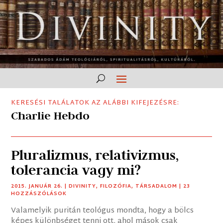
KERESÉSI TALÁLATOK AZ ALÁBBI KIFEJEZÉSRE:
Charlie Hebdo
Pluralizmus, relativizmus,
tolerancia vagy mi?
2015. JANUÁR 26.
|
DIVINITY
,
FILOZÓFIA
,
TÁRSADALOM
| 23
HOZZÁSZÓLÁSOK
Valamelyik puritán teológus mondta, hogy a bölcs
képes különbséget tenni ott, ahol mások csak