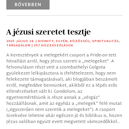
BŐVEBBEN
A jézusi szeretet tesztje
2015. JÚLIUS 19.
|
DIVINITY
,
EGYÉN
,
KÖZÖSSÉG
,
SPIRITUALITÁS
,
TÁRSADALOM
| 357 HOZZÁSZÓLÁSOK
A Keresztények a melegekért csoport a Pride-on tett
hitvallást arról, hogy Jézus szereti a „melegeket". A
felvonuláson részt vett a szombathelyi Golgota
gyülekezet lelkipásztora is (feltételezem, hogy nem
felekezete támogatásával), aki blogjában beszámolt
erről, megfeddve bennünket, akikből ez a lépés erős
ellenérzéseket vált ki. Gondolom, az
egyetnemértésünk is része annak a „vérgáz”
hozzáállásnak, amit az egyház a „melegek" felé mutat
(„egyszerűen nem szeretik a melegeket"). A csoport
törekvése lehetne akár egészen jó és biblikus is, hiszen
Jézus valóban együtt evett megvetett vámszedőkkel...