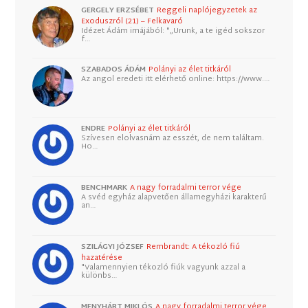
GERGELY ERZSÉBET
Reggeli naplójegyzetek az
Exoduszról (21) – Felkavaró
Idézet Ádám imájából: "„Urunk, a te igéd sokszor
f…
SZABADOS ÁDÁM
Polányi az élet titkáról
Az angol eredeti itt elérhető online: https://www.…
ENDRE
Polányi az élet titkáról
Szívesen elolvasnám az esszét, de nem találtam.
Ho…
BENCHMARK
A nagy forradalmi terror vége
A svéd egyház alapvetően államegyházi karakterű
an…
SZILÁGYI JÓZSEF
Rembrandt: A tékozló fiú
hazatérése
"Valamennyien tékozló fiúk vagyunk azzal a
különbs…
MENYHÁRT MIKLÓS
A nagy forradalmi terror vége