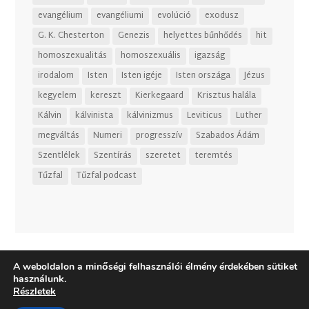
evangélium
evangéliumi
evolúció
exodusz
G. K. Chesterton
Genezis
helyettes bűnhődés
hit
homoszexualitás
homoszexuális
igazság
irodalom
Isten
Isten igéje
Isten országa
Jézus
kegyelem
kereszt
Kierkegaard
Krisztus halála
Kálvin
kálvinista
kálvinizmus
Leviticus
Luther
megváltás
Numeri
progresszív
Szabados Ádám
Szentlélek
Szentírás
szeretet
teremtés
Tűzfal
Tűzfal podcast
A weboldalon a minőségi felhasználói élmény érdekében sütiket
használunk.
Részletek