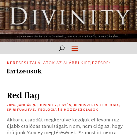
KERESÉSI TALÁLATOK AZ ALÁBBI KIFEJEZÉSRE:
farizeusok
Red flag
2026. JANUÁR 9.
|
DIVINITY
,
EGYÉN
,
RENDSZERES TEOLÓGIA
,
SPIRITUALITÁS
,
TEOLÓGIA
| 5 HOZZÁSZÓLÁSOK
Akkor a csapdát megkerülve kezdjük el levonni az
újabb csalódás tanulságait. Nem, nem elég az, hogy
örüljünk Yancey megtérésének. Ez most itt nem a