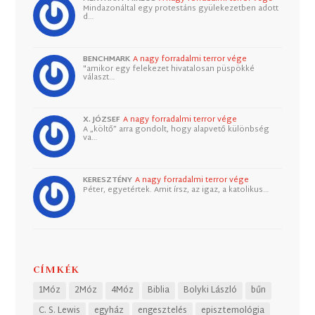
Mindazonáltal egy protestáns gyülekezetben adott
d…
BENCHMARK
A nagy forradalmi terror vége
"amikor egy felekezet hivatalosan püspökké
választ…
X. JÓZSEF
A nagy forradalmi terror vége
A „költő” arra gondolt, hogy alapvető különbség
va…
KERESZTÉNY
A nagy forradalmi terror vége
Péter, egyetértek. Amit írsz, az igaz, a katolikus…
CÍMKÉK
1Móz
2Móz
4Móz
Biblia
Bolyki László
bűn
C. S. Lewis
egyház
engesztelés
episztemológia