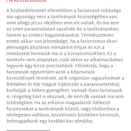
| 30 HOZZÁSZÓLÁSOK
A közhiedelemmel ellentétben a farizeusok többsége
ma ugyanúgy nem a tanítványok közösségében van,
mint ahogy Jézus idejében sem ott voltak, és ma sem
az Isten parancsolatait vasalnák be a tanítványokon,
hanem az emberi hagyományokat. Természetesen
ennek akkor van jelentősége, ha a farizeizmus ókori
jelenségét általános mintaként értjük és ezt a
mintázatot keressük ma is a környezetünkben. Ez a
törekvés nem alaptalan, csak akkor az alkalmazásban
legyünk egy kicsit precízebbek. Félreértés, hogy a
farizeusok egyszerűen azok a képmutató
keresztények lennének, akik szigorúan ragaszkodnak a
Bibliához és bár maguk kijátsszák a parancsolatokat,
korholják a hitben gyengéket. Vannak ilyen farizeusok
is, rengeteg kárt is okoznak, de nem ők vannak ma sem
többségben. Ha az erkölcsi magaslatról ítélkező
farizeusokat a tanítványok között, vagy elsősorban a
névlegesen vallásos, konzervatív körökben keressük,
beleragadtunk egy korábbi kor sémáiba.