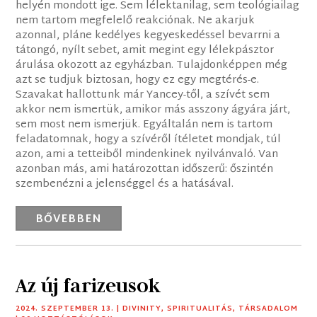
helyén mondott ige. Sem lélektanilag, sem teológiailag
nem tartom megfelelő reakciónak. Ne akarjuk
azonnal, pláne kedélyes kegyeskedéssel bevarrni a
tátongó, nyílt sebet, amit megint egy lélekpásztor
árulása okozott az egyházban. Tulajdonképpen még
azt se tudjuk biztosan, hogy ez egy megtérés-e.
Szavakat hallottunk már Yancey-től, a szívét sem
akkor nem ismertük, amikor más asszony ágyára járt,
sem most nem ismerjük. Egyáltalán nem is tartom
feladatomnak, hogy a szívéről ítéletet mondjak, túl
azon, ami a tetteiből mindenkinek nyilvánvaló. Van
azonban más, ami határozottan időszerű: őszintén
szembenézni a jelenséggel és a hatásával.
BŐVEBBEN
Az új farizeusok
2024. SZEPTEMBER 13.
|
DIVINITY
,
SPIRITUALITÁS
,
TÁRSADALOM