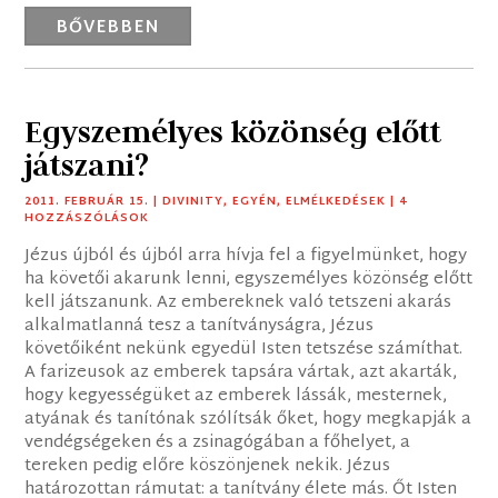
BŐVEBBEN
Egyszemélyes közönség előtt
játszani?
2011. FEBRUÁR 15.
|
DIVINITY
,
EGYÉN
,
ELMÉLKEDÉSEK
| 4
HOZZÁSZÓLÁSOK
Jézus újból és újból arra hívja fel a figyelmünket, hogy
ha követői akarunk lenni, egyszemélyes közönség előtt
kell játszanunk. Az embereknek való tetszeni akarás
alkalmatlanná tesz a tanítványságra, Jézus
követőiként nekünk egyedül Isten tetszése számíthat.
A farizeusok az emberek tapsára vártak, azt akarták,
hogy kegyességüket az emberek lássák, mesternek,
atyának és tanítónak szólítsák őket, hogy megkapják a
vendégségeken és a zsinagógában a főhelyet, a
tereken pedig előre köszönjenek nekik. Jézus
határozottan rámutat: a tanítvány élete más. Őt Isten