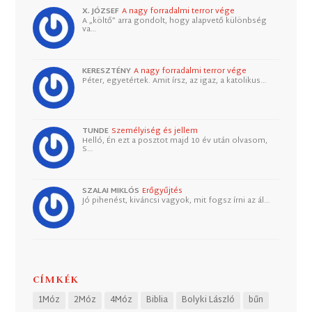
X. JÓZSEF
A nagy forradalmi terror vége
A „költő” arra gondolt, hogy alapvető különbség
va…
KERESZTÉNY
A nagy forradalmi terror vége
Péter, egyetértek. Amit írsz, az igaz, a katolikus…
TUNDE
Személyiség és jellem
Helló, Én ezt a posztot majd 10 év után olvasom,
S…
SZALAI MIKLÓS
Erőgyűjtés
Jó pihenést, kiváncsi vagyok, mit fogsz írni az ál…
CÍMKÉK
1Móz
2Móz
4Móz
Biblia
Bolyki László
bűn