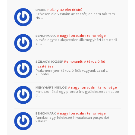
ENDRE
Polányi az élet titkáról
Szívesen elolvasnám az esszét, de nem találtam.
Ho…
BENCHMARK
A nagy forradalmi terror vége
A svéd egyház alapvetően államegyházi karakterű
an…
SZILÁGYI JÓZSEF
Rembrandt: A tékozló fiú
hazatérése
"Valamennyien tékozló fiúk vagyunk azzal a
különbs…
MENYHÁRT MIKLÓS
A nagy forradalmi terror vége
Mindazonáltal egy protestáns gyülekezetben adott
d…
BENCHMARK
A nagy forradalmi terror vége
"amikor egy felekezet hivatalosan püspökké
választ…