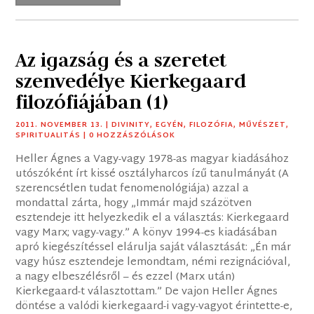
Az igazság és a szeretet
szenvedélye Kierkegaard
filozófiájában (1)
2011. NOVEMBER 13.
|
DIVINITY
,
EGYÉN
,
FILOZÓFIA
,
MŰVÉSZET
,
SPIRITUALITÁS
| 0 HOZZÁSZÓLÁSOK
Heller Ágnes a Vagy-vagy 1978-as magyar kiadásához
utószóként írt kissé osztályharcos ízű tanulmányát (A
szerencsétlen tudat fenomenológiája) azzal a
mondattal zárta, hogy „Immár majd százötven
esztendeje itt helyezkedik el a választás: Kierkegaard
vagy Marx; vagy-vagy.” A könyv 1994-es kiadásában
apró kiegészítéssel elárulja saját választását: „Én már
vagy húsz esztendeje lemondtam, némi rezignációval,
a nagy elbeszélésről – és ezzel (Marx után)
Kierkegaard-t választottam.” De vajon Heller Ágnes
döntése a valódi kierkegaard-i vagy-vagyot érintette-e,