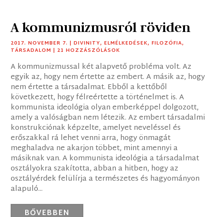
A kommunizmusról röviden
2017. NOVEMBER 7.
|
DIVINITY
,
ELMÉLKEDÉSEK
,
FILOZÓFIA
,
TÁRSADALOM
| 21 HOZZÁSZÓLÁSOK
A kommunizmussal két alapvető probléma volt. Az
egyik az, hogy nem értette az embert. A másik az, hogy
nem értette a társadalmat. Ebből a kettőből
következett, hogy félreértette a történelmet is. A
kommunista ideológia olyan emberképpel dolgozott,
amely a valóságban nem létezik. Az embert társadalmi
konstrukciónak képzelte, amelyet neveléssel és
erőszakkal rá lehet venni arra, hogy önmagát
meghaladva ne akarjon többet, mint amennyi a
másiknak van. A kommunista ideológia a társadalmat
osztályokra szakította, abban a hitben, hogy az
osztályérdek felülírja a természetes és hagyományon
alapuló...
BŐVEBBEN