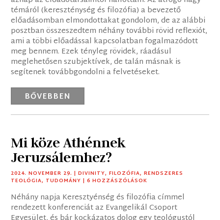
aznap az előadótársaimtól hallottam. Az átfogó nagy
témáról (kereszténység és filozófia) a bevezető
előadásomban elmondottakat gondolom, de az alábbi
posztban összeszedtem néhány további rövid reflexiót,
ami a többi előadással kapcsolatban fogalmazódott
meg bennem. Ezek tényleg rövidek, ráadásul
meglehetősen szubjektívek, de talán másnak is
segítenek továbbgondolni a felvetéseket.
BŐVEBBEN
Mi köze Athénnek
Jeruzsálemhez?
2024. NOVEMBER 29.
|
DIVINITY
,
FILOZÓFIA
,
RENDSZERES
TEOLÓGIA
,
TUDOMÁNY
| 6 HOZZÁSZÓLÁSOK
Néhány napja Keresztyénség és filozófia címmel
rendezett konferenciát az Evangelikál Csoport
Egyesület, és bár kockázatos dolog egy teológustól