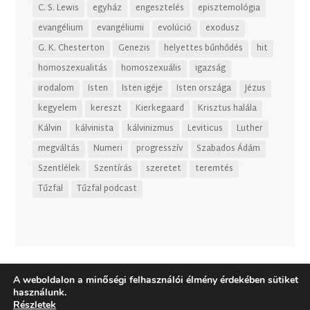
C. S. Lewis
egyház
engesztelés
episztemológia
evangélium
evangéliumi
evolúció
exodusz
G. K. Chesterton
Genezis
helyettes bűnhődés
hit
homoszexualitás
homoszexuális
igazság
irodalom
Isten
Isten igéje
Isten országa
Jézus
kegyelem
kereszt
Kierkegaard
Krisztus halála
Kálvin
kálvinista
kálvinizmus
Leviticus
Luther
megváltás
Numeri
progresszív
Szabados Ádám
Szentlélek
Szentírás
szeretet
teremtés
Tűzfal
Tűzfal podcast
A weboldalon a minőségi felhasználói élmény érdekében sütiket
használunk.
Részletek