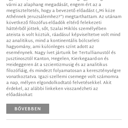
várni az alaphang megadását, engem ért az a
megtiszteltetés, hogy a bevezető előadást („Mi köze
Athénnek Jeruzsálemhez?”) megtarthattam. Az utánam
következő filozófus-előadók eltérő felekezeti
háttérből jöttek, sőt, Szalai Miklós személyében
ateista is volt köztük, ráadásul képviseltetve volt mind
az analitikus, mind a kontinentális bölcseleti
hagyomány, ami különleges színt adott az
eseménynek. Nagy ívet jártunk be Tertullianustól és
Jusztinosztól Kanton, Hegelen, Kierkegaard-on és
Heideggeren át a szcientizmusig és az analitikus
filozófiáig, és mindezt folyamatosan a kereszténységre
vonatkoztatva. Igazi szellemi csemege volt számomra
a nap, mélyen elgondolkodtató felvetésekkel. Akit
érdekel, az alábbi linkeken visszanézheti az
előadásokat:
BŐVEBBEN