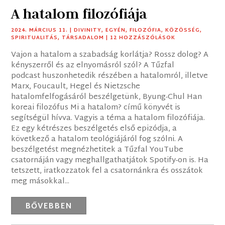
A hatalom filozófiája
2024. MÁRCIUS 11.
|
DIVINITY
,
EGYÉN
,
FILOZÓFIA
,
KÖZÖSSÉG
,
SPIRITUALITÁS
,
TÁRSADALOM
| 12 HOZZÁSZÓLÁSOK
Vajon a hatalom a szabadság korlátja? Rossz dolog? A
kényszerről és az elnyomásról szól? A Tűzfal
podcast huszonhetedik részében a hatalomról, illetve
Marx, Foucault, Hegel és Nietzsche
hatalomfelfogásáról beszélgetünk, Byung-Chul Han
koreai filozófus Mi a hatalom? című könyvét is
segítségül hívva. Vagyis a téma a hatalom filozófiája.
Ez egy kétrészes beszélgetés első epizódja, a
következő a hatalom teológiájáról fog szólni. A
beszélgetést megnézhetitek a Tűzfal YouTube
csatornáján vagy meghallgathatjátok Spotify-on is. Ha
tetszett, iratkozzatok fel a csatornánkra és osszátok
meg másokkal...
BŐVEBBEN