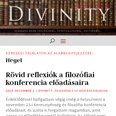
KERESÉSI TALÁLATOK AZ ALÁBBI KIFEJEZÉSRE:
Hegel
Rövid reflexiók a filozófiai
konferencia előadásaira
2024. DECEMBER 2.
|
DIVINITY
,
FILOZÓFIA
| 13 HOZZÁSZÓLÁSOK
Érdeklődéssel hallgattam végig (még a helyszínen) a
november 23-i Keresztyénség és filozófia konferencia
előadásait, és azóta is forgattam magamban, amit