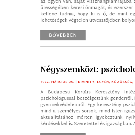
az egyén van, saját visszhangkamrájába 
ürességében keresi önmagát, és ezerszer i
kellene tudnia, hogy ki is ő, de mint e
lehetőségek végtelen útvesztőjében bolyo
BŐVEBBEN
Négyszemközt: pszicholó
2022. MÁRCIUS 25.
|
DIVINITY
,
EGYÉN
,
KÖZÖSSÉG
,
A Budapesti Kortárs Keresztény Inté
pszichológussal beszélgettünk genderről, id
gyermekvédelemről. Egy keresztény pszic
mind a személyes sorsok, mind Isten igaz
aktualitásához mérten igyekeztünk nyí
kérdésekkel is. Szeretettel és igazságban. 