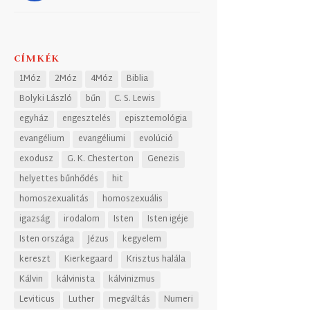
CÍMKÉK
1Móz
2Móz
4Móz
Biblia
Bolyki László
bűn
C. S. Lewis
egyház
engesztelés
episztemológia
evangélium
evangéliumi
evolúció
exodusz
G. K. Chesterton
Genezis
helyettes bűnhődés
hit
homoszexualitás
homoszexuális
igazság
irodalom
Isten
Isten igéje
Isten országa
Jézus
kegyelem
kereszt
Kierkegaard
Krisztus halála
Kálvin
kálvinista
kálvinizmus
Leviticus
Luther
megváltás
Numeri