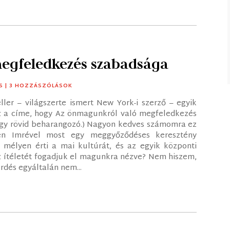
egfeledkezés szabadsága
S
| 3 HOZZÁSZÓLÁSOK
er – világszerte ismert New York-i szerző – egyik
z a címe, hogy Az önmagunkról való megfeledkezés
 egy rövid beharangozó.) Nagyon kedves számomra ez
ően Imrével most egy meggyőződéses keresztény
 mélyen érti a mai kultúrát, és az egyik központi
az ítéletét fogadjuk el magunkra nézve? Nem hiszem,
rdés egyáltalán nem...