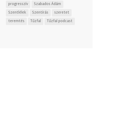
progresszív
Szabados Ádám
Szentlélek
Szentírás
szeretet
teremtés
Tűzfal
Tűzfal podcast