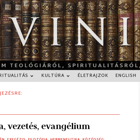
RITUALITÁS
KULTÚRA
ÉLETRAJZOK
ENGLISH
JEZÉSRE:
ka, vezetés, evangélium
ÉN
,
EXEGÉZIS
,
FILOZÓFIA
,
HERMENEUTIKA
,
KÖZÖSSÉG
,