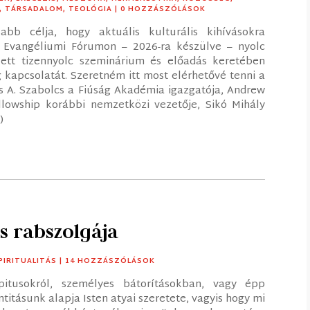
,
TÁRSADALOM
,
TEOLÓGIA
| 0 HOZZÁSZÓLÁSOK
bb célja, hogy aktuális kulturális kihívásokra
s Evangéliumi Fórumon – 2026-ra készülve – nyolc
ett tizennyolc szeminárium és előadás keretében
ág kapcsolatát. Szeretném itt most elérhetővé tenni a
os A. Szabolcs a Fiúság Akadémia igazgatója, Andrew
ellowship korábbi nemzetközi vezetője, Sikó Mihály
)
us rabszolgája
PIRITUALITÁS
| 14 HOZZÁSZÓLÁSOK
pitusokról, személyes bátorításokban, vagy épp
itásunk alapja Isten atyai szeretete, vagyis hogy mi