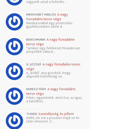
vagyunk azzal a különbs…
MENYHÁRT MIKLÓS
A nagy
forradalmi terror vége
Mindazonáltal egy protestáns
gyülekezetben adott d…
BENCHMARK
A nagy forradalmi
terror vége
"amikor egy felekezet hivatalosan
püspökké választ…
X. JÓZSEF
A nagy forradalmi terror
vége
A „költő” arra gondolt, hogy
alapvető különbség va…
KERESZTÉNY
A nagy forradalmi
terror vége
Péter, egyetértek. Amit írsz, az igaz,
a katolikus…
TUNDE
Személyiség és jellem
Helló, Én ezt a posztot majd 10 év
után olvasom, S…