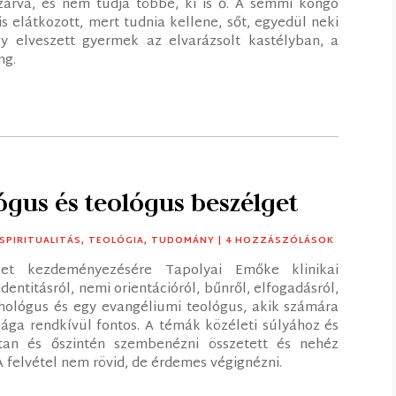
zárva, és nem tudja többé, ki is ő. A semmi kongó
s elátkozott, mert tudnia kellene, sőt, egyedül neki
gy elveszett gyermek az elvarázsolt kastélyban, a
ng.
gus és teológus beszélget
SPIRITUALITÁS
,
TEOLÓGIA
,
TUDOMÁNY
| 4 HOZZÁSZÓLÁSOK
zet kezdeményezésére Tapolyai Emőke klinikai
entitásról, nemi orientációról, bűnről, elfogadásról,
hológus és egy evangéliumi teológus, akik számára
sága rendkívül fontos. A témák közéleti súlyához és
ltan és őszintén szembenézni összetett és nehéz
A felvétel nem rövid, de érdemes végignézni.