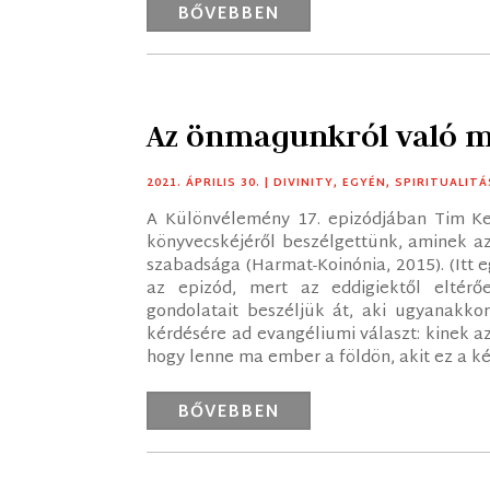
BŐVEBBEN
Az önmagunkról való m
2021. ÁPRILIS 30.
|
DIVINITY
,
EGYÉN
,
SPIRITUALITÁ
A Különvélemény 17. epizódjában Tim Kell
könyvecskéjéről beszélgettünk, aminek a
szabadsága (Harmat-Koinónia, 2015). (Itt
az epizód, mert az eddigiektől eltér
gondolatait beszéljük át, aki ugyanakkor
kérdésére ad evangéliumi választ: kinek 
hogy lenne ma ember a földön, akit ez a ké
BŐVEBBEN