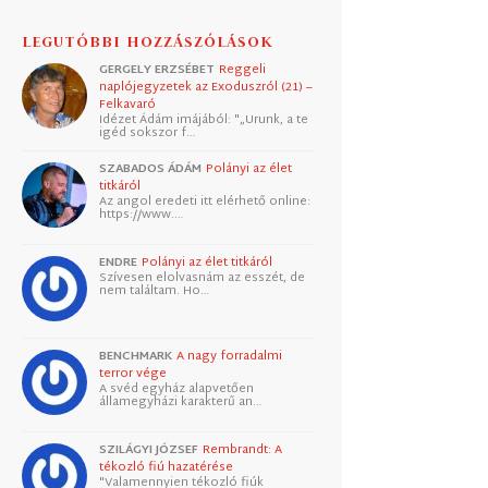
LEGUTÓBBI HOZZÁSZÓLÁSOK
GERGELY ERZSÉBET
Reggeli
naplójegyzetek az Exoduszról (21) –
Felkavaró
Idézet Ádám imájából: "„Urunk, a te
igéd sokszor f…
SZABADOS ÁDÁM
Polányi az élet
titkáról
Az angol eredeti itt elérhető online:
https://www.…
ENDRE
Polányi az élet titkáról
Szívesen elolvasnám az esszét, de
nem találtam. Ho…
BENCHMARK
A nagy forradalmi
terror vége
A svéd egyház alapvetően
államegyházi karakterű an…
SZILÁGYI JÓZSEF
Rembrandt: A
tékozló fiú hazatérése
"Valamennyien tékozló fiúk