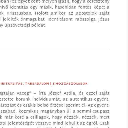
sban (ez egyébként mélyen igaz!), hogy a keresztény
 hívő identitás egy másik, hasonlóan fontos képe: a
nk Krisztusban. Holott amikor az apostolok saját
al jelölték önmagukat. Identitásom: rabszolga. Jézus
y újszövetségi példát.
PIRITUALITÁS
,
TÁRSADALOM
| 3 HOZZÁSZÓLÁSOK
talan vacog” – írta József Attila, és ezzel saját
festette korunk individuumát, az autentikus egyént,
ozást és csakis belső érzései szerint él. Az egyént,
ár szabad, kozmikus magányban ül a semmi csupasz
 már köré a csillagok, hogy nézzék, nézzék, mert
bbi jelentőségét vesztve mind lehullt az égről. Csak