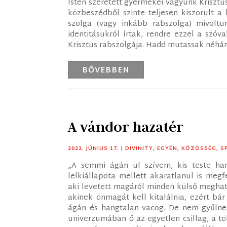
Isten szeretett gyermekei vagyunk Krisztu
közbeszédből szinte teljesen kiszorult a
szolga (vagy inkább rabszolga) mivoltu
identitásukról írtak, rendre ezzel a szóv
Krisztus rabszolgája. Hadd mutassak néhán
BŐVEBBEN
A vándor hazatér
2022. JÚNIUS 17.
|
DIVINITY
,
EGYÉN
,
KÖZÖSSÉG
,
S
„A semmi ágán ül szívem, kis teste hang
lelkiállapota mellett akaratlanul is meg
aki levetett magáról minden külső meghatár
akinek önmagát kell kitalálnia, ezért b
ágán és hangtalan vacog. De nem gyűlnek
univerzumában ő az egyetlen csillag, a tö