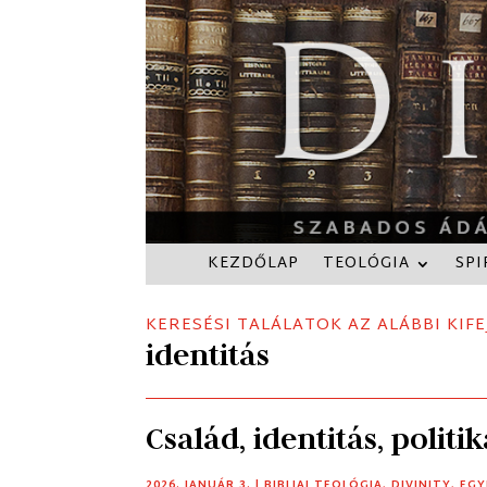
KEZDŐLAP
TEOLÓGIA
SPI
KERESÉSI TALÁLATOK AZ ALÁBBI KIFE
identitás
Család, identitás, politi
2026. JANUÁR 3.
|
BIBLIAI TEOLÓGIA
,
DIVINITY
,
EGY