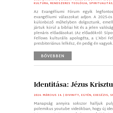
KULTÚRA
,
RENDSZERES TEOLÓGIA
,
SPIRITUALITÁS
Az Evangéliumi Fórum egyik legfontosa
evangéliumi válaszokat adjon. A 2025-ö
különböző műhelyben dolgoztunk, emell
jártuk körül a bibliai hit és a jelen valós
plenáris előadásokat. (Az előadókról: Síp
Fellows kulturális apologéta, a L’Abri F
presbiteriánus lelkész, én pedig én vagyok.
BŐVEBBEN
Identitása: Jézus Kriszt
2024. MÁRCIUS 14.
|
DIVINITY
,
EGYÉN
,
EXEGÉZIS
,
S
Manapság annyira sokszor halljuk pul
polemikus youtube videókban, hogy új ident