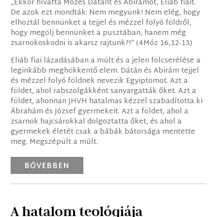
„Ekkor hívatta Mózes Dátánt és Abirámot, Eliáb fiait.
De azok ezt mondták: Nem megyünk! Nem elég, hogy
elhoztál bennünket a tejjel és mézzel folyó földről,
hogy megölj bennünket a pusztában, hanem még
zsarnokoskodni is akarsz rajtunk?!” (4Móz 16,12-13)
Eliáb fiai lázadásában a múlt és a jelen fölcserélése a
leginkább meghökkentő elem. Dátán és Abirám tejjel
és mézzel folyó földnek nevezik Egyiptomot. Azt a
földet, ahol rabszolgákként sanyargatták őket. Azt a
földet, ahonnan JHVH hatalmas kézzel szabadította ki
Ábrahám és József gyermekeit. Azt a földet, ahol a
zsarnok hajcsárokkal dolgoztatta őket, és ahol a
gyermekek életét csak a bábák bátorsága mentette
meg. Megszépült a múlt.
BŐVEBBEN
A hatalom teológiája