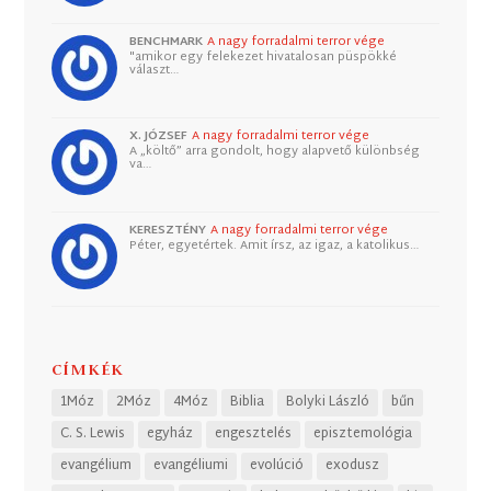
BENCHMARK
A nagy forradalmi terror vége
"amikor egy felekezet hivatalosan püspökké
választ…
X. JÓZSEF
A nagy forradalmi terror vége
A „költő” arra gondolt, hogy alapvető különbség
va…
KERESZTÉNY
A nagy forradalmi terror vége
Péter, egyetértek. Amit írsz, az igaz, a katolikus…
CÍMKÉK
1Móz
2Móz
4Móz
Biblia
Bolyki László
bűn
C. S. Lewis
egyház
engesztelés
episztemológia
evangélium
evangéliumi
evolúció
exodusz