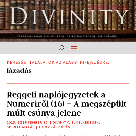
KERESÉSI TALÁLATOK AZ ALÁBBI KIFEJEZÉSRE:
lázadás
Reggeli naplójegyzetek a
Numeriről (16) – A megszépült
múlt csúnya jelene
2025. SZEPTEMBER 10.
|
DIVINITY
,
ELMÉLKEDÉSEK
,
SPIRITUALITÁS
| 1 HOZZÁSZÓLÁS