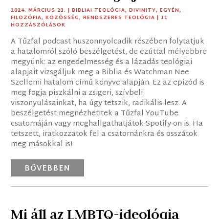
2024. MÁRCIUS 21.
|
BIBLIAI TEOLÓGIA
,
DIVINITY
,
EGYÉN
,
FILOZÓFIA
,
KÖZÖSSÉG
,
RENDSZERES TEOLÓGIA
| 11
HOZZÁSZÓLÁSOK
A Tűzfal podcast huszonnyolcadik részében folytatjuk
a hatalomról szóló beszélgetést, de ezúttal mélyebbre
megyünk: az engedelmesség és a lázadás teológiai
alapjait vizsgáljuk meg a Biblia és Watchman Nee
Szellemi hatalom című könyve alapján. Ez az epizód is
meg fogja piszkálni a zsigeri, szívbeli
viszonyulásainkat, ha úgy tetszik, radikális lesz. A
beszélgetést megnézhetitek a Tűzfal YouTube
csatornáján vagy meghallgathatjátok Spotify-on is. Ha
tetszett, iratkozzatok fel a csatornánkra és osszátok
meg másokkal is!
BŐVEBBEN
Mi áll az LMBTQ-ideológia