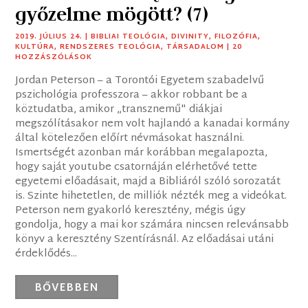
győzelme mögött? (7)
2019. JÚLIUS 24.
|
BIBLIAI TEOLÓGIA
,
DIVINITY
,
FILOZÓFIA
,
KULTÚRA
,
RENDSZERES TEOLÓGIA
,
TÁRSADALOM
| 20
HOZZÁSZÓLÁSOK
Jordan Peterson – a Torontói Egyetem szabadelvű
pszichológia professzora – akkor robbant be a
köztudatba, amikor „transznemű" diákjai
megszólításakor nem volt hajlandó a kanadai kormány
által kötelezően előírt névmásokat használni.
Ismertségét azonban már korábban megalapozta,
hogy saját youtube csatornáján elérhetővé tette
egyetemi előadásait, majd a Bibliáról szóló sorozatát
is. Szinte hihetetlen, de milliók nézték meg a videókat.
Peterson nem gyakorló keresztény, mégis úgy
gondolja, hogy a mai kor számára nincsen relevánsabb
könyv a keresztény Szentírásnál. Az előadásai utáni
érdeklődés...
BŐVEBBEN