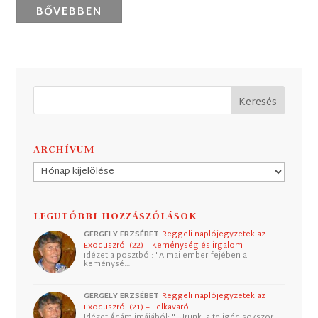
BŐVEBBEN
ARCHÍVUM
Archívum
LEGUTÓBBI HOZZÁSZÓLÁSOK
GERGELY ERZSÉBET
Reggeli naplójegyzetek az
Exoduszról (22) – Keménység és irgalom
Idézet a posztból: "A mai ember fejében a
keménysé…
GERGELY ERZSÉBET
Reggeli naplójegyzetek az
Exoduszról (21) – Felkavaró
Idézet Ádám imájából: "„Urunk, a te igéd sokszor