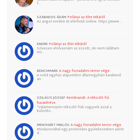
f…
SZABADOS ÁDÁM
Polányi az élet titkáról
Az angol eredeti itt elérhető online: https://www.…
ENDRE
Polányi az élet titkáról
Szívesen elolvasnám az esszét, de nem találtam.
Ho…
BENCHMARK
A nagy forradalmi terror vége
A svéd egyház alapvetően államegyházi karakterű
an…
SZILÁGYI JÓZSEF
Rembrandt: A tékozló fiú
hazatérése
"Valamennyien tékozló fiúk vagyunk azzal a
különbs…
MENYHÁRT MIKLÓS
A nagy forradalmi terror vége
Mindazonáltal egy protestáns gyülekezetben adott
d…