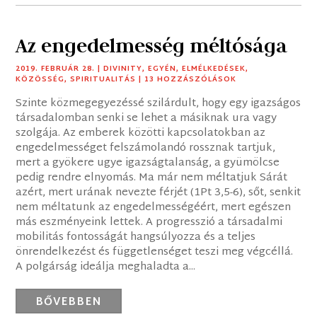
Az engedelmesség méltósága
2019. FEBRUÁR 28.
|
DIVINITY
,
EGYÉN
,
ELMÉLKEDÉSEK
,
KÖZÖSSÉG
,
SPIRITUALITÁS
| 13 HOZZÁSZÓLÁSOK
Szinte közmegegyezéssé szilárdult, hogy egy igazságos
társadalomban senki se lehet a másiknak ura vagy
szolgája. Az emberek közötti kapcsolatokban az
engedelmességet felszámolandó rossznak tartjuk,
mert a gyökere ugye igazságtalanság, a gyümölcse
pedig rendre elnyomás. Ma már nem méltatjuk Sárát
azért, mert urának nevezte férjét (1Pt 3,5-6), sőt, senkit
nem méltatunk az engedelmességéért, mert egészen
más eszményeink lettek. A progresszió a társadalmi
mobilitás fontosságát hangsúlyozza és a teljes
önrendelkezést és függetlenséget teszi meg végcéllá.
A polgárság ideálja meghaladta a...
BŐVEBBEN