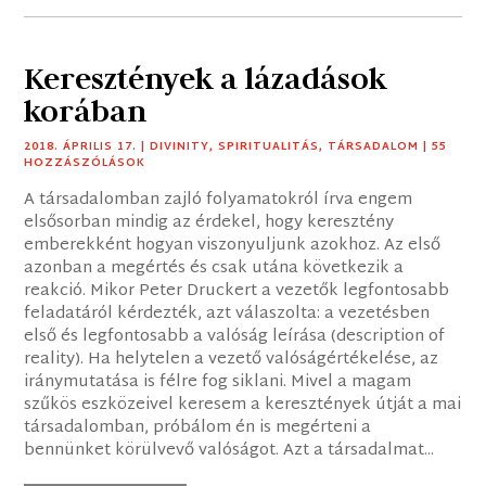
Keresztények a lázadások
korában
2018. ÁPRILIS 17.
|
DIVINITY
,
SPIRITUALITÁS
,
TÁRSADALOM
| 55
HOZZÁSZÓLÁSOK
A társadalomban zajló folyamatokról írva engem
elsősorban mindig az érdekel, hogy keresztény
emberekként hogyan viszonyuljunk azokhoz. Az első
azonban a megértés és csak utána következik a
reakció. Mikor Peter Druckert a vezetők legfontosabb
feladatáról kérdezték, azt válaszolta: a vezetésben
első és legfontosabb a valóság leírása (description of
reality). Ha helytelen a vezető valóságértékelése, az
iránymutatása is félre fog siklani. Mivel a magam
szűkös eszközeivel keresem a keresztények útját a mai
társadalomban, próbálom én is megérteni a
bennünket körülvevő valóságot. Azt a társadalmat...