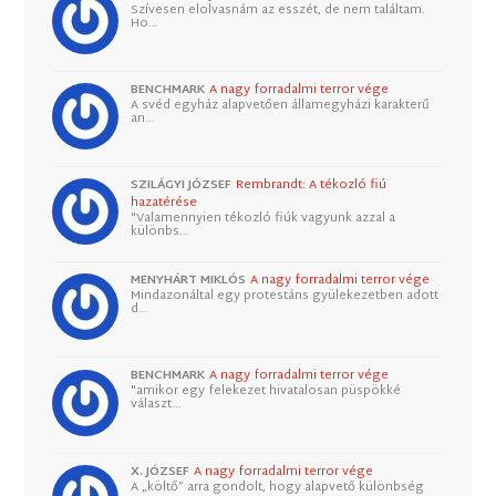
Szívesen elolvasnám az esszét, de nem találtam.
Ho…
BENCHMARK
A nagy forradalmi terror vége
A svéd egyház alapvetően államegyházi karakterű
an…
SZILÁGYI JÓZSEF
Rembrandt: A tékozló fiú
hazatérése
"Valamennyien tékozló fiúk vagyunk azzal a
különbs…
MENYHÁRT MIKLÓS
A nagy forradalmi terror vége
Mindazonáltal egy protestáns gyülekezetben adott
d…
BENCHMARK
A nagy forradalmi terror vége
"amikor egy felekezet hivatalosan püspökké
választ…
X. JÓZSEF
A nagy forradalmi terror vége
A „költő” arra gondolt, hogy alapvető különbség