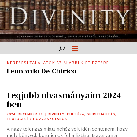
KERESÉSI TALÁLATOK AZ ALÁBBI KIFEJEZÉSRE:
Leonardo De Chirico
Legjobb olvasmányaim 2024-
ben
2024. DECEMBER 31.
|
DIVINITY
,
KULTÚRA
,
SPIRITUALITÁS
,
TEOLÓGIA
| 0 HOZZÁSZÓLÁSOK
A nagy tolongás miatt nehéz volt idén döntenem, hogy
mely könyvek kerüljenek fel a listára. Igaza van a