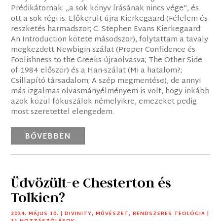
Prédikátornak: „a sok könyv írásának nincs vége”, és
ott a sok régi is. Előkerült újra Kierkegaard (Félelem és
reszketés harmadszor; C. Stephen Evans Kierkegaard:
An Introduction kötete másodszor), folytattam a tavaly
megkezdett Newbigin-szálat (Proper Confidence és
Foolishness to the Greeks újraolvasva; The Other Side
of 1984 először) és a Han-szálat (Mi a hatalom?;
Csillapító társadalom; A szép megmentése), de annyi
más izgalmas olvasmányélményem is volt, hogy inkább
azok közül fókuszálok némelyikre, emezeket pedig
most szeretettel elengedem.
BŐVEBBEN
Üdvözült-e Chesterton és
Tolkien?
2024. MÁJUS 10.
|
DIVINITY
,
MŰVÉSZET
,
RENDSZERES TEOLÓGIA
|