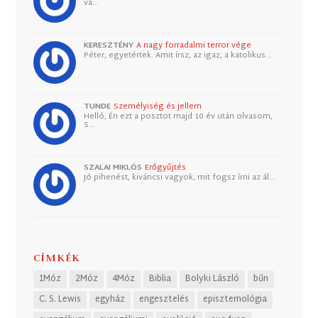
va…
KERESZTÉNY
A nagy forradalmi terror vége
Péter, egyetértek. Amit írsz, az igaz, a katolikus…
TUNDE
Személyiség és jellem
Helló, Én ezt a posztot majd 10 év után olvasom,
S…
SZALAI MIKLÓS
Erőgyűjtés
Jó pihenést, kiváncsi vagyok, mit fogsz írni az ál…
CÍMKÉK
1Móz
2Móz
4Móz
Biblia
Bolyki László
bűn
C. S. Lewis
egyház
engesztelés
episztemológia