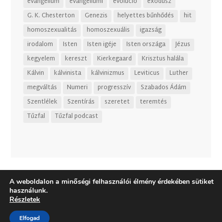
evangélium
evangéliumi
evolúció
exodusz
G. K. Chesterton
Genezis
helyettes bűnhődés
hit
homoszexualitás
homoszexuális
igazság
irodalom
Isten
Isten igéje
Isten országa
Jézus
kegyelem
kereszt
Kierkegaard
Krisztus halála
Kálvin
kálvinista
kálvinizmus
Leviticus
Luther
megváltás
Numeri
progresszív
Szabados Ádám
Szentlélek
Szentírás
szeretet
teremtés
Tűzfal
Tűzfal podcast
A weboldalon a minőségi felhasználói élmény érdekében sütiket
használunk.
Részletek
Elfogad
Dizájn:
Elegant Themes
| Motor:
WordPress