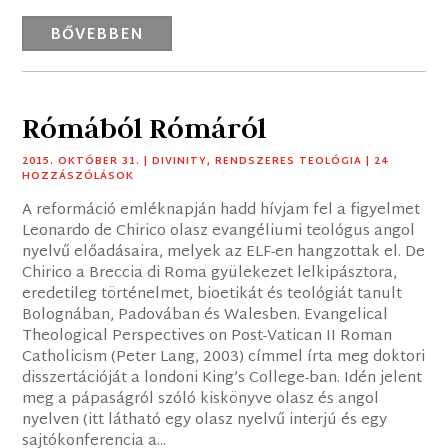
BŐVEBBEN
Rómából Rómáról
2015. OKTÓBER 31.
|
DIVINITY
,
RENDSZERES TEOLÓGIA
| 24
HOZZÁSZÓLÁSOK
A reformáció emléknapján hadd hívjam fel a figyelmet
Leonardo de Chirico olasz evangéliumi teológus angol
nyelvű előadásaira, melyek az ELF-en hangzottak el. De
Chirico a Breccia di Roma gyülekezet lelkipásztora,
eredetileg történelmet, bioetikát és teológiát tanult
Bolognában, Padovában és Walesben. Evangelical
Theological Perspectives on Post-Vatican II Roman
Catholicism (Peter Lang, 2003) címmel írta meg doktori
disszertációját a londoni King’s College-ban. Idén jelent
meg a pápaságról szóló kiskönyve olasz és angol
nyelven (itt látható egy olasz nyelvű interjú és egy
sajtókonferencia a...