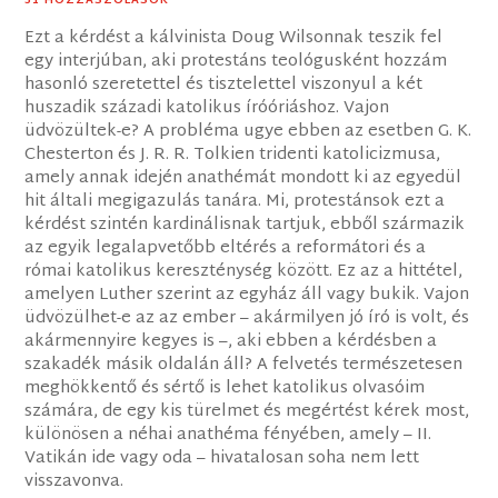
31 HOZZÁSZÓLÁSOK
Ezt a kérdést a kálvinista Doug Wilsonnak teszik fel
egy interjúban, aki protestáns teológusként hozzám
hasonló szeretettel és tisztelettel viszonyul a két
huszadik századi katolikus íróóriáshoz. Vajon
üdvözültek-e? A probléma ugye ebben az esetben G. K.
Chesterton és J. R. R. Tolkien tridenti katolicizmusa,
amely annak idején anathémát mondott ki az egyedül
hit általi megigazulás tanára. Mi, protestánsok ezt a
kérdést szintén kardinálisnak tartjuk, ebből származik
az egyik legalapvetőbb eltérés a reformátori és a
római katolikus kereszténység között. Ez az a hittétel,
amelyen Luther szerint az egyház áll vagy bukik. Vajon
üdvözülhet-e az az ember – akármilyen jó író is volt, és
akármennyire kegyes is –, aki ebben a kérdésben a
szakadék másik oldalán áll? A felvetés természetesen
meghökkentő és sértő is lehet katolikus olvasóim
számára, de egy kis türelmet és megértést kérek most,
különösen a néhai anathéma fényében, amely – II.
Vatikán ide vagy oda – hivatalosan soha nem lett
visszavonva.