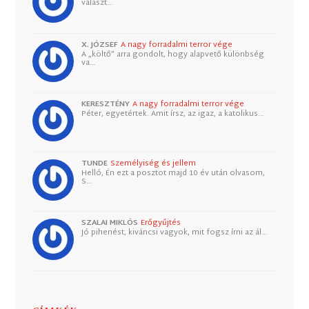
választ…
X. JÓZSEF
A nagy forradalmi terror vége
A „költő” arra gondolt, hogy alapvető különbség
va…
KERESZTÉNY
A nagy forradalmi terror vége
Péter, egyetértek. Amit írsz, az igaz, a katolikus…
TUNDE
Személyiség és jellem
Helló, Én ezt a posztot majd 10 év után olvasom,
S…
SZALAI MIKLÓS
Erőgyűjtés
Jó pihenést, kiváncsi vagyok, mit fogsz írni az ál…