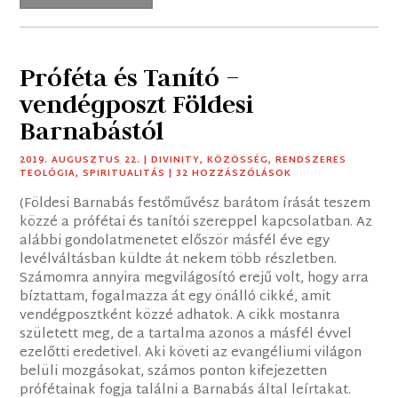
Próféta és Tanító –
vendégposzt Földesi
Barnabástól
2019. AUGUSZTUS 22.
|
DIVINITY
,
KÖZÖSSÉG
,
RENDSZERES
TEOLÓGIA
,
SPIRITUALITÁS
| 32 HOZZÁSZÓLÁSOK
(Földesi Barnabás festőművész barátom írását teszem
közzé a prófétai és tanítói szereppel kapcsolatban. Az
alábbi gondolatmenetet először másfél éve egy
levélváltásban küldte át nekem több részletben.
Számomra annyira megvilágosító erejű volt, hogy arra
bíztattam, fogalmazza át egy önálló cikké, amit
vendégposztként közzé adhatok. A cikk mostanra
született meg, de a tartalma azonos a másfél évvel
ezelőtti eredetivel. Aki követi az evangéliumi világon
belüli mozgásokat, számos ponton kifejezetten
prófétainak fogja találni a Barnabás által leírtakat.