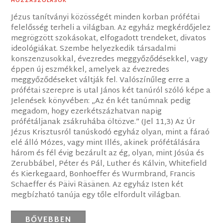
HOZZÁSZÓLÁSOK
Jézus tanítványi közösségét minden korban prófétai
felelősség terheli a világban. Az egyház megkérdőjelez
megrögzött szokásokat, elfogadott trendeket, divatos
ideológiákat. Szembe helyezkedik társadalmi
konszenzusokkal, évezredes meggyőződésekkel, vagy
éppen új eszmékkel, amelyek az évezredes
meggyőződéseket váltják fel. Valószínűleg erre a
prófétai szerepre is utal János két tanúról szóló képe a
Jelenések könyvében: „Az én két tanúmnak pedig
megadom, hogy ezerkétszázhatvan napig
prófétáljanak zsákruhába öltözve.” (Jel 11,3) Az Úr
Jézus Krisztusról tanúskodó egyház olyan, mint a fáraó
elé álló Mózes, vagy mint Illés, akinek prófétálására
három és fél évig bezárult az ég, olyan, mint Jósúa és
Zerubbábel, Péter és Pál, Luther és Kálvin, Whitefield
és Kierkegaard, Bonhoeffer és Wurmbrand, Francis
Schaeffer és Päivi Räsänen. Az egyház Isten két
megbízható tanúja egy tőle elfordult világban.
BŐVEBBEN