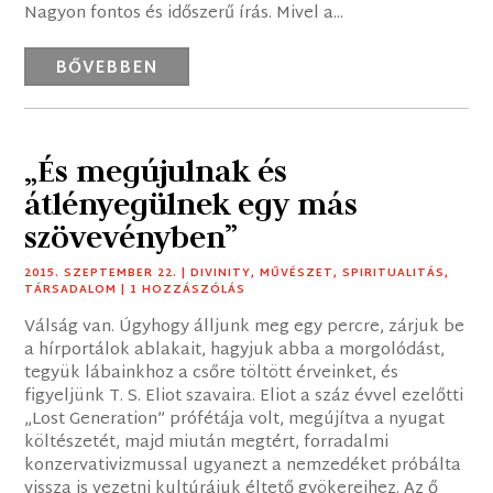
Nagyon fontos és időszerű írás. Mivel a...
BŐVEBBEN
„És megújulnak és
átlényegülnek egy más
szövevényben”
2015. SZEPTEMBER 22.
|
DIVINITY
,
MŰVÉSZET
,
SPIRITUALITÁS
,
TÁRSADALOM
| 1 HOZZÁSZÓLÁS
Válság van. Úgyhogy álljunk meg egy percre, zárjuk be
a hírportálok ablakait, hagyjuk abba a morgolódást,
tegyük lábainkhoz a csőre töltött érveinket, és
figyeljünk T. S. Eliot szavaira. Eliot a száz évvel ezelőtti
„Lost Generation” prófétája volt, megújítva a nyugat
költészetét, majd miután megtért, forradalmi
konzervativizmussal ugyanezt a nemzedéket próbálta
vissza is vezetni kultúrájuk éltető gyökereihez. Az ő