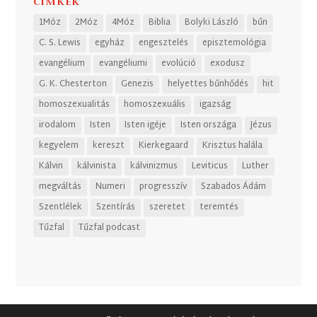
CÍMKÉK
1Móz
2Móz
4Móz
Biblia
Bolyki László
bűn
C. S. Lewis
egyház
engesztelés
episztemológia
evangélium
evangéliumi
evolúció
exodusz
G. K. Chesterton
Genezis
helyettes bűnhődés
hit
homoszexualitás
homoszexuális
igazság
irodalom
Isten
Isten igéje
Isten országa
Jézus
kegyelem
kereszt
Kierkegaard
Krisztus halála
Kálvin
kálvinista
kálvinizmus
Leviticus
Luther
megváltás
Numeri
progresszív
Szabados Ádám
Szentlélek
Szentírás
szeretet
teremtés
Tűzfal
Tűzfal podcast