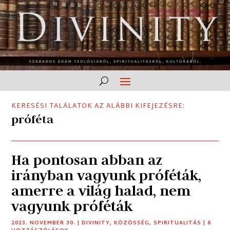
KERESÉSI TALÁLATOK AZ ALÁBBI KIFEJEZÉSRE:
próféta
Ha pontosan abban az
irányban vagyunk próféták,
amerre a világ halad, nem
vagyunk próféták
2023. NOVEMBER 30.
|
DIVINITY
,
KÖZÖSSÉG
,
SPIRITUALITÁS
| 6