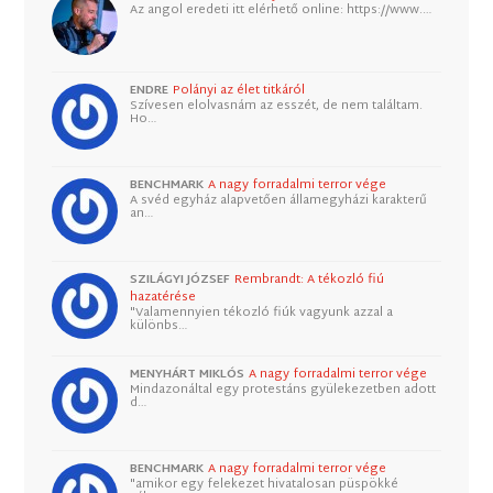
Az angol eredeti itt elérhető online: https://www.…
ENDRE
Polányi az élet titkáról
Szívesen elolvasnám az esszét, de nem találtam.
Ho…
BENCHMARK
A nagy forradalmi terror vége
A svéd egyház alapvetően államegyházi karakterű
an…
SZILÁGYI JÓZSEF
Rembrandt: A tékozló fiú
hazatérése
"Valamennyien tékozló fiúk vagyunk azzal a
különbs…
MENYHÁRT MIKLÓS
A nagy forradalmi terror vége
Mindazonáltal egy protestáns gyülekezetben adott
d…
BENCHMARK
A nagy forradalmi terror vége
"amikor egy felekezet hivatalosan püspökké