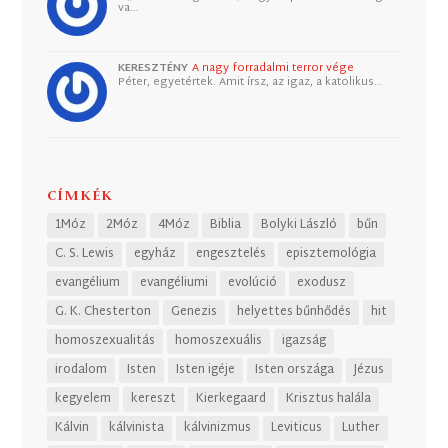
va…
KERESZTÉNY
A nagy forradalmi terror vége
Péter, egyetértek. Amit írsz, az igaz, a katolikus…
CÍMKÉK
1Móz
2Móz
4Móz
Biblia
Bolyki László
bűn
C. S. Lewis
egyház
engesztelés
episztemológia
evangélium
evangéliumi
evolúció
exodusz
G. K. Chesterton
Genezis
helyettes bűnhődés
hit
homoszexualitás
homoszexuális
igazság
irodalom
Isten
Isten igéje
Isten országa
Jézus
kegyelem
kereszt
Kierkegaard
Krisztus halála
Kálvin
kálvinista
kálvinizmus
Leviticus
Luther