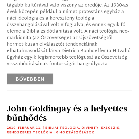
tágabb kultúrával való viszony az eredője. Az 1930-as
évek közepén például a német protestáns egyház a
náci ideológia és a keresztény teológia
összehangolásával volt elfoglalva, és ennek egyik fő
eleme a Biblia zsidótlanítása volt. A náci teológia neo-
markionita (az Ószövetséget az Újszövetségtől
hermetikusan elválasztó) tendenciáinak
elhatalmasodását látva Dietrich Bonhoeffer (a Hitvalló
Egyház egyik legismertebb teológusa) az Ószövetség
visszahódításának fontosságát hangsúlyozta....
BŐVEBBEN
John Goldingay és a helyettes
bűnhődés
2019. FEBRUÁR 11.
|
BIBLIAI TEOLÓGIA
,
DIVINITY
,
EXEGÉZIS
,
RENDSZERES TEOLÓGIA
| 0 HOZZÁSZÓLÁSOK