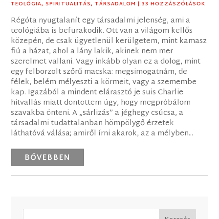
TEOLÓGIA
,
SPIRITUALITÁS
,
TÁRSADALOM
| 33 HOZZÁSZÓLÁSOK
Régóta nyugtalanít egy társadalmi jelenség, ami a
teológiába is befurakodik. Ott van a világom kellős
közepén, de csak ügyetlenül kerülgetem, mint kamasz
fiú a házat, ahol a lány lakik, akinek nem mer
szerelmet vallani. Vagy inkább olyan ez a dolog, mint
egy felborzolt szőrű macska: megsimogatnám, de
félek, belém mélyeszti a körmeit, vagy a szemembe
kap. Igazából a mindent elárasztó je suis Charlie
hitvallás miatt döntöttem úgy, hogy megpróbálom
szavakba önteni. A „sárlizás” a jéghegy csúcsa, a
társadalmi tudattalanban hömpölygő érzetek
láthatóvá válása; amiről írni akarok, az a mélyben...
BŐVEBBEN