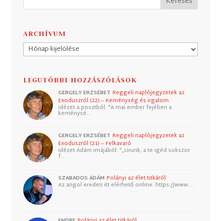
ARCHÍVUM
Archívum
LEGUTÓBBI HOZZÁSZÓLÁSOK
GERGELY ERZSÉBET
Reggeli naplójegyzetek az
Exoduszról (22) – Keménység és irgalom
Idézet a posztból: "A mai ember fejében a
keménysé…
GERGELY ERZSÉBET
Reggeli naplójegyzetek az
Exoduszról (21) – Felkavaró
Idézet Ádám imájából: "„Urunk, a te igéd sokszor
f…
SZABADOS ÁDÁM
Polányi az élet titkáról
Az angol eredeti itt elérhető online: https://www.…
ENDRE
Polányi az élet titkáról