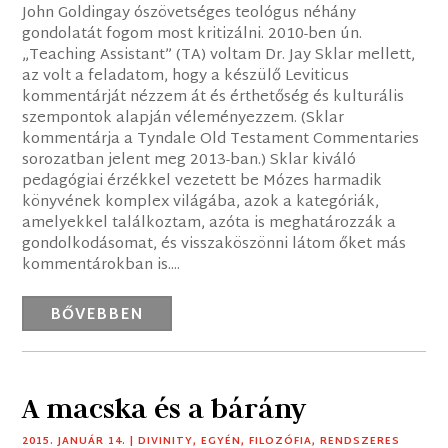
John Goldingay ószövetséges teológus néhány
gondolatát fogom most kritizálni. 2010-ben ún.
„Teaching Assistant” (TA) voltam Dr. Jay Sklar mellett,
az volt a feladatom, hogy a készülő Leviticus
kommentárját nézzem át és érthetőség és kulturális
szempontok alapján véleményezzem. (Sklar
kommentárja a Tyndale Old Testament Commentaries
sorozatban jelent meg 2013-ban.) Sklar kiváló
pedagógiai érzékkel vezetett be Mózes harmadik
könyvének komplex világába, azok a kategóriák,
amelyekkel találkoztam, azóta is meghatározzák a
gondolkodásomat, és visszaköszönni látom őket más
kommentárokban is....
BŐVEBBEN
A macska és a bárány
2015. JANUÁR 14.
|
DIVINITY
,
EGYÉN
,
FILOZÓFIA
,
RENDSZERES