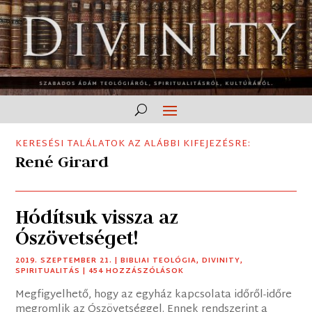
KERESÉSI TALÁLATOK AZ ALÁBBI KIFEJEZÉSRE:
René Girard
Hódítsuk vissza az
Ószövetséget!
2019. SZEPTEMBER 21.
|
BIBLIAI TEOLÓGIA
,
DIVINITY
,
SPIRITUALITÁS
| 454 HOZZÁSZÓLÁSOK
Megfigyelhető, hogy az egyház kapcsolata időről-időre
megromlik az Ószövetséggel. Ennek rendszerint a