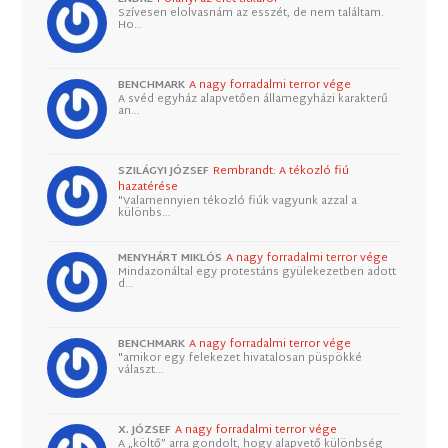
Szívesen elolvasnám az esszét, de nem találtam.
Ho…
BENCHMARK
A nagy forradalmi terror vége
A svéd egyház alapvetően államegyházi karakterű
an…
SZILÁGYI JÓZSEF
Rembrandt: A tékozló fiú
hazatérése
"Valamennyien tékozló fiúk vagyunk azzal a
különbs…
MENYHÁRT MIKLÓS
A nagy forradalmi terror vége
Mindazonáltal egy protestáns gyülekezetben adott
d…
BENCHMARK
A nagy forradalmi terror vége
"amikor egy felekezet hivatalosan püspökké
választ…
X. JÓZSEF
A nagy forradalmi terror vége
A „költő” arra gondolt, hogy alapvető különbség