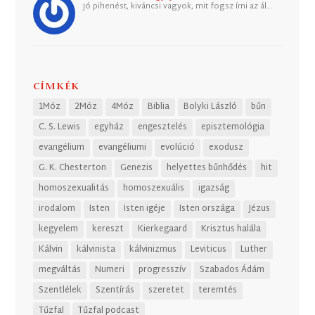
Jó pihenést, kiváncsi vagyok, mit fogsz írni az ál…
CÍMKÉK
1Móz
2Móz
4Móz
Biblia
Bolyki László
bűn
C. S. Lewis
egyház
engesztelés
episztemológia
evangélium
evangéliumi
evolúció
exodusz
G. K. Chesterton
Genezis
helyettes bűnhődés
hit
homoszexualitás
homoszexuális
igazság
irodalom
Isten
Isten igéje
Isten országa
Jézus
kegyelem
kereszt
Kierkegaard
Krisztus halála
Kálvin
kálvinista
kálvinizmus
Leviticus
Luther
megváltás
Numeri
progresszív
Szabados Ádám
Szentlélek
Szentírás
szeretet
teremtés
Tűzfal
Tűzfal podcast