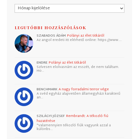
Archívum
LEGUTÓBBI HOZZÁSZÓLÁSOK
SZABADOS ÁDÁM
Polányi az élet titkáról
Az angol eredeti itt elérhető online: https://www.…
ENDRE
Polányi az élet titkáról
Szívesen elolvasnám az esszét, de nem találtam.
Ho…
BENCHMARK
A nagy forradalmi terror vége
A svéd egyház alapvetően államegyházi karakterű
an…
SZILÁGYI JÓZSEF
Rembrandt: A tékozló fiú
hazatérése
"Valamennyien tékozló fiúk vagyunk azzal a
különbs…