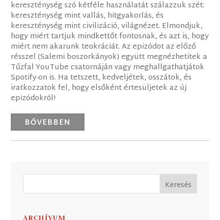
kereszténység szó kétféle használatát szálazzuk szét:
kereszténység mint vallás, hitgyakorlás, és
kereszténység mint civilizáció, világnézet. Elmondjuk,
hogy miért tartjuk mindkettőt fontosnak, és azt is, hogy
miért nem akarunk teokráciát. Az epizódot az előző
résszel (Salemi boszorkányok) együtt megnézhetitek a
Tűzfal YouTube csatornáján vagy meghallgathatjátok
Spotify-on is. Ha tetszett, kedveljétek, osszátok, és
iratkozzatok fel, hogy elsőként értesüljetek az új
epizódokról!
BŐVEBBEN
ARCHÍVUM