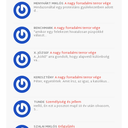
MENYHÁRT MIKLÓS
A nagy forradalmi terror vége
Mindazonáltal egy protestáns gyülekezetben adott
d…
BENCHMARK
A nagy forradalmi terror vége
"amikor egy felekezet hivatalosan püspökké
választ…
X. JÓZSEF
A nagy forradalmi terror vége
A „költő” arra gondolt, hogy alapvető különbség
va…
KERESZTÉNY
A nagy forradalmi terror vége
Péter, egyetértek. Amit írsz, az igaz, a katolikus…
TUNDE
Személyiség és jellem
Helló, Én ezt a posztot majd 10 év után olvasom,
S…
SZALAI MIKLÓS
Erőgyűjtés