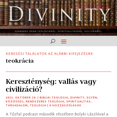
KERESÉSI TALÁLATOK AZ ALÁBBI KIFEJEZÉSRE:
teokrácia
Kereszténység: vallás vagy
civilizáció?
2022. OKTÓBER 19.
|
BIBLIAI TEOLÓGIA
,
DIVINITY
,
EGYÉN
,
KÖZÖSSÉG
,
RENDSZERES TEOLÓGIA
,
SPIRITUALITÁS
,
TÁRSADALOM
,
TEOLÓGIA
| 0 HOZZÁSZÓLÁSOK
A Tűzfal podcast második részében Bolyki Lászlóval a