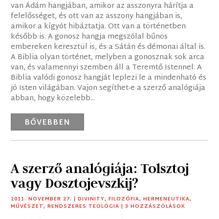
van Ádám hangjában, amikor az asszonyra hárítja a
felelősséget, és ott van az asszony hangjában is,
amikor a kígyót hibáztatja. Ott van a történetben
később is. A gonosz hangja megszólal bűnös
embereken keresztül is, és a Sátán és démonai által is.
A Biblia olyan történet, melyben a gonosznak sok arca
van, és valamennyi szemben áll a Teremtő Istennel. A
Biblia valódi gonosz hangját leplezi le a mindenható és
jó Isten világában. Vajon segíthet-e a szerző analógiája
abban, hogy közelebb...
BŐVEBBEN
A szerző analógiája: Tolsztoj
vagy Dosztojevszkij?
2011. NOVEMBER 27.
|
DIVINITY
,
FILOZÓFIA
,
HERMENEUTIKA
,
MŰVÉSZET
,
RENDSZERES TEOLÓGIA
| 3 HOZZÁSZÓLÁSOK