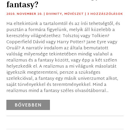
fantasy?
2010. NOVEMBER 10.
|
DIVINITY
,
MŰVÉSZET
| 3 HOZZÁSZÓLÁSOK
Ha eltekintünk a tartalomtól és az írói tehetségtől, és
pusztán a formára figyelünk, melyik áll közelebb a
keresztény világnézethez: Tolsztoj vagy Tolkien?
Copperfield Dávid vagy Harry Potter? Jane Eyre vagy
Oruál? A narratív irodalom az általa bemutatott
valóság milyensége tekintetében mindig valahol a
realizmus és a fantasy között, vagy épp a két szélen
helyezkedik el. A realizmus a mi világunk másolatát
igyekszik megteremteni, persze a szükséges
szelekcióval, a fantasy egy másik univerzumot alkot,
saját törvényekkel és teremtményekkel. Mind a
realizmus mind a fantasy széles olvasótáborral...
BŐVEBBEN