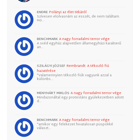
ENDRE
Polányi az élet titkáról
Szívesen elolvasnám az esszét, de nem találtam.
Ho…
BENCHMARK
A nagy forradalmi terror vége
A svéd egyház alapvetően államegyházi karakterű
an…
SZILÁGYI JÓZSEF
Rembrandt: A tékozló fiú
hazatérése
"Valamennyien tékozló fiúk vagyunk azzal a
különbs…
MENYHÁRT MIKLÓS
A nagy forradalmi terror vége
Mindazonáltal egy protestáns gyülekezetben adott
d…
BENCHMARK
A nagy forradalmi terror vége
"amikor egy felekezet hivatalosan püspökké
választ…