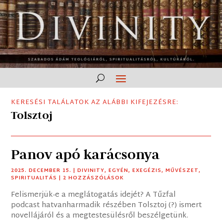
KERESÉSI TALÁLATOK AZ ALÁBBI KIFEJEZÉSRE:
Tolsztoj
Panov apó karácsonya
2025. DECEMBER 15.
|
DIVINITY
,
EGYÉN
,
EXEGÉZIS
,
MŰVÉSZET
,
SPIRITUALITÁS
| 2 HOZZÁSZÓLÁSOK
Felismerjük-e a meglátogatás idejét? A Tűzfal
podcast hatvanharmadik részében Tolsztoj (?) ismert
novellájáról és a megtestesülésről beszélgetünk.