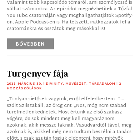
Valamint több kapcsolódó témáról, ami személyessé is
válhat számunkra. Az epizódot megnézhetitek a Tűzfal
YouTube csatornáján vagy meghallgathatjátok Spotify-
on, Apple Podcast-en is. Ha tetszett, iratkozzatok fel a
csatornánkra és osszátok meg másokkal is!
BŐVEBBEN
Turgenyev fája
2022. MÁRCIUS 30.
|
DIVINITY
,
MŰVÉSZET
,
TÁRSADALOM
| 2
HOZZÁSZÓLÁSOK
„Ti olyan sietősek vagytok, erről elfeledkeztem…” –
szólt Szilszakáll, az öreg ent. „Nos, még nem szabad
türelmetlenkednetek. Most értünk az első szakasz
végére; de sok mindent meg kell magyaráznom
azoknak, akik messze laknak, Vasudvardtól távol, meg
azoknak is, akikkel még nem tudtam beszélni a tanács
előtt, s csak azután fogjuk eldönteni, hogy mitévők