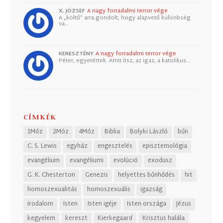
X. JÓZSEF
A nagy forradalmi terror vége
A „költő” arra gondolt, hogy alapvető különbség
va…
KERESZTÉNY
A nagy forradalmi terror vége
Péter, egyetértek. Amit írsz, az igaz, a katolikus…
CÍMKÉK
1Móz
2Móz
4Móz
Biblia
Bolyki László
bűn
C. S. Lewis
egyház
engesztelés
episztemológia
evangélium
evangéliumi
evolúció
exodusz
G. K. Chesterton
Genezis
helyettes bűnhődés
hit
homoszexualitás
homoszexuális
igazság
irodalom
Isten
Isten igéje
Isten országa
Jézus
kegyelem
kereszt
Kierkegaard
Krisztus halála