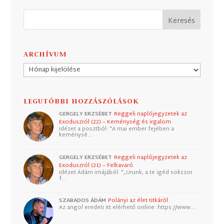
ARCHÍVUM
Archívum
LEGUTÓBBI HOZZÁSZÓLÁSOK
GERGELY ERZSÉBET
Reggeli naplójegyzetek az
Exoduszról (22) – Keménység és irgalom
Idézet a posztból: "A mai ember fejében a
keménysé…
GERGELY ERZSÉBET
Reggeli naplójegyzetek az
Exoduszról (21) – Felkavaró
Idézet Ádám imájából: "„Urunk, a te igéd sokszor
f…
SZABADOS ÁDÁM
Polányi az élet titkáról
Az angol eredeti itt elérhető online: https://www.…