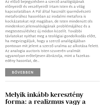
Az előző bejegyzésben a szerző analógiájának
előnyeiről és veszélyeiről írtam Isten és a világ
kapcsolatában. A Pál által használt iparművészeti
metaforához hasonlóan az irodalmi metafora is
kockázatokat rejt magában, de Isten mindenütt (és
mindenkor) jelenvalóságának problémájához és a
megtestesüléshez új módon közelít. További
távlatokat nyithat meg a teológiai gondolkodás előtt,
ha megvizsgáljuk, hogy a szerző analógiájában
pontosan mit jelent a szerző uralma az alkotása felett.
Az analogia auctoris Isten szuverén uralmát
ugyanolyan erőteljesen ábrázolja, mint a fazekas-
edény hasonlat, de...
BŐVEBBEN
Melyik inkább keresztény
forma: a realizmus vagy a