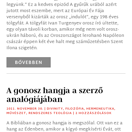
legyünk.” Ez a kedves epizód A gyűrűk urából azért
jutott most eszembe, mert az Európai Év Fája
versenyből kizárták az orosz „indulót”, egy 198 éves
tölgyfát. A tölgyfát Ivan Turgenyev orosz író ültette,
egy olyan távoli korban, amikor még nem volt orosz-
ukrán háború, és az Oroszországot lerohanó Napóleon
császár éppen két éve halt meg száműzetésben Szent
Ilona szigetén.
BŐVEBBEN
A gonosz hangja a szerző
analógiájában
2011. NOVEMBER 30.
|
DIVINITY
,
FILOZÓFIA
,
HERMENEUTIKA
,
MŰVÉSZET
,
RENDSZERES TEOLÓGIA
| 2 HOZZÁSZÓLÁSOK
A Bibliában a gonosz hangja is megszólal. Ott van ez a
hang az Édenben, amikor a kígyó megkísérti Évát, ott