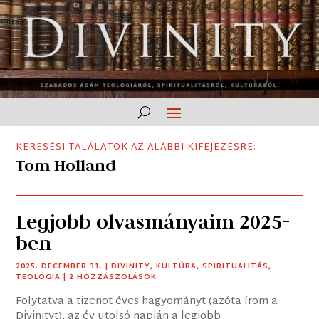
KERESÉSI TALÁLATOK AZ ALÁBBI KIFEJEZÉSRE:
Tom Holland
Legjobb olvasmányaim 2025-
ben
2025. DECEMBER 31.
|
DIVINITY
,
KULTÚRA
,
SPIRITUALITÁS
,
TEOLÓGIA
| 2 HOZZÁSZÓLÁSOK
Folytatva a tizenöt éves hagyományt (azóta írom a
Divinityt), az év utolsó napján a legjobb