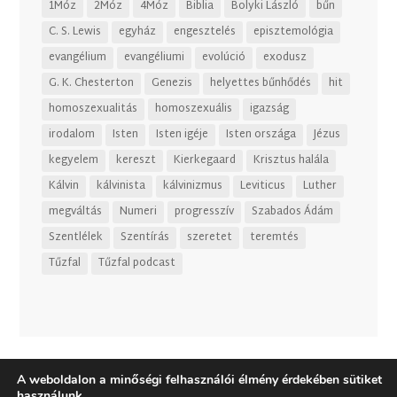
1Móz
2Móz
4Móz
Biblia
Bolyki László
bűn
C. S. Lewis
egyház
engesztelés
episztemológia
evangélium
evangéliumi
evolúció
exodusz
G. K. Chesterton
Genezis
helyettes bűnhődés
hit
homoszexualitás
homoszexuális
igazság
irodalom
Isten
Isten igéje
Isten országa
Jézus
kegyelem
kereszt
Kierkegaard
Krisztus halála
Kálvin
kálvinista
kálvinizmus
Leviticus
Luther
megváltás
Numeri
progresszív
Szabados Ádám
Szentlélek
Szentírás
szeretet
teremtés
Tűzfal
Tűzfal podcast
A weboldalon a minőségi felhasználói élmény érdekében sütiket
használunk.