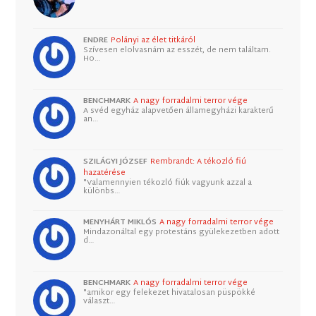
ENDRE
Polányi az élet titkáról
Szívesen elolvasnám az esszét, de nem találtam.
Ho…
BENCHMARK
A nagy forradalmi terror vége
A svéd egyház alapvetően államegyházi karakterű
an…
SZILÁGYI JÓZSEF
Rembrandt: A tékozló fiú
hazatérése
"Valamennyien tékozló fiúk vagyunk azzal a
különbs…
MENYHÁRT MIKLÓS
A nagy forradalmi terror vége
Mindazonáltal egy protestáns gyülekezetben adott
d…
BENCHMARK
A nagy forradalmi terror vége
"amikor egy felekezet hivatalosan püspökké
választ…