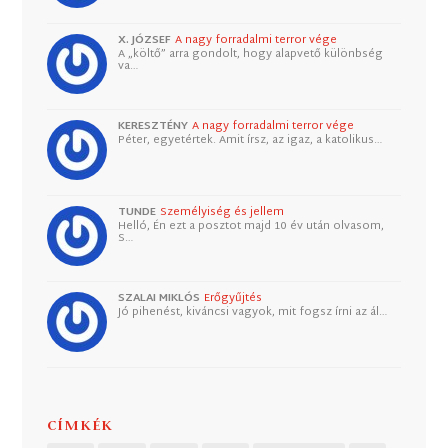
X. JÓZSEF
A nagy forradalmi terror vége
A „költő” arra gondolt, hogy alapvető különbség
va…
KERESZTÉNY
A nagy forradalmi terror vége
Péter, egyetértek. Amit írsz, az igaz, a katolikus…
TUNDE
Személyiség és jellem
Helló, Én ezt a posztot majd 10 év után olvasom,
S…
SZALAI MIKLÓS
Erőgyűjtés
Jó pihenést, kiváncsi vagyok, mit fogsz írni az ál…
CÍMKÉK