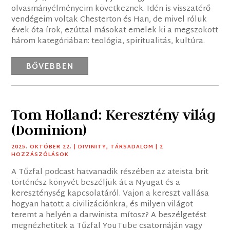
olvasmányélményeim következnek. Idén is visszatérő
vendégeim voltak Chesterton és Han, de mivel róluk
évek óta írok, ezúttal másokat emelek ki a megszokott
három kategóriában: teológia, spiritualitás, kultúra.
BŐVEBBEN
Tom Holland: Keresztény világ
(Dominion)
2025. OKTÓBER 22.
|
DIVINITY
,
TÁRSADALOM
| 2
HOZZÁSZÓLÁSOK
A Tűzfal podcast hatvanadik részében az ateista brit
történész könyvét beszéljük át a Nyugat és a
kereszténység kapcsolatáról. Vajon a kereszt vallása
hogyan hatott a civilizációnkra, és milyen világot
teremt a helyén a darwinista mítosz? A beszélgetést
megnézhetitek a Tűzfal YouTube csatornáján vagy