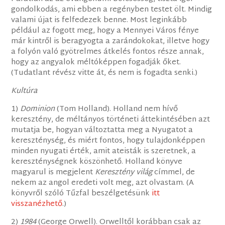
gondolkodás, ami ebben a regényben testet ölt. Mindig
valami újat is felfedezek benne. Most leginkább
például az fogott meg, hogy a Mennyei Város fénye
már kintről is beragyogta a zarándokokat, illetve hogy
a folyón való gyötrelmes átkelés fontos része annak,
hogy az angyalok méltóképpen fogadják őket.
(Tudatlant révész vitte át, és nem is fogadta senki.)
Kultúra
1)
Dominion
(Tom Holland). Holland nem hívő
keresztény, de méltányos történeti áttekintésében azt
mutatja be, hogyan változtatta meg a Nyugatot a
kereszténység, és miért fontos, hogy tulajdonképpen
minden nyugati érték, amit ateisták is szeretnek, a
kereszténységnek köszönhető. Holland könyve
magyarul is megjelent
Keresztény világ
címmel, de
nekem az angol eredeti volt meg, azt olvastam. (A
könyvről szóló Tűzfal beszélgetésünk
itt
visszanézhető
.)
2)
1984
(George Orwell). Orwelltől korábban csak az