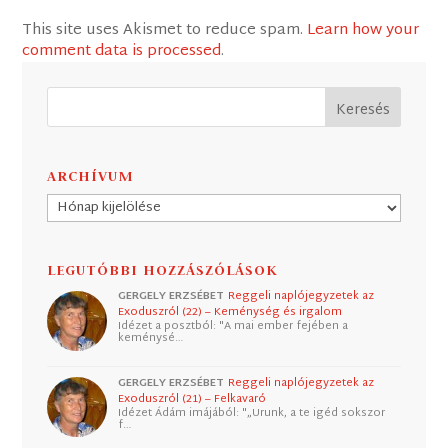
This site uses Akismet to reduce spam.
Learn how your
comment data is processed
.
ARCHÍVUM
Archívum
LEGUTÓBBI HOZZÁSZÓLÁSOK
GERGELY ERZSÉBET
Reggeli naplójegyzetek az
Exoduszról (22) – Keménység és irgalom
Idézet a posztból: "A mai ember fejében a
keménysé…
GERGELY ERZSÉBET
Reggeli naplójegyzetek az
Exoduszról (21) – Felkavaró
Idézet Ádám imájából: "„Urunk, a te igéd sokszor
f…