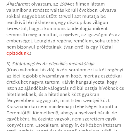
Állatfarm
ot olvastam, az
1984
-et filmen láttam
valamikor a rendszerváltás körüli években. Olvasva
sokkal nagyobbat ütött. Orwell azt mutatja be
rendkívül érzékletesen, egy disztopikus világon
keresztül, hogy a kommunista ideológia miként
semmisíti meg a múltat, a nyelvet, az igazságot és az
emberséget. Letaglózó regény, remélem, soha többé
nem bizonyul prófétainak. (Van erről is egy Tűzfal
epizódunk
.)
3)
Sátántangó
és
Az ellenállás melankóliája
(Krasznahorkai László). Azért sorolom ezt a két regényt
az idei legjobb olvasmányaim közé, mert az esztétikai
értéküket nagyra tartom. Kálvin hangsúlyozta, hogy
Isten az ajándékait válogatás nélkül osztja hívőknek és
hitetleneknek, és a hitetlenek közt gyakran
fényesebben ragyognak, mint Isten szentjei közt.
Krasznahorkai nem mindennapi tehetséget kapott a
Teremtőtől. Kiemelkedő, ahogy a nyelvvel bánik, de
egyébként, ha őszinte vagyok, nem szerettem egyik
könyvét sem. Csodáltam, ahogy ír, és közben irtóztam