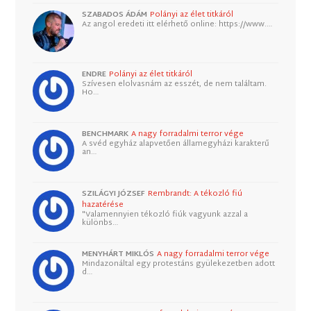
SZABADOS ÁDÁM
Polányi az élet titkáról
Az angol eredeti itt elérhető online: https://www.…
ENDRE
Polányi az élet titkáról
Szívesen elolvasnám az esszét, de nem találtam.
Ho…
BENCHMARK
A nagy forradalmi terror vége
A svéd egyház alapvetően államegyházi karakterű
an…
SZILÁGYI JÓZSEF
Rembrandt: A tékozló fiú
hazatérése
"Valamennyien tékozló fiúk vagyunk azzal a
különbs…
MENYHÁRT MIKLÓS
A nagy forradalmi terror vége
Mindazonáltal egy protestáns gyülekezetben adott
d…