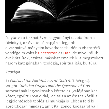
Folytatva a tizenöt éves hagyományt (azóta írom a
Divinityt), az év utolsó napján a legjobb
olvasmányélményeim következnek. Idén is visszatérő
vendégeim voltak
Chesterton
és
Han
, de mivel róluk
évek óta írok, ezúttal másokat emelek ki a megszokott
három kategóriában: teológia, spiritualitás, kultúra.
Teológia
1)
Paul and the Faithfulness of God
(N. T. Wright).
Wright
Christian Origins and the Question of God
sorozatának legvaskosabb kötete ez (valójában két
kötet, együtt 1658 oldal), de talán az összes közül a
legjelentősebb teológiai munkája is. Ebben fejti ki
aprólékosan mindazt, amit Pál gondolkodásáról vall.