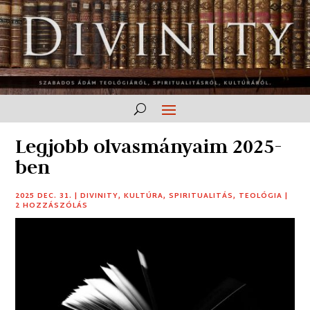
Legjobb olvasmányaim 2025-
ben
2025 DEC. 31.
|
DIVINITY
,
KULTÚRA
,
SPIRITUALITÁS
,
TEOLÓGIA
|
2 HOZZÁSZÓLÁS