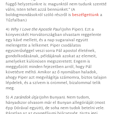
függő helyzetünkre is: magunktól nem tudunk szentté
válni, Isten tehet azzá bennünket.” (A
boldogmondásokról szóló részről is
beszélgettünk
a
Tűzfalban.)
4)
Why I Love the Apostle Paul
(John Piper). Ezt a
könyvecskét Horvátországban olvastam reggelente
egy kávé mellett, és a nap sugaraival együtt
melengette a lelkemet. Piper csodálatos
egyszerűséggel veszi sorra Pál apostol életének,
gondolkodásának, példájának azokat az elemeit,
amelyeket különösen megszeretett. Engem is
meggyőzött minden fejezetben arról, hogy Pál
követésre méltó. Amikor az ő nyomában haladok,
ahogy Piper azt megvilágítja számomra, biztos talajon
lépdelek, és a szívem is örömmel, bizalommal telik
meg.
5)
A zarándok útja
(John Bunyan). Nem tudom,
hányadszor olvasom már el Bunyan allegóriáját (most
épp Dórával együtt), de soha nem tudok betelni vele.
Páratlan az az evangéliumi bölcsesség, tiszta igei