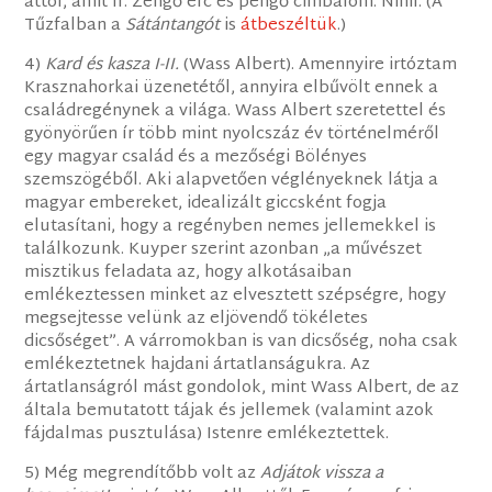
attól, amit ír. Zengő érc és pengő cimbalom. Nihil. (A
Tűzfalban a
Sátántangót
is
átbeszéltük
.)
4)
Kard és kasza I-II.
(Wass Albert). Amennyire irtóztam
Krasznahorkai üzenetétől, annyira elbűvölt ennek a
családregénynek a világa. Wass Albert szeretettel és
gyönyörűen ír több mint nyolcszáz év történelméről
egy magyar család és a mezőségi Bölényes
szemszögéből. Aki alapvetően véglényeknek látja a
magyar embereket, idealizált giccsként fogja
elutasítani, hogy a regényben nemes jellemekkel is
találkozunk. Kuyper szerint azonban „a művészet
misztikus feladata az, hogy alkotásaiban
emlékeztessen minket az elvesztett szépségre, hogy
megsejtesse velünk az eljövendő tökéletes
dicsőséget”. A várromokban is van dicsőség, noha csak
emlékeztetnek hajdani ártatlanságukra. Az
ártatlanságról mást gondolok, mint Wass Albert, de az
általa bemutatott tájak és jellemek (valamint azok
fájdalmas pusztulása) Istenre emlékeztettek.
5) Még megrendítőbb volt az
Adjátok vissza a