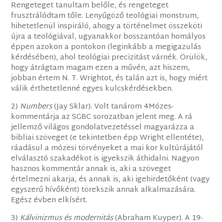
Rengeteget tanultam belőle, és rengeteget
frusztrálódtam tőle. Lenyűgöző teológiai monstrum,
hihetetlenül inspiráló, ahogy a történelmet összeköti
újra a teológiával, ugyanakkor bosszantóan homályos
éppen azokon a pontokon (leginkább a megigazulás
kérdésében), ahol teológiai precizitást várnék. Örülök,
hogy átrágtam magam ezen a művén, azt hiszem,
jobban értem N. T. Wrightot, és talán azt is, hogy miért
válik érthetetlenné egyes kulcskérdésekben.
2)
Numbers
(Jay Sklar). Volt tanárom 4Mózes-
kommentárja az SGBC sorozatban jelent meg. A rá
jellemző világos gondolatvezetéssel magyarázza a
bibliai szöveget (e tekintetben épp Wright ellentéte),
ráadásul a mózesi törvényeket a mai kor kultúrájától
elválasztó szakadékot is igyekszik áthidalni. Nagyon
hasznos kommentár annak is, aki a szöveget
értelmezni akarja, és annak is, aki igehirdetőként (vagy
egyszerű hívőként) törekszik annak alkalmazására.
Egész évben elkísért.
3)
Kálvinizmus és modernitás
(Abraham Kuyper). A 19-