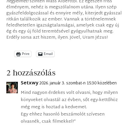
hegyeimet!
szintén Wass Alberttől. Ez egészen friss
élményem, nehéz is megszólalnom utána. Ilyen szép
gyászfeldolgozással és ennyire mély, kiterjedt gyásszal
ritkán találkozik az ember. Vannak a történelemnek
feledhetetlen igazságtalanságai, amelyek csak egy új
ég és egy új föld teremtésével gyógyulhatnak meg.
Erdély sorsa azt hiszem, ilyen. Jövel, Uram Jézus!
Print
Email
2 hozzászólás
Setxwy
2026. január 3. szombat-n 15:30 közelében
Mind nagyon érdekes volt olvasni, hogy milyen
könyveket olvastál az évben, sőt egy-kettőhöz
még meg is hoztad a kedvemet.
Egy ehhez hasonló beszámolót szívesen
olvasnék, csak filmekkel!”