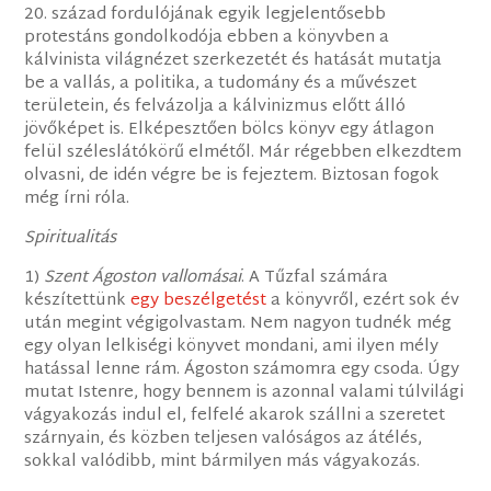
20. század fordulójának egyik legjelentősebb
protestáns gondolkodója ebben a könyvben a
kálvinista világnézet szerkezetét és hatását mutatja
be a vallás, a politika, a tudomány és a művészet
területein, és felvázolja a kálvinizmus előtt álló
jövőképet is. Elképesztően bölcs könyv egy átlagon
felül széleslátókörű elmétől. Már régebben elkezdtem
olvasni, de idén végre be is fejeztem. Biztosan fogok
még írni róla.
Spiritualitás
1)
Szent Ágoston vallomásai
. A Tűzfal számára
készítettünk
egy beszélgetést
a könyvről, ezért sok év
után megint végigolvastam. Nem nagyon tudnék még
egy olyan lelkiségi könyvet mondani, ami ilyen mély
hatással lenne rám. Ágoston számomra egy csoda. Úgy
mutat Istenre, hogy bennem is azonnal valami túlvilági
vágyakozás indul el, felfelé akarok szállni a szeretet
szárnyain, és közben teljesen valóságos az átélés,
sokkal valódibb, mint bármilyen más vágyakozás.