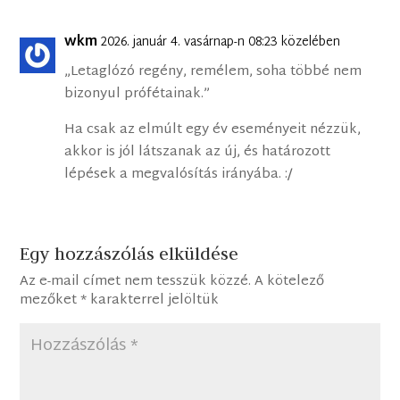
wkm
2026. január 4. vasárnap-n 08:23 közelében
„Letaglózó regény, remélem, soha többé nem
bizonyul prófétainak.”
Ha csak az elmúlt egy év eseményeit nézzük,
akkor is jól látszanak az új, és határozott
lépések a megvalósítás irányába. :/
Egy hozzászólás elküldése
Az e-mail címet nem tesszük közzé.
A kötelező
mezőket
*
karakterrel jelöltük