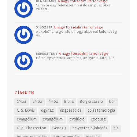
BENCHMARK
A nagy forradalmi terror vége
"amikor egy felekezet hivatalosan püspökké
választ…
X. JÓZSEF
A nagy forradalmi terror vége
A „költő” arra gondolt, hogy alapvető különbség
va…
KERESZTÉNY
A nagy forradalmi terror vége
Péter, egyetértek. Amit írsz, az igaz, a katolikus…
CÍMKÉK
1Móz
2Móz
4Móz
Biblia
Bolyki László
bűn
C. S. Lewis
egyház
engesztelés
episztemológia
evangélium
evangéliumi
evolúció
exodusz
G. K. Chesterton
Genezis
helyettes bűnhődés
hit