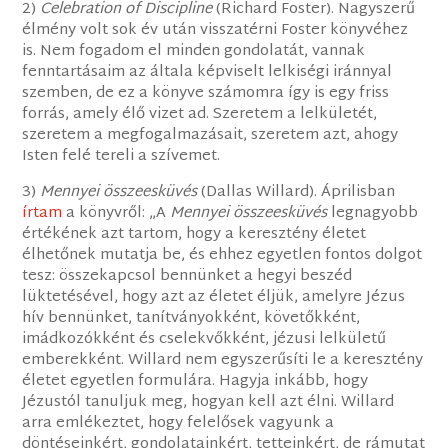
2)
Celebration of Discipline
(Richard Foster). Nagyszerű
élmény volt sok év után visszatérni Foster könyvéhez
is. Nem fogadom el minden gondolatát, vannak
fenntartásaim az általa képviselt lelkiségi iránnyal
szemben, de ez a könyve számomra így is egy friss
forrás, amely élő vizet ad. Szeretem a lelkületét,
szeretem a megfogalmazásait, szeretem azt, ahogy
Isten felé tereli a szívemet.
3)
Mennyei összeesküvés
(Dallas Willard). Áprilisban
írtam
a könyvről: „A
Mennyei összeesküvés
legnagyobb
értékének azt tartom, hogy a keresztény életet
élhetőnek mutatja be, és ehhez egyetlen fontos dolgot
tesz: összekapcsol bennünket a hegyi beszéd
lüktetésével, hogy azt az életet éljük, amelyre Jézus
hív bennünket, tanítványokként, követőkként,
imádkozókként és cselekvőkként, jézusi lelkületű
emberekként. Willard nem egyszerűsíti le a keresztény
életet egyetlen formulára. Hagyja inkább, hogy
Jézustól tanuljuk meg, hogyan kell azt élni. Willard
arra emlékeztet, hogy felelősek vagyunk a
döntéseinkért, gondolatainkért, tetteinkért, de rámutat