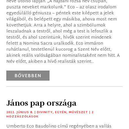
neve utolsó lapján. „A hajdani rózsa név csupán,
puszta neveket markolunk." Eco – az olasz irodalom
egyedülálló géniusza – péntek este kilépett a jelek
világából, és belépett egy másikba, ahova most nem
követhetjük. Arra a helyre, ahol a szimbólumok
leszaladnak a testről, ahol még a test is lefoszlik a
testről, és ahol szerintünk, hívők szerint mindenek
felett a Nomina Sacra uralkodik. Eco immáron
ruhátlanul, testetlenül kucorog a Szent Név előtt,
akinek reális valóságában nominalistaként nem hitt. A
Név előtt, akiben a hívő realisták szerint...
BŐVEBBEN
János pap országa
2011. JÚNIUS 8.
|
DIVINITY
,
EGYÉN
,
MŰVÉSZET
| 2
HOZZÁSZÓLÁSOK
Umberto Eco Baudolino című regényében a vallás