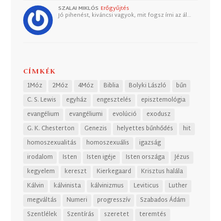
SZALAI MIKLÓS
Erőgyűjtés
Jó pihenést, kiváncsi vagyok, mit fogsz írni az ál…
CÍMKÉK
1Móz
2Móz
4Móz
Biblia
Bolyki László
bűn
C. S. Lewis
egyház
engesztelés
episztemológia
evangélium
evangéliumi
evolúció
exodusz
G. K. Chesterton
Genezis
helyettes bűnhődés
hit
homoszexualitás
homoszexuális
igazság
irodalom
Isten
Isten igéje
Isten országa
Jézus
kegyelem
kereszt
Kierkegaard
Krisztus halála
Kálvin
kálvinista
kálvinizmus
Leviticus
Luther
megváltás
Numeri
progresszív
Szabados Ádám
Szentlélek
Szentírás
szeretet
teremtés