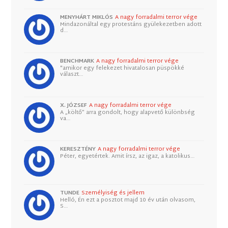
MENYHÁRT MIKLÓS
A nagy forradalmi terror vége
Mindazonáltal egy protestáns gyülekezetben adott
d…
BENCHMARK
A nagy forradalmi terror vége
"amikor egy felekezet hivatalosan püspökké
választ…
X. JÓZSEF
A nagy forradalmi terror vége
A „költő” arra gondolt, hogy alapvető különbség
va…
KERESZTÉNY
A nagy forradalmi terror vége
Péter, egyetértek. Amit írsz, az igaz, a katolikus…
TUNDE
Személyiség és jellem
Helló, Én ezt a posztot majd 10 év után olvasom,
S…