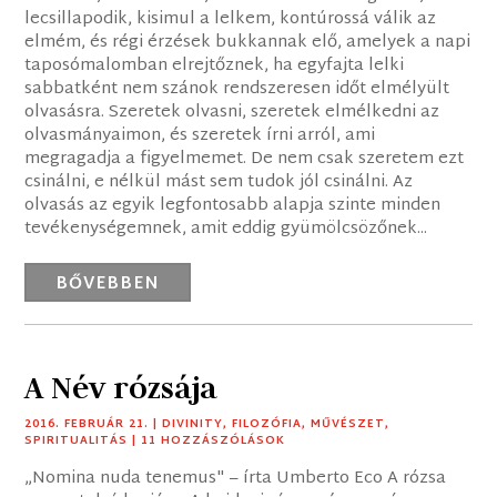
lecsillapodik, kisimul a lelkem, kontúrossá válik az
elmém, és régi érzések bukkannak elő, amelyek a napi
taposómalomban elrejtőznek, ha egyfajta lelki
sabbatként nem szánok rendszeresen időt elmélyült
olvasásra. Szeretek olvasni, szeretek elmélkedni az
olvasmányaimon, és szeretek írni arról, ami
megragadja a figyelmemet. De nem csak szeretem ezt
csinálni, e nélkül mást sem tudok jól csinálni. Az
olvasás az egyik legfontosabb alapja szinte minden
tevékenységemnek, amit eddig gyümölcsözőnek...
BŐVEBBEN
A Név rózsája
2016. FEBRUÁR 21.
|
DIVINITY
,
FILOZÓFIA
,
MŰVÉSZET
,
SPIRITUALITÁS
| 11 HOZZÁSZÓLÁSOK
„Nomina nuda tenemus" – írta Umberto Eco A rózsa