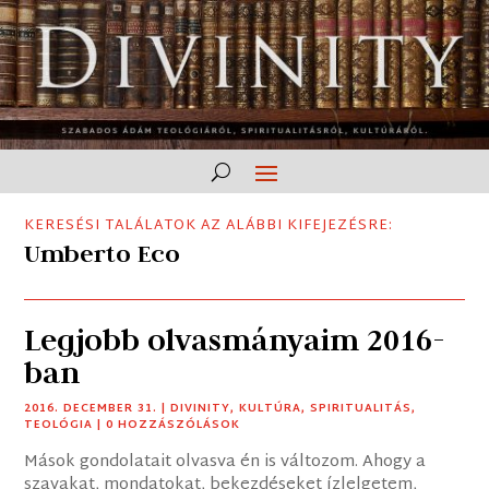
KERESÉSI TALÁLATOK AZ ALÁBBI KIFEJEZÉSRE:
Umberto Eco
Legjobb olvasmányaim 2016-
ban
2016. DECEMBER 31.
|
DIVINITY
,
KULTÚRA
,
SPIRITUALITÁS
,
TEOLÓGIA
| 0 HOZZÁSZÓLÁSOK
Mások gondolatait olvasva én is változom. Ahogy a
szavakat, mondatokat, bekezdéseket ízlelgetem,