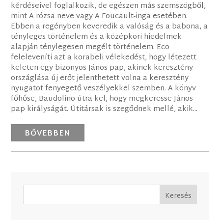
kérdéseivel foglalkozik, de egészen más szemszögből,
mint A rózsa neve vagy A Foucault-inga esetében.
Ebben a regényben keveredik a valóság és a babona, a
tényleges történelem és a középkori hiedelmek
alapján ténylegesen megélt történelem. Eco
feleleveníti azt a korabeli vélekedést, hogy létezett
keleten egy bizonyos János pap, akinek keresztény
országlása új erőt jelenthetett volna a keresztény
nyugatot fenyegető veszélyekkel szemben. A könyv
főhőse, Baudolino útra kel, hogy megkeresse János
pap királyságát. Útitársak is szegődnek mellé, akik...
BŐVEBBEN