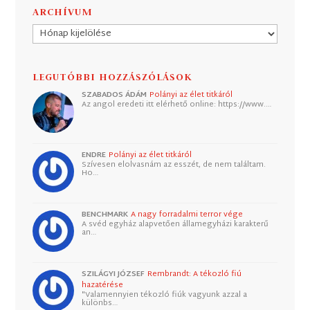
ARCHÍVUM
Archívum
LEGUTÓBBI HOZZÁSZÓLÁSOK
SZABADOS ÁDÁM
Polányi az élet titkáról
Az angol eredeti itt elérhető online: https://www.…
ENDRE
Polányi az élet titkáról
Szívesen elolvasnám az esszét, de nem találtam.
Ho…
BENCHMARK
A nagy forradalmi terror vége
A svéd egyház alapvetően államegyházi karakterű
an…
SZILÁGYI JÓZSEF
Rembrandt: A tékozló fiú
hazatérése
"Valamennyien tékozló fiúk vagyunk azzal a
különbs…