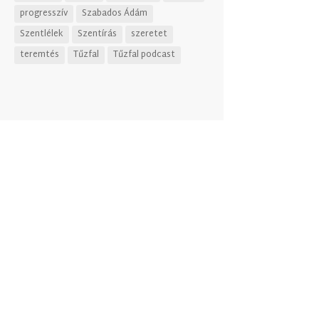
progresszív
Szabados Ádám
Szentlélek
Szentírás
szeretet
teremtés
Tűzfal
Tűzfal podcast