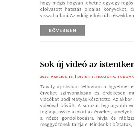
hogy mégis hogyan lehetne egy-egy fogós 
elolvasott hatszáz oldalas könyveket, 
visszahallani. Az eddig elkészült részekben
BŐVEBBEN
Sok új videó az istentk
2019. MÁRCIUS 18.
|
DIVINITY
,
FILOZÓFIA
,
TUDOMÁ
Tavaly áprilisban felhívtam a figyelmet e
érveket színvonalasan és érdekesen mu
videókat Bódi Mátyás készítette. Az akkor
videóval bővült. A sorozat legnagyobb er
foglalja össze azokat az érveket, amelyek I
a nézőt gondolkodásra hívja és rábíz
meggyőzőnek tartja-e. Mindenkit bíztatok, 