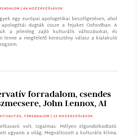
RSADALOM
| 64 HOZZÁSZÓLÁSOK
gyek egy európai apologetikai beszélgetésen, ahol
 apologétái dugták össze a fejüket Oxfordban. A
ük a jelenleg zajló kulturális változásokat, és
i lenne a megfelelő keresztény válasz a kialakuló
szegzem.
ervatív forradalom, csendes
szmecsere, John Lennox, AI
RITUALITÁS
,
TÁRSADALOM
| 23 HOZZÁSZÓLÁSOK
elkavaró volt. Izgalmas. Mélyen elgondolkodtató.
tt ugyanis a világ. Megváltozott a kulturális klíma.