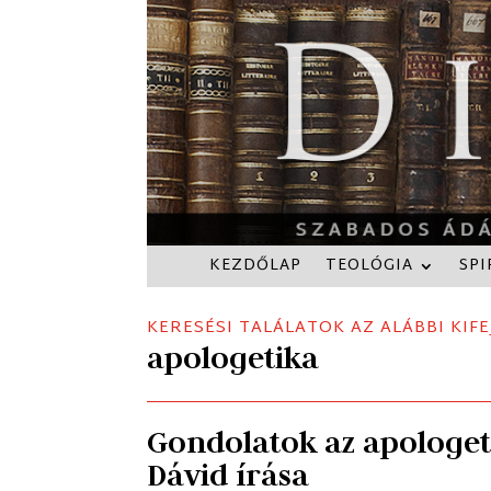
KEZDŐLAP
TEOLÓGIA
SPI
KERESÉSI TALÁLATOK AZ ALÁBBI KIFE
apologetika
Gondolatok az apologet
Dávid írása