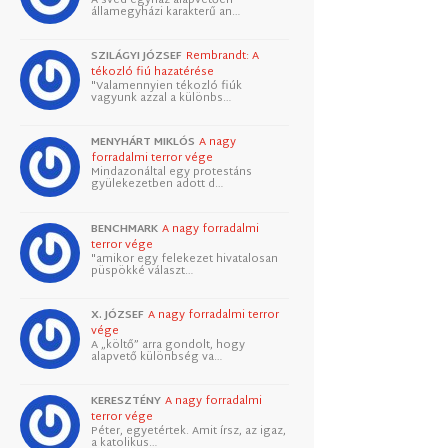
államegyházi karakterű an…
SZILÁGYI JÓZSEF
Rembrandt: A
tékozló fiú hazatérése
"Valamennyien tékozló fiúk
vagyunk azzal a különbs…
MENYHÁRT MIKLÓS
A nagy
forradalmi terror vége
Mindazonáltal egy protestáns
gyülekezetben adott d…
BENCHMARK
A nagy forradalmi
terror vége
"amikor egy felekezet hivatalosan
püspökké választ…
X. JÓZSEF
A nagy forradalmi terror
vége
A „költő” arra gondolt, hogy
alapvető különbség va…
KERESZTÉNY
A nagy forradalmi
terror vége
Péter, egyetértek. Amit írsz, az igaz,
a katolikus…