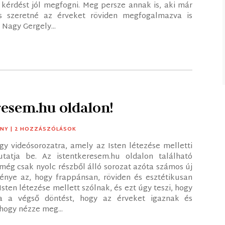
kérdést jól megfogni. Meg persze annak is, aki már
és szeretné az érveket röviden megfogalmazva is
 Nagy Gergely...
eresem.hu oldalon!
NY
| 2 HOZZÁSZÓLÁSOK
gy videósorozatra, amely az Isten létezése melletti
tatja be. Az istentkeresem.hu oldalon található
 még csak nyolc részből álló sorozat azóta számos új
énye az, hogy frappánsan, röviden és esztétikusan
sten létezése mellett szólnak, és ezt úgy teszi, hogy
za a végső döntést, hogy az érveket igaznak és
hogy nézze meg...