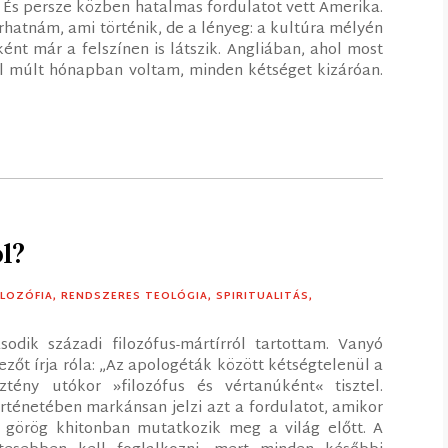
 És persze közben hatalmas fordulatot vett Amerika.
rhatnám, ami történik, de a lényeg: a kultúra mélyén
ént már a felszínen is látszik. Angliában, ahol most
ol múlt hónapban voltam, minden kétséget kizáróan.
l?
ILOZÓFIA
,
RENDSZERES TEOLÓGIA
,
SPIRITUALITÁS
,
ásodik századi filozófus-mártírról tartottam. Vanyó
zőt írja róla: „Az apologéták között kétségtelenül a
ztény utókor »filozófus és vértanúként« tisztel.
rténetében markánsan jelzi azt a fordulatot, amikor
s görög khitonban mutatkozik meg a világ előtt. A