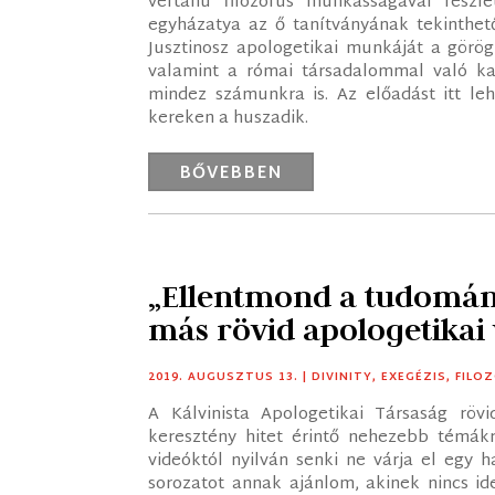
vértanú filozófus munkásságával részl
egyházatya az ő tanítványának tekinthető
Jusztinosz apologetikai munkáját a görög f
valamint a római társadalommal való k
mindez számunkra is. Az előadást itt leh
kereken a huszadik.
BŐVEBBEN
„Ellentmond a tudomány
más rövid apologetikai
2019. AUGUSZTUS 13.
|
DIVINITY
,
EXEGÉZIS
,
FILOZ
A Kálvinista Apologetikai Társaság rövi
keresztény hitet érintő nehezebb témákr
videóktól nyilván senki ne várja el egy ha
sorozatot annak ajánlom, akinek nincs ide