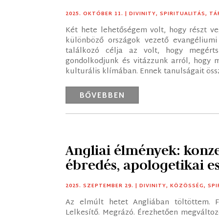
2025. OKTÓBER 11.
|
DIVINITY
,
SPIRITUALITÁS
,
TÁ
Két hete lehetőségem volt, hogy részt ve
különböző országok vezető evangéliumi
találkozó célja az volt, hogy megérts
gondolkodjunk és vitázzunk arról, hogy m
kulturális klímában. Ennek tanulságait ös
BŐVEBBEN
Angliai élmények: konz
ébredés, apologetikai e
2025. SZEPTEMBER 29.
|
DIVINITY
,
KÖZÖSSÉG
,
SPI
Az elmúlt hetet Angliában töltöttem. F
Lelkesítő. Megrázó. Érezhetően megváltozo