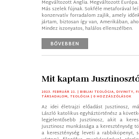
Megváltozott Anglia. Megváltozott Európa.
Más szelek fújnak. Sokféle metaforával leí
konzervatív forradalom zajlik, amely időnk
jártam, biztosan így van, Amerikában, ah
Mindez iszonyatos, halálos ellenszélben.
BŐVEBBEN
Mit kaptam Jusztinosztó
2023. FEBRUÁR 21.
|
BIBLIAI TEOLÓGIA
,
DIVINITY
,
F
TÁRSADALOM
,
TEOLÓGIA
| 0 HOZZÁSZÓLÁSOK
Az idei életrajzi előadást Jusztinosz, m
László katolikus egyháztörténész a követke
legjelentősebb Jusztinosz, akit a keres
Jusztinosz munkássága a kereszténység tö
a kereszténység leveti a rabbiköpenyt, 