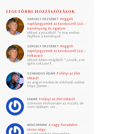
LEGUTÓBBI HOZZÁSZÓLÁSOK
GERGELY ERZSÉBET
Reggeli
naplójegyzetek az Exoduszról (22) –
Keménység és irgalom
Idézet a posztból: "A mai ember
fejében a keménysé…
GERGELY ERZSÉBET
Reggeli
naplójegyzetek az Exoduszról (21) –
Felkavaró
Idézet Ádám imájából: "„Urunk, a te
igéd sokszor f…
SZABADOS ÁDÁM
Polányi az élet
titkáról
Az angol eredeti itt elérhető online:
https://www.…
ENDRE
Polányi az élet titkáról
Szívesen elolvasnám az esszét, de
nem találtam. Ho…
BENCHMARK
A nagy forradalmi
terror vége
A svéd egyház alapvetően