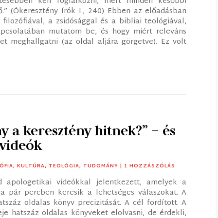
etesebben kell foglalkozni, mert minden későbbi
.” (Ókeresztény írók I., 240) Ebben az előadásban
ilozófiával, a zsidósággal és a bibliai teológiával,
apcsolatában mutatom be, és hogy miért releváns
et meghallgatni (az oldal aljára görgetve). Ez volt
 a keresztény hitnek?” – és
 videók
ÓFIA
,
KULTÚRA
,
TEOLÓGIA
,
TUDOMÁNY
| 1 HOZZÁSZÓLÁS
d apologetikai videókkal jelentkezett, amelyek a
a pár percben keresik a lehetséges válaszokat. A
tszáz oldalas könyv precizitását. A cél fordított. A
je hatszáz oldalas könyveket elolvasni, de érdekli,