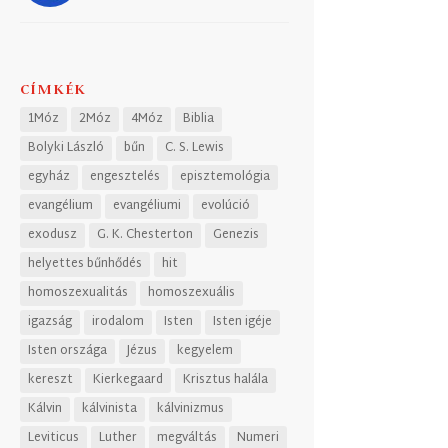
CÍMKÉK
1Móz
2Móz
4Móz
Biblia
Bolyki László
bűn
C. S. Lewis
egyház
engesztelés
episztemológia
evangélium
evangéliumi
evolúció
exodusz
G. K. Chesterton
Genezis
helyettes bűnhődés
hit
homoszexualitás
homoszexuális
igazság
irodalom
Isten
Isten igéje
Isten országa
Jézus
kegyelem
kereszt
Kierkegaard
Krisztus halála
Kálvin
kálvinista
kálvinizmus
Leviticus
Luther
megváltás
Numeri