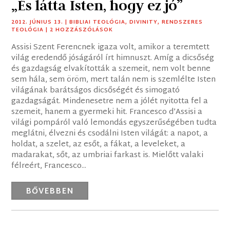
„És látta Isten, hogy ez jó”
2012. JÚNIUS 13.
|
BIBLIAI TEOLÓGIA
,
DIVINITY
,
RENDSZERES
TEOLÓGIA
| 2 HOZZÁSZÓLÁSOK
Assisi Szent Ferencnek igaza volt, amikor a teremtett
világ eredendő jóságáról írt himnuszt. Amíg a dicsőség
és gazdagság elvakították a szemeit, nem volt benne
sem hála, sem öröm, mert talán nem is szemlélte Isten
világának barátságos dicsőségét és simogató
gazdagságát. Mindenesetre nem a jólét nyitotta fel a
szemeit, hanem a gyermeki hit. Francesco d’Assisi a
világi pompáról való lemondás egyszerűségében tudta
meglátni, élvezni és csodálni Isten világát: a napot, a
holdat, a szelet, az esőt, a fákat, a leveleket, a
madarakat, sőt, az umbriai farkast is. Mielőtt valaki
félreért, Francesco...
BŐVEBBEN