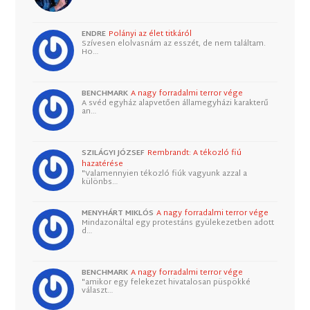
ENDRE
Polányi az élet titkáról
Szívesen elolvasnám az esszét, de nem találtam.
Ho…
BENCHMARK
A nagy forradalmi terror vége
A svéd egyház alapvetően államegyházi karakterű
an…
SZILÁGYI JÓZSEF
Rembrandt: A tékozló fiú
hazatérése
"Valamennyien tékozló fiúk vagyunk azzal a
különbs…
MENYHÁRT MIKLÓS
A nagy forradalmi terror vége
Mindazonáltal egy protestáns gyülekezetben adott
d…
BENCHMARK
A nagy forradalmi terror vége
"amikor egy felekezet hivatalosan püspökké
választ…