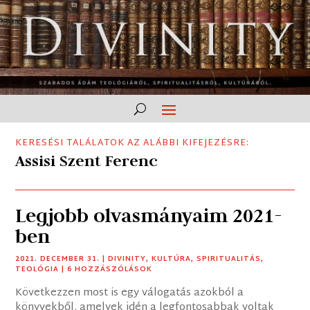
KERESÉSI TALÁLATOK AZ ALÁBBI KIFEJEZÉSRE:
Assisi Szent Ferenc
Legjobb olvasmányaim 2021-
ben
2021. DECEMBER 31.
|
DIVINITY
,
KULTÚRA
,
SPIRITUALITÁS
,
TEOLÓGIA
| 6 HOZZÁSZÓLÁSOK
Következzen most is egy válogatás azokból a
könyvekből, amelyek idén a legfontosabbak voltak