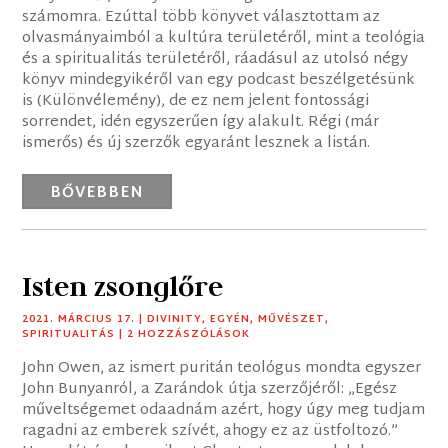
számomra. Ezúttal több könyvet választottam az
olvasmányaimból a kultúra területéről, mint a teológia
és a spiritualitás területéről, ráadásul az utolsó négy
könyv mindegyikéről van egy podcast beszélgetésünk
is (Különvélemény), de ez nem jelent fontossági
sorrendet, idén egyszerűen így alakult. Régi (már
ismerős) és új szerzők egyaránt lesznek a listán.
BŐVEBBEN
Isten zsonglőre
2021. MÁRCIUS 17.
|
DIVINITY
,
EGYÉN
,
MŰVÉSZET
,
SPIRITUALITÁS
| 2 HOZZÁSZÓLÁSOK
John Owen, az ismert puritán teológus mondta egyszer
John Bunyanról, a Zarándok útja szerzőjéről: „Egész
műveltségemet odaadnám azért, hogy úgy meg tudjam
ragadni az emberek szívét, ahogy ez az üstfoltozó.”