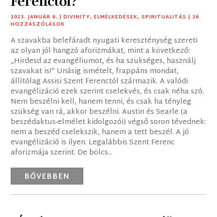
Ferenctől?
2013. JANUÁR 6.
|
DIVINITY
,
ELMÉLKEDÉSEK
,
SPIRITUALITÁS
| 26
HOZZÁSZÓLÁSOK
A szavakba belefáradt nyugati kereszténység szereti
az olyan jól hangzó aforizmákat, mint a következő:
„Hirdesd az evangéliumot, és ha szükséges, használj
szavakat is!” Unásig ismételt, frappáns mondat,
állítólag Assisi Szent Ferenctól származik. A valódi
evangélizáció ezek szerint cselekvés, és csak néha szó.
Nem beszélni kell, hanem tenni, és csak ha tényleg
szükség van rá, akkor beszélni. Austin és Searle (a
beszédaktus-elmélet kidolgozói) végső soron tévednek:
nem a beszéd cselekszik, hanem a tett beszél. A jó
evangélizáció is ilyen. Legalábbis Szent Ferenc
aforizmája szerint. De bölcs...
BŐVEBBEN