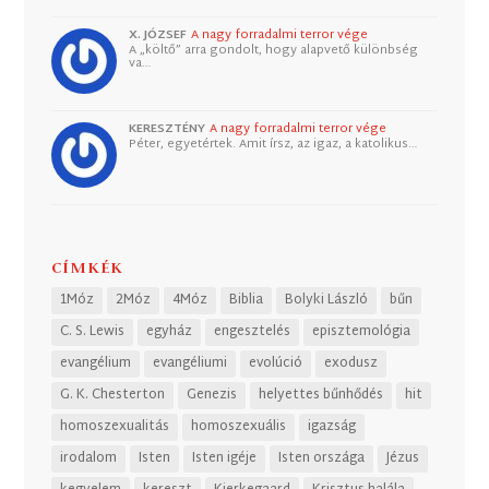
X. JÓZSEF
A nagy forradalmi terror vége
A „költő” arra gondolt, hogy alapvető különbség
va…
KERESZTÉNY
A nagy forradalmi terror vége
Péter, egyetértek. Amit írsz, az igaz, a katolikus…
CÍMKÉK
1Móz
2Móz
4Móz
Biblia
Bolyki László
bűn
C. S. Lewis
egyház
engesztelés
episztemológia
evangélium
evangéliumi
evolúció
exodusz
G. K. Chesterton
Genezis
helyettes bűnhődés
hit
homoszexualitás
homoszexuális
igazság
irodalom
Isten
Isten igéje
Isten országa
Jézus