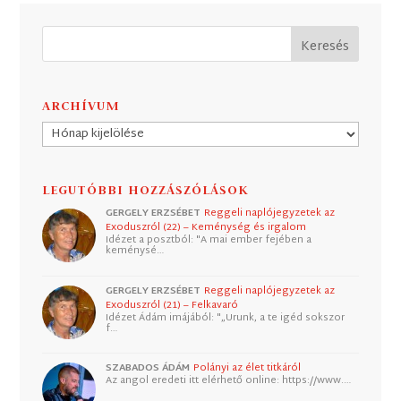
ARCHÍVUM
Archívum
LEGUTÓBBI HOZZÁSZÓLÁSOK
GERGELY ERZSÉBET
Reggeli naplójegyzetek az
Exoduszról (22) – Keménység és irgalom
Idézet a posztból: "A mai ember fejében a
keménysé…
GERGELY ERZSÉBET
Reggeli naplójegyzetek az
Exoduszról (21) – Felkavaró
Idézet Ádám imájából: "„Urunk, a te igéd sokszor
f…
SZABADOS ÁDÁM
Polányi az élet titkáról
Az angol eredeti itt elérhető online: https://www.…