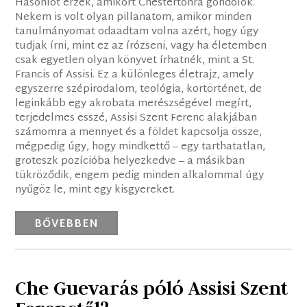
Hasonlót érzek, amikort Chestertonra gondolok.
Nekem is volt olyan pillanatom, amikor minden
tanulmányomat odaadtam volna azért, hogy úgy
tudjak írni, mint ez az írózseni, vagy ha életemben
csak egyetlen olyan könyvet írhatnék, mint a St.
Francis of Assisi. Ez a különleges életrajz, amely
egyszerre szépirodalom, teológia, kortörténet, de
leginkább egy akrobata merészségével megírt,
terjedelmes esszé, Assisi Szent Ferenc alakjában
számomra a mennyet és a földet kapcsolja össze,
mégpedig úgy, hogy mindkettő – egy tarthatatlan,
groteszk pozícióba helyezkedve – a másikban
tükröződik, engem pedig minden alkalommal úgy
nyűgöz le, mint egy kisgyereket.
BŐVEBBEN
Che Guevarás póló Assisi Szent