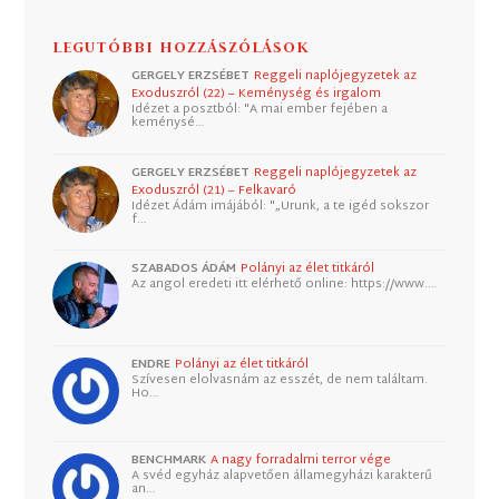
LEGUTÓBBI HOZZÁSZÓLÁSOK
GERGELY ERZSÉBET
Reggeli naplójegyzetek az
Exoduszról (22) – Keménység és irgalom
Idézet a posztból: "A mai ember fejében a
keménysé…
GERGELY ERZSÉBET
Reggeli naplójegyzetek az
Exoduszról (21) – Felkavaró
Idézet Ádám imájából: "„Urunk, a te igéd sokszor
f…
SZABADOS ÁDÁM
Polányi az élet titkáról
Az angol eredeti itt elérhető online: https://www.…
ENDRE
Polányi az élet titkáról
Szívesen elolvasnám az esszét, de nem találtam.
Ho…
BENCHMARK
A nagy forradalmi terror vége
A svéd egyház alapvetően államegyházi karakterű
an…