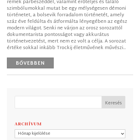
remek párbeszéddel, valamint erőteljes és találó
szimbólumokkal mutat be egy mélységesen démoni
történetet, a bolsevik forradalom történetét, amely
száz éve feldúlta és átformálta lényegében az egész
modern világot. Senki ne várjon az orosz sorozattól
dokumentarista pontosságot vagy akkurátus
történetvezetést, mert nem ez volt a célja. A sorozat
értéke sokkal inkább Trockij életművének művészi...
BŐVEBBEN
ARCHÍVUM
Archívum