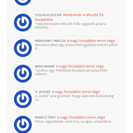
SZILÁGYI JÓZSEF
Rembrandt: A tékozló fiú
hazatérése
"Valamennyien tékozló fiúk vagyunk azzal a
különbs…
MENYHÁRT MIKLÓS
A nagy forradalmi terror vége
Mindazonáltal egy protestáns gyülekezetben adott
d…
BENCHMARK
A nagy forradalmi terror vége
"amikor egy felekezet hivatalosan püspökké
választ…
X. JÓZSEF
A nagy forradalmi terror vége
A „költő” arra gondolt, hogy alapvető különbség
va…
KERESZTÉNY
A nagy forradalmi terror vége
Péter, egyetértek. Amit írsz, az igaz, a katolikus…