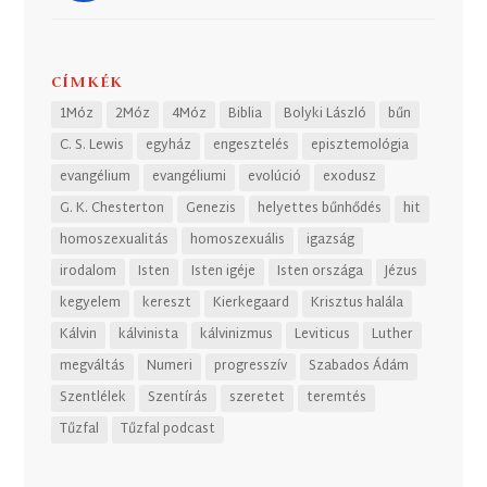
CÍMKÉK
1Móz
2Móz
4Móz
Biblia
Bolyki László
bűn
C. S. Lewis
egyház
engesztelés
episztemológia
evangélium
evangéliumi
evolúció
exodusz
G. K. Chesterton
Genezis
helyettes bűnhődés
hit
homoszexualitás
homoszexuális
igazság
irodalom
Isten
Isten igéje
Isten országa
Jézus
kegyelem
kereszt
Kierkegaard
Krisztus halála
Kálvin
kálvinista
kálvinizmus
Leviticus
Luther
megváltás
Numeri
progresszív
Szabados Ádám
Szentlélek
Szentírás
szeretet
teremtés
Tűzfal
Tűzfal podcast