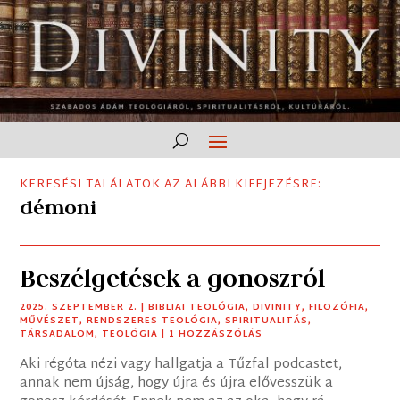
KERESÉSI TALÁLATOK AZ ALÁBBI KIFEJEZÉSRE:
démoni
Beszélgetések a gonoszról
2025. SZEPTEMBER 2.
|
BIBLIAI TEOLÓGIA
,
DIVINITY
,
FILOZÓFIA
,
MŰVÉSZET
,
RENDSZERES TEOLÓGIA
,
SPIRITUALITÁS
,
TÁRSADALOM
,
TEOLÓGIA
| 1 HOZZÁSZÓLÁS
Aki régóta nézi vagy hallgatja a Tűzfal podcastet,
annak nem újság, hogy újra és újra elővesszük a