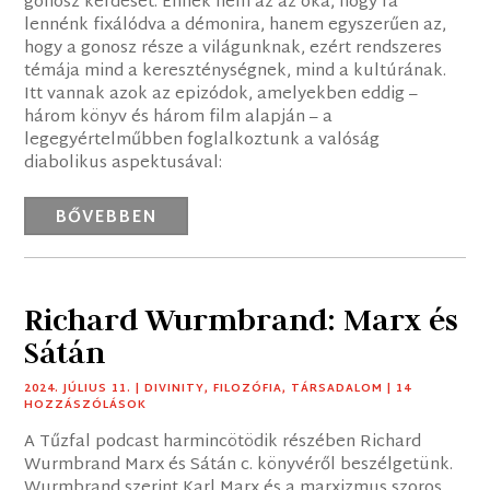
gonosz kérdését. Ennek nem az az oka, hogy rá
lennénk fixálódva a démonira, hanem egyszerűen az,
hogy a gonosz része a világunknak, ezért rendszeres
témája mind a kereszténységnek, mind a kultúrának.
Itt vannak azok az epizódok, amelyekben eddig –
három könyv és három film alapján – a
legegyértelműbben foglalkoztunk a valóság
diabolikus aspektusával:
BŐVEBBEN
Richard Wurmbrand: Marx és
Sátán
2024. JÚLIUS 11.
|
DIVINITY
,
FILOZÓFIA
,
TÁRSADALOM
| 14
HOZZÁSZÓLÁSOK
A Tűzfal podcast harmincötödik részében Richard
Wurmbrand Marx és Sátán c. könyvéről beszélgetünk.
Wurmbrand szerint Karl Marx és a marxizmus szoros