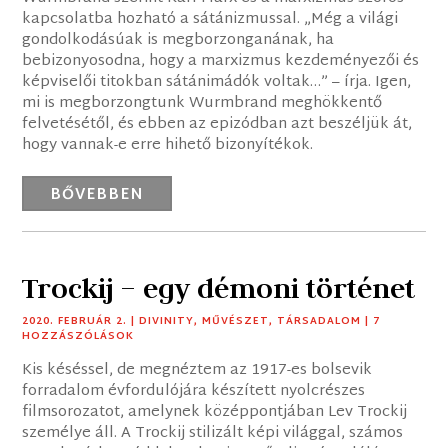
kapcsolatba hozható a sátánizmussal. „Még a világi
gondolkodásúak is megborzonganának, ha
bebizonyosodna, hogy a marxizmus kezdeményezői és
képviselői titokban sátánimádók voltak…” – írja. Igen,
mi is megborzongtunk Wurmbrand meghökkentő
felvetésétől, és ebben az epizódban azt beszéljük át,
hogy vannak-e erre hihető bizonyítékok.
BŐVEBBEN
Trockij – egy démoni történet
2020. FEBRUÁR 2.
|
DIVINITY
,
MŰVÉSZET
,
TÁRSADALOM
| 7
HOZZÁSZÓLÁSOK
Kis késéssel, de megnéztem az 1917-es bolsevik
forradalom évfordulójára készített nyolcrészes
filmsorozatot, amelynek középpontjában Lev Trockij
személye áll. A Trockij stilizált képi világgal, számos