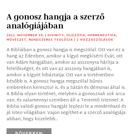
A gonosz hangja a szerző
analógiájában
2011. NOVEMBER 30.
|
DIVINITY
,
FILOZÓFIA
,
HERMENEUTIKA
,
MŰVÉSZET
,
RENDSZERES TEOLÓGIA
| 2 HOZZÁSZÓLÁSOK
A Bibliában a gonosz hangja is megszólal. Ott van ez a
hang az Édenben, amikor a kígyó megkísérti Évát, ott
van Ádám hangjában, amikor az asszonyra hárítja a
felelősséget, és ott van az asszony hangjában is,
amikor a kígyót hibáztatja. Ott van a történetben
később is. A gonosz hangja megszólal bűnös
embereken keresztül is, és a Sátán és démonai által is.
A Biblia olyan történet, melyben a gonosznak sok arca
van, és valamennyi szemben áll a Teremtő Istennel. A
Biblia valódi gonosz hangját leplezi le a mindenható és
jó Isten világában. Vajon segíthet-e a szerző analógiája
abban, hogy közelebb...