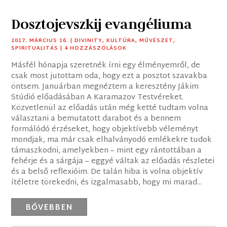
Dosztojevszkij evangéliuma
2017. MÁRCIUS 16.
|
DIVINITY
,
KULTÚRA
,
MŰVÉSZET
,
SPIRITUALITÁS
| 4 HOZZÁSZÓLÁSOK
Másfél hónapja szeretnék írni egy élményemről, de
csak most jutottam oda, hogy ezt a posztot szavakba
öntsem. Januárban megnéztem a keresztény Jákim
Stúdió előadásában A Karamazov Testvéreket.
Közvetlenül az előadás után még ketté tudtam volna
választani a bemutatott darabot és a bennem
formálódó érzéseket, hogy objektívebb véleményt
mondjak, ma már csak elhalványodó emlékekre tudok
támaszkodni, amelyekben – mint egy rántottában a
fehérje és a sárgája – eggyé váltak az előadás részletei
és a belső reflexióim. De talán hiba is volna objektív
ítéletre törekedni, és izgalmasabb, hogy mi marad...
BŐVEBBEN