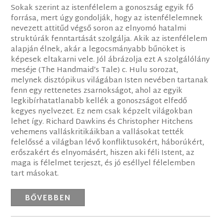
Sokak szerint az istenfélelem a gonoszság egyik fő
forrása, mert úgy gondolják, hogy az istenfélelemnek
nevezett attitűd végső soron az elnyomó hatalmi
struktúrák fenntartását szolgálja. Akik az istenfélelem
alapján élnek, akár a legocsmányabb bűnöket is
képesek eltakarni vele. Jól ábrázolja ezt A szolgálólány
meséje (The Handmaid’s Tale) c. Hulu sorozat,
melynek disztópikus világában Isten nevében tartanak
fenn egy rettenetes zsarnokságot, ahol az egyik
legkibírhatatlanabb kellék a gonoszságot elfedő
kegyes nyelvezet. Ez nem csak képzelt világokban
lehet így. Richard Dawkins és Christopher Hitchens
vehemens valláskritikáikban a vallásokat tették
felelőssé a világban lévő konfliktusokért, háborúkért,
erőszakért és elnyomásért, hiszen aki féli Istent, az
maga is félelmet terjeszt, és jó eséllyel félelemben
tart másokat.
BŐVEBBEN