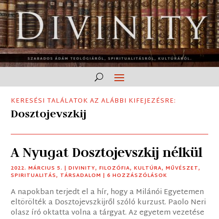
KERESÉSI TALÁLATOK AZ ALÁBBI KIFEJEZÉSRE:
Dosztojevszkij
A Nyugat Dosztojevszkij nélkül
2022. MÁRCIUS 5.
|
DIVINITY
,
FILOZÓFIA
,
KULTÚRA
,
MŰVÉSZET
,
SPIRITUALITÁS
,
TÁRSADALOM
| 6 HOZZÁSZÓLÁSOK
A napokban terjedt el a hír, hogy a Milánói Egyetemen
eltörölték a Dosztojevszkijről szóló kurzust. Paolo Neri
olasz író oktatta volna a tárgyat. Az egyetem vezetése