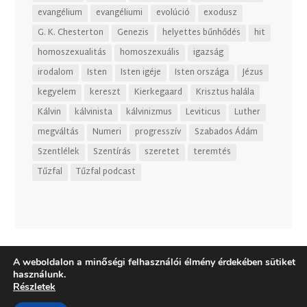
evangélium
evangéliumi
evolúció
exodusz
G. K. Chesterton
Genezis
helyettes bűnhődés
hit
homoszexualitás
homoszexuális
igazság
irodalom
Isten
Isten igéje
Isten országa
Jézus
kegyelem
kereszt
Kierkegaard
Krisztus halála
Kálvin
kálvinista
kálvinizmus
Leviticus
Luther
megváltás
Numeri
progresszív
Szabados Ádám
Szentlélek
Szentírás
szeretet
teremtés
Tűzfal
Tűzfal podcast
A weboldalon a minőségi felhasználói élmény érdekében sütiket
használunk.
Részletek