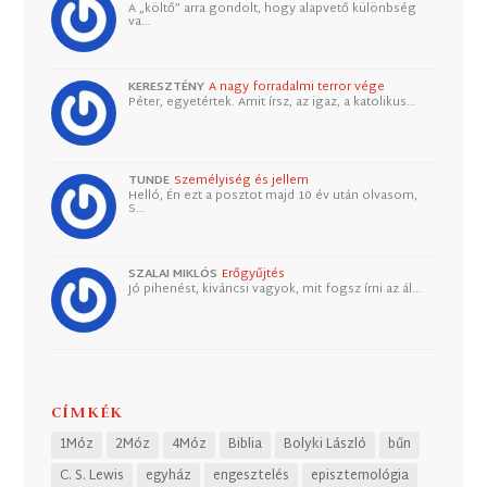
A „költő” arra gondolt, hogy alapvető különbség
va…
KERESZTÉNY
A nagy forradalmi terror vége
Péter, egyetértek. Amit írsz, az igaz, a katolikus…
TUNDE
Személyiség és jellem
Helló, Én ezt a posztot majd 10 év után olvasom,
S…
SZALAI MIKLÓS
Erőgyűjtés
Jó pihenést, kiváncsi vagyok, mit fogsz írni az ál…
CÍMKÉK
1Móz
2Móz
4Móz
Biblia
Bolyki László
bűn
C. S. Lewis
egyház
engesztelés
episztemológia