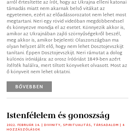
arról értesítette az írót, hogy az Ukrajna elleni katonai
támadás miatt nem akarnak belső vitákat az
egyetemen, ezért az előadássorozatot nem lehet most
megtartani. Neri egy rövid videóban megdöbbenéssel
és könnyezve mondja el az esetet. Könnyezik akkor is,
amikor az Ukrajnában zajló szörnyűségekről beszél,
meg akkor is, amikor bejelenti: Olaszországban ma
olyan helyzet állt elő, hogy nem lehet Dosztojevszkijt
tanítani. Éppen Dosztojevszkijt. Neri rámutat a dolog
különös iróniájára: az orosz íróóriást 1849-ben azért
ítélték halálra, mert tiltott könyveket olvasott. Most az
ő könyveit nem lehet oktatni.
BŐVEBBEN
Istenfélelem és gonoszság
2022. FEBRUÁR 14.
|
DIVINITY
,
SPIRITUALITÁS
,
TÁRSADALOM
| 4
HOZZÁSZÓLÁSOK