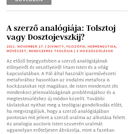
BŐVEBBEN
A szerző analógiája: Tolsztoj
vagy Dosztojevszkij?
2011. NOVEMBER 27.
|
DIVINITY
,
FILOZÓFIA
,
HERMENEUTIKA
,
MŰVÉSZET
,
RENDSZERES TEOLÓGIA
| 3 HOZZÁSZÓLÁSOK
Az előző bejegyzésben a szerző analógiájának
előnyeiről és veszélyeiről írtam Isten és a világ
kapcsolatában. A Pál által használt iparművészeti
metaforához hasonlóan az irodalmi metafora is
kockázatokat rejt magában, de Isten mindenütt (és
mindenkor) jelenvalóságának problémájához és a
megtestesüléshez új módon közelít. További
távlatokat nyithat meg a teológiai gondolkodás előtt,
ha megvizsgáljuk, hogy a szerző analógiájában
pontosan mit jelent a szerző uralma az alkotása felett.
Az analogia auctoris Isten szuverén uralmát
ugyanolyan erőteljesen ábrázolja, mint a fazekas-