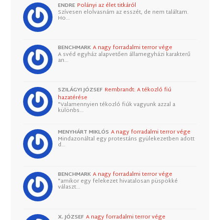
ENDRE
Polányi az élet titkáról
Szívesen elolvasnám az esszét, de nem találtam.
Ho…
BENCHMARK
A nagy forradalmi terror vége
A svéd egyház alapvetően államegyházi karakterű
an…
SZILÁGYI JÓZSEF
Rembrandt: A tékozló fiú
hazatérése
"Valamennyien tékozló fiúk vagyunk azzal a
különbs…
MENYHÁRT MIKLÓS
A nagy forradalmi terror vége
Mindazonáltal egy protestáns gyülekezetben adott
d…
BENCHMARK
A nagy forradalmi terror vége
"amikor egy felekezet hivatalosan püspökké
választ…
X. JÓZSEF
A nagy forradalmi terror vége