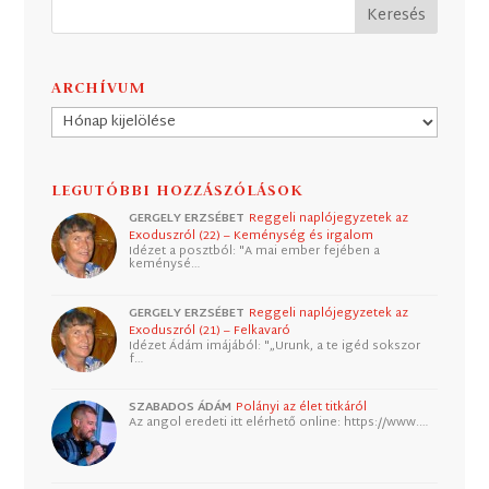
ARCHÍVUM
Archívum
LEGUTÓBBI HOZZÁSZÓLÁSOK
GERGELY ERZSÉBET
Reggeli naplójegyzetek az
Exoduszról (22) – Keménység és irgalom
Idézet a posztból: "A mai ember fejében a
keménysé…
GERGELY ERZSÉBET
Reggeli naplójegyzetek az
Exoduszról (21) – Felkavaró
Idézet Ádám imájából: "„Urunk, a te igéd sokszor
f…
SZABADOS ÁDÁM
Polányi az élet titkáról
Az angol eredeti itt elérhető online: https://www.…