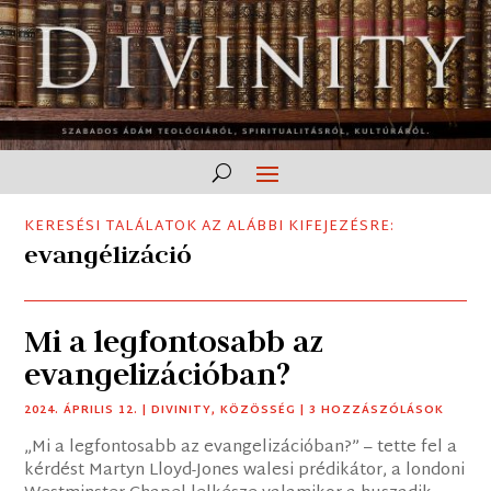
KERESÉSI TALÁLATOK AZ ALÁBBI KIFEJEZÉSRE:
evangélizáció
Mi a legfontosabb az
evangelizációban?
2024. ÁPRILIS 12.
|
DIVINITY
,
KÖZÖSSÉG
| 3 HOZZÁSZÓLÁSOK
„Mi a legfontosabb az evangelizációban?” – tette fel a
kérdést Martyn Lloyd-Jones walesi prédikátor, a londoni