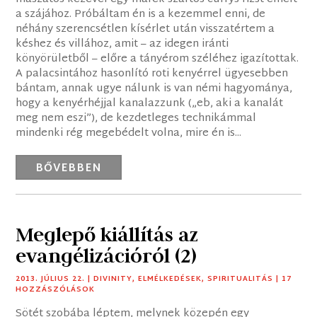
a szájához. Próbáltam én is a kezemmel enni, de
néhány szerencsétlen kísérlet után visszatértem a
késhez és villához, amit – az idegen iránti
könyörületből – előre a tányérom széléhez igazítottak.
A palacsintához hasonlító roti kenyérrel ügyesebben
bántam, annak ugye nálunk is van némi hagyománya,
hogy a kenyérhéjjal kanalazzunk („eb, aki a kanalát
meg nem eszi”), de kezdetleges technikámmal
mindenki rég megebédelt volna, mire én is...
BŐVEBBEN
Meglepő kiállítás az
evangélizációról (2)
2013. JÚLIUS 22.
|
DIVINITY
,
ELMÉLKEDÉSEK
,
SPIRITUALITÁS
| 17
HOZZÁSZÓLÁSOK
Sötét szobába léptem, melynek közepén egy