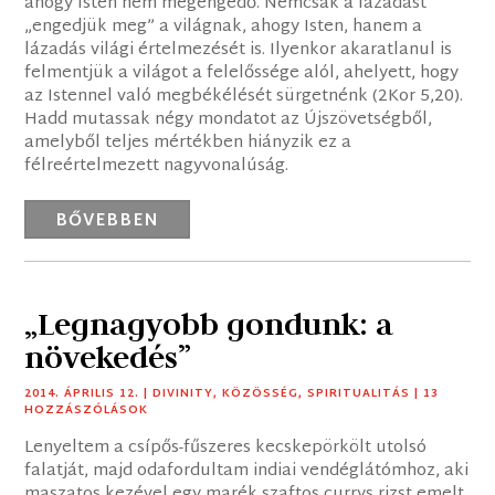
ahogy Isten nem megengedő. Nemcsak a lázadást
„engedjük meg” a világnak, ahogy Isten, hanem a
lázadás világi értelmezését is. Ilyenkor akaratlanul is
felmentjük a világot a felelőssége alól, ahelyett, hogy
az Istennel való megbékélését sürgetnénk (2Kor 5,20).
Hadd mutassak négy mondatot az Újszövetségből,
amelyből teljes mértékben hiányzik ez a
félreértelmezett nagyvonalúság.
BŐVEBBEN
„Legnagyobb gondunk: a
növekedés”
2014. ÁPRILIS 12.
|
DIVINITY
,
KÖZÖSSÉG
,
SPIRITUALITÁS
| 13
HOZZÁSZÓLÁSOK
Lenyeltem a csípős-fűszeres kecskepörkölt utolsó
falatját, majd odafordultam indiai vendéglátómhoz, aki
maszatos kezével egy marék szaftos currys rizst emelt