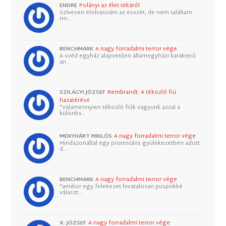
ENDRE
Polányi az élet titkáról
Szívesen elolvasnám az esszét, de nem találtam.
Ho…
BENCHMARK
A nagy forradalmi terror vége
A svéd egyház alapvetően államegyházi karakterű
an…
SZILÁGYI JÓZSEF
Rembrandt: A tékozló fiú
hazatérése
"Valamennyien tékozló fiúk vagyunk azzal a
különbs…
MENYHÁRT MIKLÓS
A nagy forradalmi terror vége
Mindazonáltal egy protestáns gyülekezetben adott
d…
BENCHMARK
A nagy forradalmi terror vége
"amikor egy felekezet hivatalosan püspökké
választ…
X. JÓZSEF
A nagy forradalmi terror vége