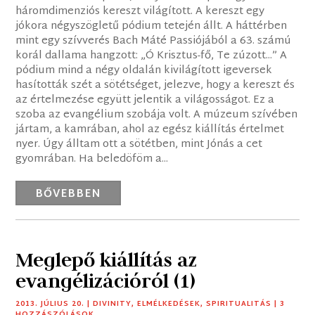
háromdimenziós kereszt világított. A kereszt egy
jókora négyszögletű pódium tetején állt. A háttérben
mint egy szívverés Bach Máté Passiójából a 63. számú
korál dallama hangzott: „Ó Krisztus-fő, Te zúzott...” A
pódium mind a négy oldalán kivilágított igeversek
hasították szét a sötétséget, jelezve, hogy a kereszt és
az értelmezése együtt jelentik a világosságot. Ez a
szoba az evangélium szobája volt. A múzeum szívében
jártam, a kamrában, ahol az egész kiállítás értelmet
nyer. Úgy álltam ott a sötétben, mint Jónás a cet
gyomrában. Ha beledöföm a...
BŐVEBBEN
Meglepő kiállítás az
evangélizációról (1)
2013. JÚLIUS 20.
|
DIVINITY
,
ELMÉLKEDÉSEK
,
SPIRITUALITÁS
| 3
HOZZÁSZÓLÁSOK