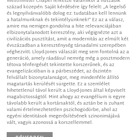
Westminster Chapel lelkésze valamikor a huszadik
század közepén. Saját kérdésére így felelt: „A legelső
és legnyilvánvalóbb dolog ez: tudatában kell lennünk
a hatalmunknak és tekintélyünknek!” Ez az a válasz,
amire ma nemigen gondolna a hite relevanciájában
elbizonytalanodott keresztény, aki végignézte azt a
civilizációs pusztítást, amit a modernitás az elmúlt két
évszázadban a kereszténység társadalmi szerepében
véghezvitt. Lloyd-Jones válaszát meg sem fontolná az a
generáció, amely ráadásul nemrég még a posztmodern
tétova ténfergését tekintette korszerűnek, és az
evangelizációban is a párbeszédet, az őszintén
felvállalt bizonytalanságot, meg mindenféle állító
magatartás kerülését sürgette. Ez a szemlélet
hihetetlenül távol került a Lloyd-Jones által képviselt
magabiztosságtól. Mint ahogy az evangélium is egyre
távolabb került a kortársaktól, és aztán be is zuhant
valami értelmezhetetlen pszichogödörbe, ahol az
egyéni identitások megerősítésének szinonimájává
vált, vagyis azonossá a korszellemmel.