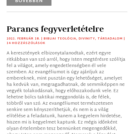
BŐVEBBEN
Parancs fegyverletételre
2021. FEBRUÁR 18.
|
BIBLIAI TEOLÓGIA
,
DIVINITY
,
TÁRSADALOM
|
14 HOZZÁSZÓLÁSOK
A keresztények elbizonytalanodtak, ezért egyre
ritkábban van szó arról, hogy Isten megtérésre szólítja
fel a világot, amely engedetlenségben él vele
szemben. Az evangéliumot is úgy ajánljuk az
embereknek, mint pusztán egy lehetőséget, amelyet
ha kedvük van, megragadhatnak, de semmiképpen ne
vegyék tolakodásnak, hogy előhozakodunk vele. Ez
lehetne bölcs taktikai meggondolás is, de félek,
többről van szó. Az evangéliumot természetesen
senkire sem kényszeríthetjük, és nem is a világ
elítélése a feladatunk, hanem a kegyelem hirdetése,
hiszen mi is kegyelmet kaptunk. Ez mégis időnként
olyan értelemben tesz bennünket megengedőkké,