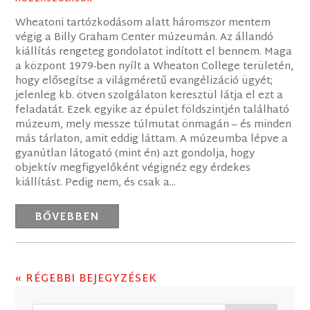
Wheatoni tartózkodásom alatt háromszor mentem
végig a Billy Graham Center múzeumán. Az állandó
kiállítás rengeteg gondolatot indított el bennem. Maga
a központ 1979-ben nyílt a Wheaton College területén,
hogy elősegítse a világméretű evangélizáció ügyét;
jelenleg kb. ötven szolgálaton keresztül látja el ezt a
feladatát. Ezek egyike az épület földszintjén található
múzeum, mely messze túlmutat önmagán – és minden
más tárlaton, amit eddig láttam. A múzeumba lépve a
gyanútlan látogató (mint én) azt gondolja, hogy
objektív megfigyelőként végignéz egy érdekes
kiállítást. Pedig nem, és csak a...
BŐVEBBEN
« RÉGEBBI BEJEGYZÉSEK