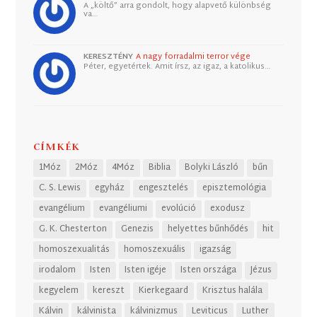
A „költő” arra gondolt, hogy alapvető különbség
va…
KERESZTÉNY
A nagy forradalmi terror vége
Péter, egyetértek. Amit írsz, az igaz, a katolikus…
CÍMKÉK
1Móz
2Móz
4Móz
Biblia
Bolyki László
bűn
C. S. Lewis
egyház
engesztelés
episztemológia
evangélium
evangéliumi
evolúció
exodusz
G. K. Chesterton
Genezis
helyettes bűnhődés
hit
homoszexualitás
homoszexuális
igazság
irodalom
Isten
Isten igéje
Isten országa
Jézus
kegyelem
kereszt
Kierkegaard
Krisztus halála
Kálvin
kálvinista
kálvinizmus
Leviticus
Luther