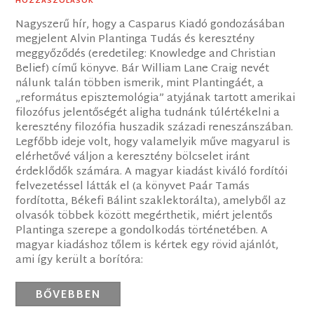
HOZZÁSZÓLÁSOK
Nagyszerű hír, hogy a Casparus Kiadó gondozásában
megjelent Alvin Plantinga Tudás és keresztény
meggyőződés (eredetileg: Knowledge and Christian
Belief) című könyve. Bár William Lane Craig nevét
nálunk talán többen ismerik, mint Plantingáét, a
„református episztemológia” atyjának tartott amerikai
filozófus jelentőségét aligha tudnánk túlértékelni a
keresztény filozófia huszadik századi reneszánszában.
Legfőbb ideje volt, hogy valamelyik műve magyarul is
elérhetővé váljon a keresztény bölcselet iránt
érdeklődők számára. A magyar kiadást kiváló fordítói
felvezetéssel látták el (a könyvet Paár Tamás
fordította, Békefi Bálint szaklektorálta), amelyből az
olvasók többek között megérthetik, miért jelentős
Plantinga szerepe a gondolkodás történetében. A
magyar kiadáshoz tőlem is kértek egy rövid ajánlót,
ami így került a borítóra:
BŐVEBBEN