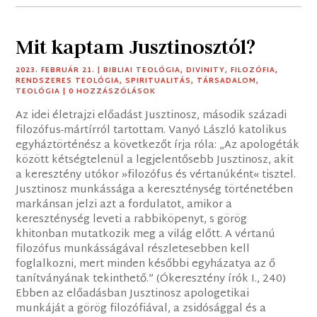
Mit kaptam Jusztinosztól?
2023. FEBRUÁR 21.
|
BIBLIAI TEOLÓGIA
,
DIVINITY
,
FILOZÓFIA
,
RENDSZERES TEOLÓGIA
,
SPIRITUALITÁS
,
TÁRSADALOM
,
TEOLÓGIA
| 0 HOZZÁSZÓLÁSOK
Az idei életrajzi előadást Jusztinosz, második századi
filozófus-mártírról tartottam. Vanyó László katolikus
egyháztörténész a következőt írja róla: „Az apologéták
között kétségtelenül a legjelentősebb Jusztinosz, akit
a keresztény utókor »filozófus és vértanúként« tisztel.
Jusztinosz munkássága a kereszténység történetében
markánsan jelzi azt a fordulatot, amikor a
kereszténység leveti a rabbiköpenyt, s görög
khitonban mutatkozik meg a világ előtt. A vértanú
filozófus munkásságával részletesebben kell
foglalkozni, mert minden későbbi egyházatya az ő
tanítványának tekinthető.” (Ókeresztény írók I., 240)
Ebben az előadásban Jusztinosz apologetikai
munkáját a görög filozófiával, a zsidósággal és a