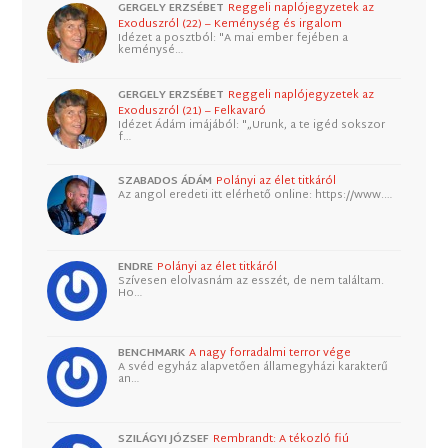
GERGELY ERZSÉBET
Reggeli naplójegyzetek az
Exoduszról (22) – Keménység és irgalom
Idézet a posztból: "A mai ember fejében a
keménysé…
GERGELY ERZSÉBET
Reggeli naplójegyzetek az
Exoduszról (21) – Felkavaró
Idézet Ádám imájából: "„Urunk, a te igéd sokszor
f…
SZABADOS ÁDÁM
Polányi az élet titkáról
Az angol eredeti itt elérhető online: https://www.…
ENDRE
Polányi az élet titkáról
Szívesen elolvasnám az esszét, de nem találtam.
Ho…
BENCHMARK
A nagy forradalmi terror vége
A svéd egyház alapvetően államegyházi karakterű
an…
SZILÁGYI JÓZSEF
Rembrandt: A tékozló fiú