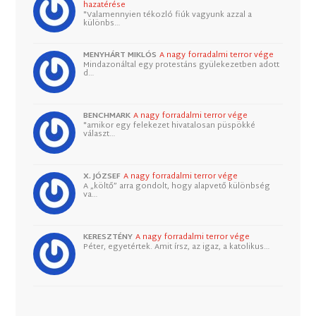
hazatérése
"Valamennyien tékozló fiúk vagyunk azzal a
különbs…
MENYHÁRT MIKLÓS
A nagy forradalmi terror vége
Mindazonáltal egy protestáns gyülekezetben adott
d…
BENCHMARK
A nagy forradalmi terror vége
"amikor egy felekezet hivatalosan püspökké
választ…
X. JÓZSEF
A nagy forradalmi terror vége
A „költő” arra gondolt, hogy alapvető különbség
va…
KERESZTÉNY
A nagy forradalmi terror vége
Péter, egyetértek. Amit írsz, az igaz, a katolikus…