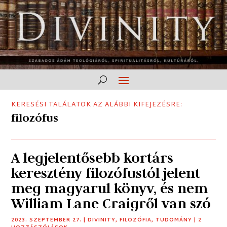
KERESÉSI TALÁLATOK AZ ALÁBBI KIFEJEZÉSRE:
filozófus
A legjelentősebb kortárs
keresztény filozófustól jelent
meg magyarul könyv, és nem
William Lane Craigről van szó
2023. SZEPTEMBER 27.
|
DIVINITY
,
FILOZÓFIA
,
TUDOMÁNY
| 2