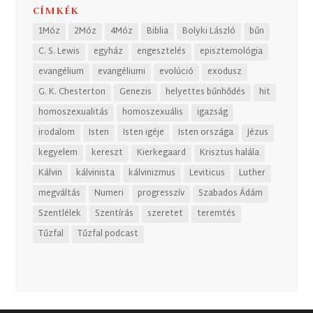
CÍMKÉK
1Móz
2Móz
4Móz
Biblia
Bolyki László
bűn
C. S. Lewis
egyház
engesztelés
episztemológia
evangélium
evangéliumi
evolúció
exodusz
G. K. Chesterton
Genezis
helyettes bűnhődés
hit
homoszexualitás
homoszexuális
igazság
irodalom
Isten
Isten igéje
Isten országa
Jézus
kegyelem
kereszt
Kierkegaard
Krisztus halála
Kálvin
kálvinista
kálvinizmus
Leviticus
Luther
megváltás
Numeri
progresszív
Szabados Ádám
Szentlélek
Szentírás
szeretet
teremtés
Tűzfal
Tűzfal podcast