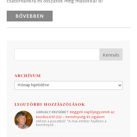
csatornánkra és osszátok meg másokkal is!
BŐVEBBEN
ARCHÍVUM
Archívum
LEGUTÓBBI HOZZÁSZÓLÁSOK
GERGELY ERZSÉBET
Reggeli naplójegyzetek az
Exoduszról (22) – Keménység és irgalom
Idézet a posztból: "A mai ember fejében a
keménysé…