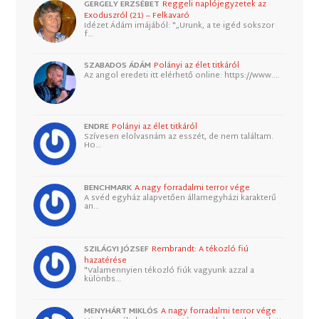
GERGELY ERZSÉBET
Reggeli naplójegyzetek az
Exoduszról (21) – Felkavaró
Idézet Ádám imájából: "„Urunk, a te igéd sokszor
f…
SZABADOS ÁDÁM
Polányi az élet titkáról
Az angol eredeti itt elérhető online: https://www.…
ENDRE
Polányi az élet titkáról
Szívesen elolvasnám az esszét, de nem találtam.
Ho…
BENCHMARK
A nagy forradalmi terror vége
A svéd egyház alapvetően államegyházi karakterű
an…
SZILÁGYI JÓZSEF
Rembrandt: A tékozló fiú
hazatérése
"Valamennyien tékozló fiúk vagyunk azzal a
különbs…
MENYHÁRT MIKLÓS
A nagy forradalmi terror vége