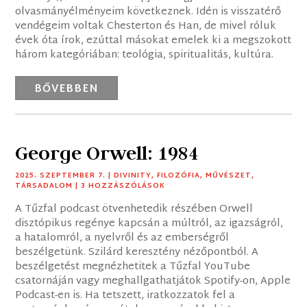
olvasmányélményeim következnek. Idén is visszatérő
vendégeim voltak Chesterton és Han, de mivel róluk
évek óta írok, ezúttal másokat emelek ki a megszokott
három kategóriában: teológia, spiritualitás, kultúra.
BŐVEBBEN
George Orwell: 1984
2025. SZEPTEMBER 7.
|
DIVINITY
,
FILOZÓFIA
,
MŰVÉSZET
,
TÁRSADALOM
| 3 HOZZÁSZÓLÁSOK
A Tűzfal podcast ötvenhetedik részében Orwell
disztópikus regénye kapcsán a múltról, az igazságról,
a hatalomról, a nyelvről és az emberségről
beszélgetünk. Szilárd keresztény nézőpontból. A
beszélgetést megnézhetitek a Tűzfal YouTube
csatornáján vagy meghallgathatjátok Spotify-on, Apple
Podcast-en is. Ha tetszett, iratkozzatok fel a