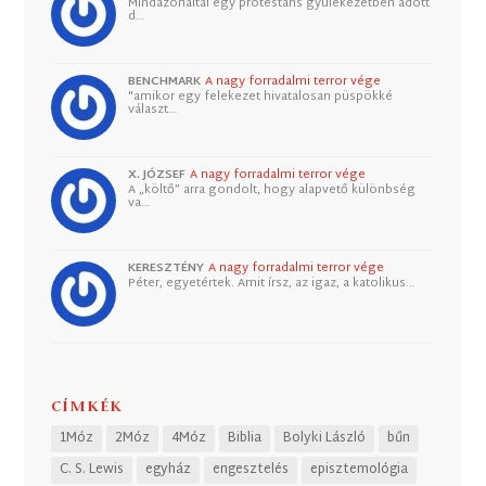
Mindazonáltal egy protestáns gyülekezetben adott
d…
BENCHMARK
A nagy forradalmi terror vége
"amikor egy felekezet hivatalosan püspökké
választ…
X. JÓZSEF
A nagy forradalmi terror vége
A „költő” arra gondolt, hogy alapvető különbség
va…
KERESZTÉNY
A nagy forradalmi terror vége
Péter, egyetértek. Amit írsz, az igaz, a katolikus…
CÍMKÉK
1Móz
2Móz
4Móz
Biblia
Bolyki László
bűn
C. S. Lewis
egyház
engesztelés
episztemológia