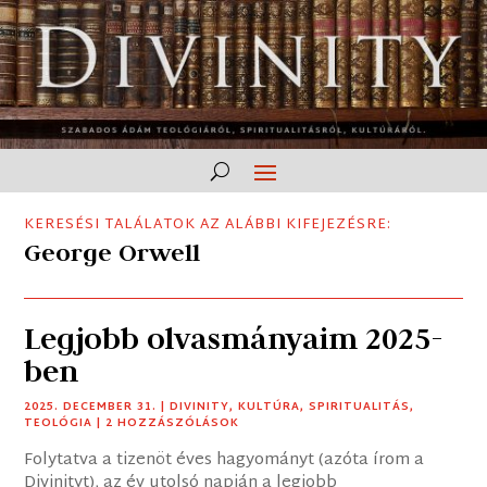
KERESÉSI TALÁLATOK AZ ALÁBBI KIFEJEZÉSRE:
George Orwell
Legjobb olvasmányaim 2025-
ben
2025. DECEMBER 31.
|
DIVINITY
,
KULTÚRA
,
SPIRITUALITÁS
,
TEOLÓGIA
| 2 HOZZÁSZÓLÁSOK
Folytatva a tizenöt éves hagyományt (azóta írom a
Divinityt), az év utolsó napján a legjobb