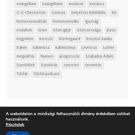
evangélium
evangéliumi
evolúció
exodusz
G. K. Chesterton
Genezis
helyettes bűnhődés
hit
homoszexualitás
homoszexuális
igazság
irodalom
Isten
Isten igéje
Isten országa
Jézus
kegyelem
kereszt
Kierkegaard
Krisztus halála
Kálvin
kálvinista
kálvinizmus
Leviticus
Luther
megváltás
Numeri
progresszív
Szabados Ádám
Szentlélek
Szentírás
szeretet
teremtés
Tűzfal
Tűzfal podcast
A weboldalon a minőségi felhasználói élmény érdekében sütiket
használunk.
Részletek