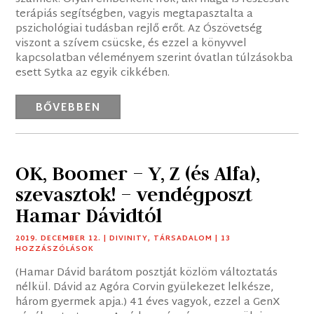
terápiás segítségben, vagyis megtapasztalta a
pszichológiai tudásban rejlő erőt. Az Ószövetség
viszont a szívem csücske, és ezzel a könyvvel
kapcsolatban véleményem szerint óvatlan túlzásokba
esett Sytka az egyik cikkében.
BŐVEBBEN
OK, Boomer – Y, Z (és Alfa),
szevasztok! – vendégposzt
Hamar Dávidtól
2019. DECEMBER 12.
|
DIVINITY
,
TÁRSADALOM
| 13
HOZZÁSZÓLÁSOK
(Hamar Dávid barátom posztját közlöm változtatás
nélkül. Dávid az Agóra Corvin gyülekezet lelkésze,
három gyermek apja.) 41 éves vagyok, ezzel a GenX