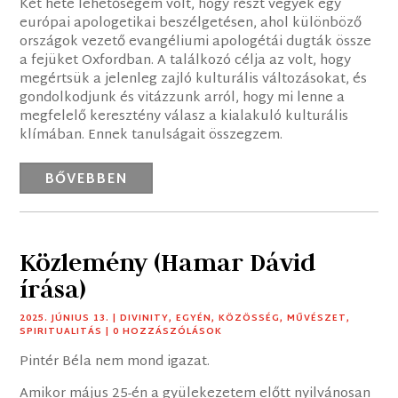
Két hete lehetőségem volt, hogy részt vegyek egy
európai apologetikai beszélgetésen, ahol különböző
országok vezető evangéliumi apologétái dugták össze
a fejüket Oxfordban. A találkozó célja az volt, hogy
megértsük a jelenleg zajló kulturális változásokat, és
gondolkodjunk és vitázzunk arról, hogy mi lenne a
megfelelő keresztény válasz a kialakuló kulturális
klímában. Ennek tanulságait összegzem.
BŐVEBBEN
Közlemény (Hamar Dávid
írása)
2025. JÚNIUS 13.
|
DIVINITY
,
EGYÉN
,
KÖZÖSSÉG
,
MŰVÉSZET
,
SPIRITUALITÁS
| 0 HOZZÁSZÓLÁSOK
Pintér Béla nem mond igazat.
Amikor május 25-én a gyülekezetem előtt nyilvánosan