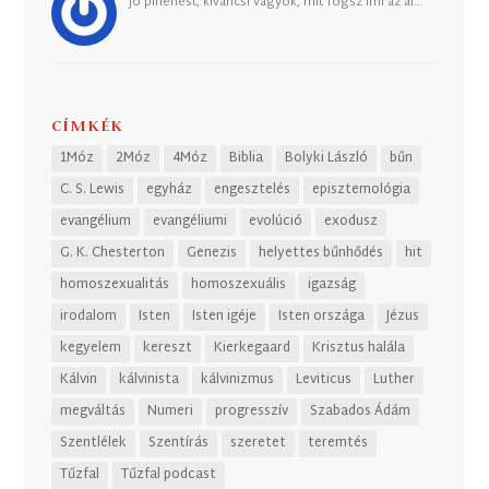
Jó pihenést, kiváncsi vagyok, mit fogsz írni az ál…
CÍMKÉK
1Móz
2Móz
4Móz
Biblia
Bolyki László
bűn
C. S. Lewis
egyház
engesztelés
episztemológia
evangélium
evangéliumi
evolúció
exodusz
G. K. Chesterton
Genezis
helyettes bűnhődés
hit
homoszexualitás
homoszexuális
igazság
irodalom
Isten
Isten igéje
Isten országa
Jézus
kegyelem
kereszt
Kierkegaard
Krisztus halála
Kálvin
kálvinista
kálvinizmus
Leviticus
Luther
megváltás
Numeri
progresszív
Szabados Ádám
Szentlélek
Szentírás
szeretet
teremtés
Tűzfal
Tűzfal podcast