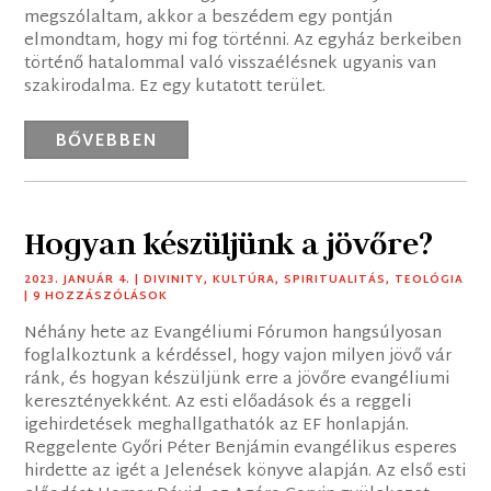
megszólaltam, akkor a beszédem egy pontján
elmondtam, hogy mi fog történni. Az egyház berkeiben
történő hatalommal való visszaélésnek ugyanis van
szakirodalma. Ez egy kutatott terület.
BŐVEBBEN
Hogyan készüljünk a jövőre?
2023. JANUÁR 4.
|
DIVINITY
,
KULTÚRA
,
SPIRITUALITÁS
,
TEOLÓGIA
| 9 HOZZÁSZÓLÁSOK
Néhány hete az Evangéliumi Fórumon hangsúlyosan
foglalkoztunk a kérdéssel, hogy vajon milyen jövő vár
ránk, és hogyan készüljünk erre a jövőre evangéliumi
keresztényekként. Az esti előadások és a reggeli
igehirdetések meghallgathatók az EF honlapján.
Reggelente Győri Péter Benjámin evangélikus esperes
hirdette az igét a Jelenések könyve alapján. Az első esti