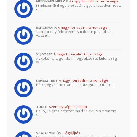
MENYHÁRT MIKLÓS
A nagy forradalmi terror vége
Mindazonáltal egy protestáns gyülekezetben adott
d…
BENCHMARK
A nagy forradalmi terror vége
"amikor egy felekezet hivatalosan püspökké
választ…
X. JÓZSEF
A nagy forradalmi terror vége
A „költő” arra gondolt, hogy alapvető különbség
va…
KERESZTÉNY
A nagy forradalmi terror vége
Péter, egyetértek. Amit írsz, az igaz, a katolikus…
TUNDE
Személyiség és jellem
Helló, Én ezt a posztot majd 10 év után olvasom,
S…
SZALAI MIKLÓS
Erőgyűjtés