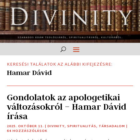
KERESÉSI TALÁLATOK AZ ALÁBBI KIFEJEZÉSRE:
Hamar Dávid
Gondolatok az apologetikai
változásokról – Hamar Dávid
írása
2025. OKTÓBER 11.
|
DIVINITY
,
SPIRITUALITÁS
,
TÁRSADALOM
|
64 HOZZÁSZÓLÁSOK