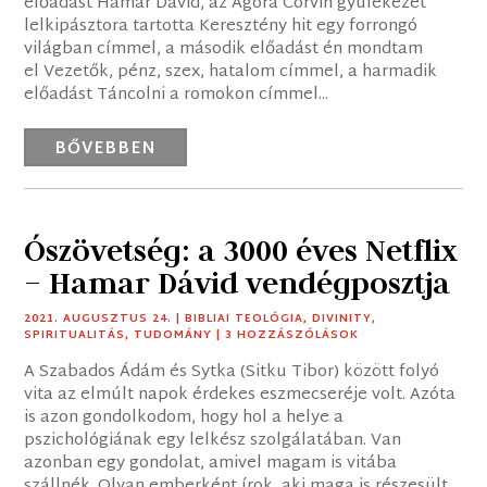
előadást Hamar Dávid, az Agóra Corvin gyülekezet
lelkipásztora tartotta Keresztény hit egy forrongó
világban címmel, a második előadást én mondtam
el Vezetők, pénz, szex, hatalom címmel, a harmadik
előadást Táncolni a romokon címmel...
BŐVEBBEN
Ószövetség: a 3000 éves Netflix
– Hamar Dávid vendégposztja
2021. AUGUSZTUS 24.
|
BIBLIAI TEOLÓGIA
,
DIVINITY
,
SPIRITUALITÁS
,
TUDOMÁNY
| 3 HOZZÁSZÓLÁSOK
A Szabados Ádám és Sytka (Sitku Tibor) között folyó
vita az elmúlt napok érdekes eszmecseréje volt. Azóta
is azon gondolkodom, hogy hol a helye a
pszichológiának egy lelkész szolgálatában. Van
azonban egy gondolat, amivel magam is vitába
szállnék. Olyan emberként írok, aki maga is részesült