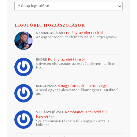
Archívum
LEGUTÓBBI HOZZÁSZÓLÁSOK
SZABADOS ÁDÁM
Polányi az élet titkáról
Az angol eredeti itt elérhető online: https://www.…
ENDRE
Polányi az élet titkáról
Szívesen elolvasnám az esszét, de nem találtam.
Ho…
BENCHMARK
A nagy forradalmi terror vége
A svéd egyház alapvetően államegyházi karakterű
an…
SZILÁGYI JÓZSEF
Rembrandt: A tékozló fiú
hazatérése
"Valamennyien tékozló fiúk vagyunk azzal a
különbs…