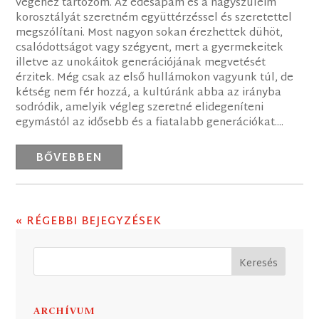
végéhez tartozom. Az édesapám és a nagyszüleim
korosztályát szeretném együttérzéssel és szeretettel
megszólítani. Most nagyon sokan érezhettek dühöt,
csalódottságot vagy szégyent, mert a gyermekeitek
illetve az unokáitok generációjának megvetését
érzitek. Még csak az első hullámokon vagyunk túl, de
kétség nem fér hozzá, a kultúránk abba az irányba
sodródik, amelyik végleg szeretné elidegeníteni
egymástól az idősebb és a fiatalabb generációkat....
BŐVEBBEN
« RÉGEBBI BEJEGYZÉSEK
ARCHÍVUM