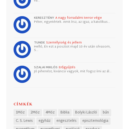
va…
KERESZTÉNY
A nagy forradalmi terror vége
Péter, egyetértek. Amit írsz, az igaz, a katolikus…
TUNDE
Személyiség és jellem
Helló, Én ezt a posztot majd 10 év után olvasom,
S…
SZALAI MIKLÓS
Erőgyűjtés
Jó pihenést, kiváncsi vagyok, mit fogsz írni az ál…
CÍMKÉK
1Móz
2Móz
4Móz
Biblia
Bolyki László
bűn
C. S. Lewis
egyház
engesztelés
episztemológia