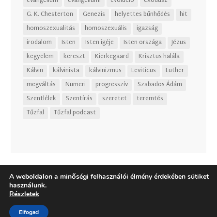
evangélium
evangéliumi
evolúció
exodusz
G. K. Chesterton
Genezis
helyettes bűnhődés
hit
homoszexualitás
homoszexuális
igazság
irodalom
Isten
Isten igéje
Isten országa
Jézus
kegyelem
kereszt
Kierkegaard
Krisztus halála
Kálvin
kálvinista
kálvinizmus
Leviticus
Luther
megváltás
Numeri
progresszív
Szabados Ádám
Szentlélek
Szentírás
szeretet
teremtés
Tűzfal
Tűzfal podcast
A weboldalon a minőségi felhasználói élmény érdekében sütiket
használunk.
Részletek
Elfogad
Dizájn:
Elegant Themes
| Motor:
WordPress