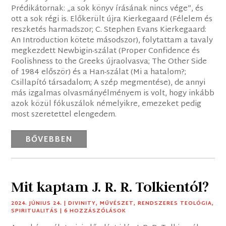
Prédikátornak: „a sok könyv írásának nincs vége”, és
ott a sok régi is. Előkerült újra Kierkegaard (Félelem és
reszketés harmadszor; C. Stephen Evans Kierkegaard:
An Introduction kötete másodszor), folytattam a tavaly
megkezdett Newbigin-szálat (Proper Confidence és
Foolishness to the Greeks újraolvasva; The Other Side
of 1984 először) és a Han-szálat (Mi a hatalom?;
Csillapító társadalom; A szép megmentése), de annyi
más izgalmas olvasmányélményem is volt, hogy inkább
azok közül fókuszálok némelyikre, emezeket pedig
most szeretettel elengedem.
BŐVEBBEN
Mit kaptam J. R. R. Tolkientól?
2024. JÚNIUS 24.
|
DIVINITY
,
MŰVÉSZET
,
RENDSZERES TEOLÓGIA
,
SPIRITUALITÁS
| 6 HOZZÁSZÓLÁSOK