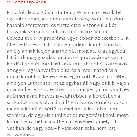
31 HOZZÁSZÓLÁSOK
Ezt a kérdést a kálvinista Doug Wilsonnak teszik fel
egy interjúban, aki protestáns teológusként hozzám
hasonló szeretettel és tisztelettel viszonyul a két
huszadik századi katolikus íróóriáshoz. Vajon
üdvözültek-e? A probléma ugye ebben az esetben G. K.
Chesterton és J. R. R. Tolkien tridenti katolicizmusa,
amely annak idején anathémát mondott ki az egyedül
hit általi megigazulás tanára. Mi, protestánsok ezt a
kérdést szintén kardinálisnak tartjuk, ebből származik
az egyik legalapvetőbb eltérés a reformátori és a
római katolikus kereszténység között. Ez az a hittétel,
amelyen Luther szerint az egyház áll vagy bukik. Vajon
üdvözülhet-e az az ember – akármilyen jó író is volt, és
akármennyire kegyes is –, aki ebben a kérdésben a
szakadék másik oldalán áll? A felvetés természetesen
meghökkentő és sértő is lehet katolikus olvasóim
számára, de egy kis türelmet és megértést kérek most,
különösen a néhai anathéma fényében, amely – II.
Vatikán ide vagy oda – hivatalosan soha nem lett
visszavonva.