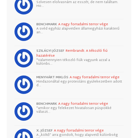
Szívesen elolvasnám az esszét, de nem találtam.
Ho…
BENCHMARK
A nagy forradalmi terror vége
A svéd egyház alapvetően államegyházi karakterű
an…
SZILÁGYI JÓZSEF
Rembrandt: A tékozló fiú
hazatérése
"Valamennyien tékozló fiúk vagyunk azzal a
különbs…
MENYHÁRT MIKLÓS
A nagy forradalmi terror vége
Mindazonáltal egy protestáns gyülekezetben adott
d…
BENCHMARK
A nagy forradalmi terror vége
"amikor egy felekezet hivatalosan püspökké
választ…
X. JÓZSEF
A nagy forradalmi terror vége
A „költő” arra gondolt, hogy alapvető különbség