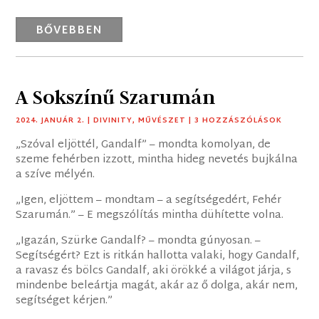
BŐVEBBEN
A Sokszínű Szarumán
2024. JANUÁR 2.
|
DIVINITY
,
MŰVÉSZET
| 3 HOZZÁSZÓLÁSOK
„Szóval eljöttél, Gandalf” – mondta komolyan, de
szeme fehérben izzott, mintha hideg nevetés bujkálna
a szíve mélyén.
„Igen, eljöttem – mondtam – a segítségedért, Fehér
Szarumán.” – E megszólítás mintha dühítette volna.
„Igazán, Szürke Gandalf? – mondta gúnyosan. –
Segítségért? Ezt is ritkán hallotta valaki, hogy Gandalf,
a ravasz és bölcs Gandalf, aki örökké a világot járja, s
mindenbe beleártja magát, akár az ő dolga, akár nem,
segítséget kérjen.”