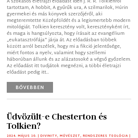
A szokásos életrajzi előadást idén J. R. R. Tolkienról
tartottam, A hobbit, A gyűrűk ura, A szilmarilok, Húrin
gyermekei és más könyvek szerzőjéről, aki
megteremtette Középföldét és a legismertebb modern
mitológiát. Tolkien keresztény volt, keresztényként írt,
és maga is hangsúlyozta, hogy írásait az evangélium
„eukatasztrófája" járja át. Az előadásban többek
között arról beszélek, hogy mi a fikció jelentősége,
miért fontos a nyelv, valamint hogy szellemi
háborúban állunk és az alázatosoké a végső győzelem.
Az előadást itt tudjátok megnézni, a többi életrajzi
előadást pedig itt...
BŐVEBBEN
Üdvözült-e Chesterton és
Tolkien?
2024. MÁJUS 10.
|
DIVINITY
,
MŰVÉSZET
,
RENDSZERES TEOLÓGIA
|