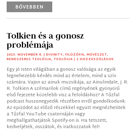
BŐVEBBEN
Tolkien és a gonosz
problémája
2023. NOVEMBER 6.
|
DIVINITY
,
FILOZÓFIA
,
MŰVÉSZET
,
RENDSZERES TEOLÓGIA
,
TEOLÓGIA
| 2 HOZZÁSZÓLÁSOK
Egy jó Isten világában a gonosz valósága az egyik
legnehezebb kérdés mind az értelem, mind a szív
számára. Vajon az ainuk muzsikája, az Ainulindale, J. R.
R. Tolkien A szilmarilok című regényének gyönyörű
első fejezete közelebb visz a feloldáshoz? A Tűzfal
podcast huszonegyedik részében erről gondolkodunk.
Az epizódot az előző részekkel együtt megnézhetitek
a Tűzfal YouTube csatornáján vagy
meghallgathatjátok Spotify-on is. Ha tetszett,
kedveljétek, osszátok, és iratkozzatok fel!