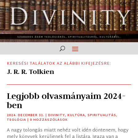
KERESÉSI TALÁLATOK AZ ALÁBBI KIFEJEZÉSRE:
J. R. R. Tolkien
Legjobb olvasmányaim 2024-
ben
2024. DECEMBER 31.
|
DIVINITY
,
KULTÚRA
,
SPIRITUALITÁS
,
TEOLÓGIA
| 0 HOZZÁSZÓLÁSOK
A nagy tolongás miatt nehéz volt idén döntenem, hogy
mely könyvek kerüljenek fel a listára. Igaza van a