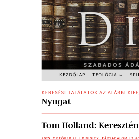
KEZDŐLAP
TEOLÓGIA
SPI
KERESÉSI TALÁLATOK AZ ALÁBBI KIFE
Nyugat
Tom Holland: Keresztén
2025. OKTÓBER 22.
|
DIVINITY
,
TÁRSADALOM
| 2 