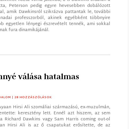
tta, Peterson pedig egyre hevesebben dobálózott
l, amik Dawkinsról szikrázva pattantak le, további
nadai professzorból, akinek egyébként többnyire
ább egyetlen lényegi észrevételt tennék, ami sokkal
nak fura dinamikájánál.
énnyé válása hatalmas
DALOM
| 28 HOZZÁSZÓLÁSOK
 Ayaan Hirsi Ali szomáliai származású, ex-muzulmán,
entette: keresztény lett. Ennél azt hiszem, az sem
a Richard Dawkins vagy Sam Harris coming out-ol
an Hirsi Ali is az ő csapatukat erősítette, de az