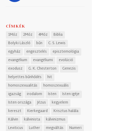
CÍMKÉK
1Móz
2Móz
4Móz
Biblia
Bolyki László
bűn
C. S. Lewis
egyház
engesztelés
episztemológia
evangélium
evangéliumi
evolúció
exodusz
G. K. Chesterton
Genezis
helyettes bűnhődés
hit
homoszexualitás
homoszexuális
igazság
irodalom
Isten
Isten igéje
Isten országa
Jézus
kegyelem
kereszt
Kierkegaard
Krisztus halála
Kálvin
kálvinista
kálvinizmus
Leviticus
Luther
megváltás
Numeri