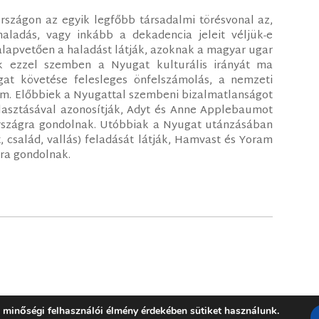
rszágon az egyik legfőbb társadalmi törésvonal az,
ladás, vagy inkább a dekadencia jeleit véljük-e
alapvetően a haladást látják, azoknak a magyar ugar
ik ezzel szemben a Nyugat kulturális irányát ma
at követése felesleges önfelszámolás, a nemzeti
lem. Előbbiek a Nyugattal szembeni bizalmatlanságot
választásával azonosítják, Adyt és Anne Applebaumot
rszágra gondolnak. Utóbbiak a Nyugat utánzásában
, család, vallás) feladását látják, Hamvast és Yoram
ra gondolnak.
 minőségi felhasználói élmény érdekében sütiket használunk.