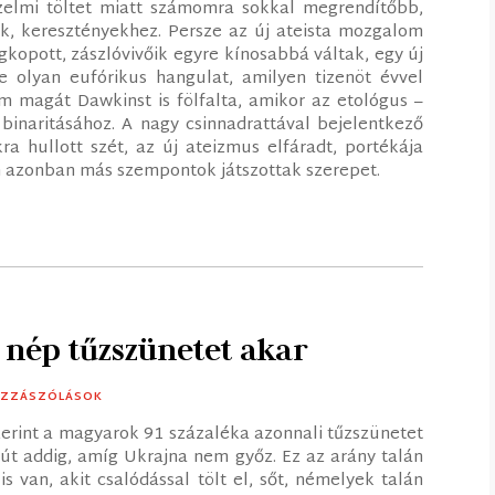
zelmi töltet miatt számomra sokkal megrendítőbb,
k, keresztényekhez. Persze az új ateista mozgalom
kopott, zászlóvivőik egyre kínosabbá váltak, egy új
olyan eufórikus hangulat, amilyen tizenöt évvel
m magát Dawkinst is fölfalta, amikor az etológus –
inaritásához. A nagy csinnadrattával bejelentkező
a hullott szét, az új ateizmus elfáradt, portékája
an azonban más szempontok játszottak szerepet.
 nép tűzszünetet akar
OZZÁSZÓLÁSOK
szerint a magyarok 91 százaléka azonnali tűzszünetet
rút addig, amíg Ukrajna nem győz. Ez az arány talán
 van, akit csalódással tölt el, sőt, némelyek talán