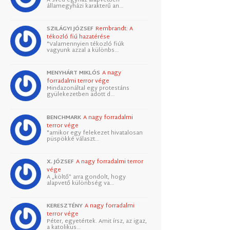
államegyházi karakterű an…
SZILÁGYI JÓZSEF
Rembrandt: A
tékozló fiú hazatérése
"Valamennyien tékozló fiúk
vagyunk azzal a különbs…
MENYHÁRT MIKLÓS
A nagy
forradalmi terror vége
Mindazonáltal egy protestáns
gyülekezetben adott d…
BENCHMARK
A nagy forradalmi
terror vége
"amikor egy felekezet hivatalosan
püspökké választ…
X. JÓZSEF
A nagy forradalmi terror
vége
A „költő” arra gondolt, hogy
alapvető különbség va…
KERESZTÉNY
A nagy forradalmi
terror vége
Péter, egyetértek. Amit írsz, az igaz,
a katolikus…