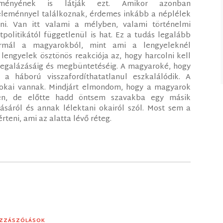
dményének is látják ezt. Amikor azonban
leménnyel találkoznak, érdemes inkább a néplélek
ni. Van itt valami a mélyben, valami történelmi
tpolitikától függetlenül is hat. Ez a tudás legalább
rmál a magyarokból, mint ami a lengyeleknél
 lengyelek ösztönös reakciója az, hogy harcolni kell
megalázásáig és megbüntetéséig. A magyaroké, hogy
 a háború visszafordíthatatlanul eszkalálódik. A
 okai vannak. Mindjárt elmondom, hogy a magyarok
en, de előtte hadd öntsem szavakba egy másik
áról és annak lélektani okairól szól. Most sem a
teni, ami az alatta lévő réteg.
OZZÁSZÓLÁSOK