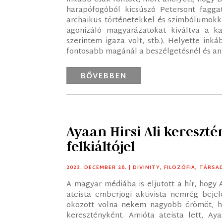
harapófogóból kicsúszó Petersont fagga
archaikus történetekkel és szimbólumokka
agonizáló magyarázatokat kiváltva a ka
szerintem igaza volt, stb.). Helyette ink
fontosabb magánál a beszélgetésnél és an
BŐVEBBEN
Ayaan Hirsi Ali kereszt
felkiáltójel
2023. DECEMBER 26.
|
DIVINITY
,
FILOZÓFIA
,
TÁRSA
A magyar médiába is eljutott a hír, hogy
ateista emberjogi aktivista nemrég bejel
okozott volna nekem nagyobb örömöt, h
keresztényként. Amióta ateista lett, Aya