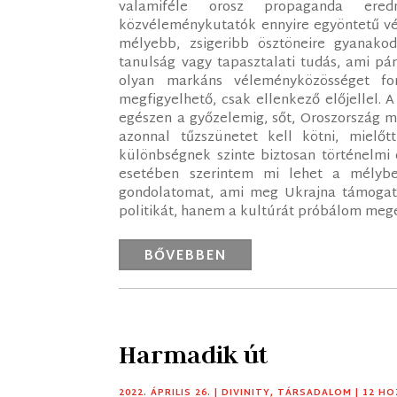
valamiféle orosz propaganda ere
közvéleménykutatók ennyire egyöntetű vé
mélyebb, zsigeribb ösztöneire gyanakod
tanulság vagy tapasztalati tudás, ami pár
olyan markáns véleményközösséget fo
megfigyelhető, csak ellenkező előjellel. A
egészen a győzelemig, sőt, Oroszország 
azonnal tűzszünetet kell kötni, mielőtt
különbségnek szinte biztosan történelmi
esetében szerintem mi lehet a mélyb
gondolatomat, ami meg Ukrajna támogatás
politikát, hanem a kultúrát próbálom megér
BŐVEBBEN
Harmadik út
2022. ÁPRILIS 26.
|
DIVINITY
,
TÁRSADALOM
| 12 H