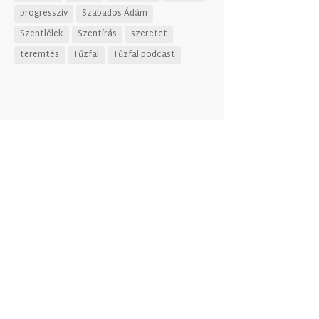
progresszív
Szabados Ádám
Szentlélek
Szentírás
szeretet
teremtés
Tűzfal
Tűzfal podcast