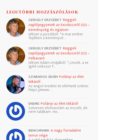
LEGUTÓBBI HOZZÁSZÓLÁSOK
GERGELY ERZSÉBET
Reggeli
naplójegyzetek az Exoduszról (22) –
Keménység és irgalom
Idézet a posztból: "A mai ember
fejében a keménysé…
GERGELY ERZSÉBET
Reggeli
naplójegyzetek az Exoduszról (21) –
Felkavaró
Idézet Ádám imájából: "„Urunk, a te
igéd sokszor f…
SZABADOS ÁDÁM
Polányi az élet
titkáról
Az angol eredeti itt elérhető online:
https://www.…
ENDRE
Polányi az élet titkáról
Szívesen elolvasnám az esszét, de
nem találtam. Ho…
BENCHMARK
A nagy forradalmi
terror vége
A svéd egyház alapvetően