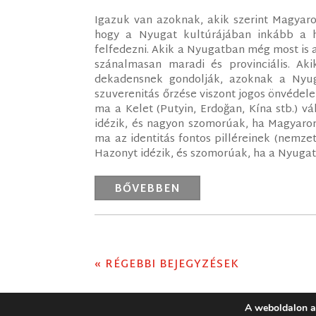
Igazuk van azoknak, akik szerint Magyaro
hogy a Nyugat kultúrájában inkább a ha
felfedezni. Akik a Nyugatban még most is 
szánalmasan maradi és provinciális. Ak
dekadensnek gondolják, azoknak a Nyug
szuverenitás őrzése viszont jogos önvéde
ma a Kelet (Putyin, Erdoğan, Kína stb.) 
idézik, és nagyon szomorúak, ha Magyaro
ma az identitás fontos pilléreinek (nemzet
Hazonyt idézik, és szomorúak, ha a Nyugat
BŐVEBBEN
« RÉGEBBI BEJEGYZÉSEK
A weboldalon a