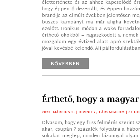
élettörténete és az ahhoz kapcsolódó ér
hogy éppen ő dezertált, és éppen hozzán
brand-je az elmúlt években jelentősen meg
buszos kampányt ma már aligha követne 
ezelőtt. Ironikus módon a woke forradalo
érthető okokból – ragaszkodott a nemek b
mozgalom egy évtized alatt apró szektákr
jóval kevésbé kelendő. Ali pálfordulásáb
BŐVEBBEN
Érthető, hogy a magyar
2023. MÁRCIUS 5.
|
DIVINITY
,
TÁRSADALOM
| 61 H
Olvasom, hogy egy friss felmérés szerint 
akar, csupán 7 százalék folytatná a hábo
sokakat meglep, minden bizonnyal olyan is