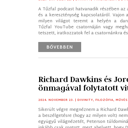
A Tűzfal podcast hatvanadik részében az a
és a kereszténység kapcsolatáról. Vajon a
milyen világot teremt a helyén a dar
Tűzfal YouTube csatornáján vagy meghal
tetszett, iratkozzatok fel a csatornánkra 
BŐVEBBEN
Richard Dawkins és Jor
önmagával folytatott vi
2024. NOVEMBER 23.
|
DIVINITY
,
FILOZÓFIA
,
MŰVÉS
Sikerült végre megnéznem a Richard Dawki
a beszélgetésre (hogy az milyen volt) ne
együgyű világnézetét, Peterson túldominá
inkább csak rontott, mert ahelyett, hogy 