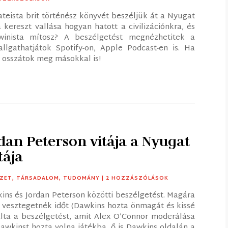
teista brit történész könyvét beszéljük át a Nyugat
 kereszt vallása hogyan hatott a civilizációnkra, és
winista mítosz? A beszélgetést megnézhetitek a
lgathatjátok Spotify-on, Apple Podcast-en is. Ha
és osszátok meg másokkal is!
dan Peterson vitája a Nyugat
tája
ZET
,
TÁRSADALOM
,
TUDOMÁNY
| 2 HOZZÁSZÓLÁSOK
ns és Jordan Peterson közötti beszélgetést. Magára
m vesztegetnék időt (Dawkins hozta önmagát és kissé
lta a beszélgetést, amit Alex O’Connor moderálása
Dawkinst hozta volna játékba, ő is Dawkins oldalán a