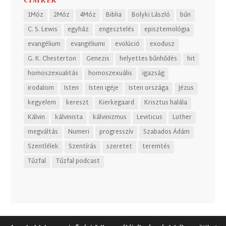
1Móz
2Móz
4Móz
Biblia
Bolyki László
bűn
C. S. Lewis
egyház
engesztelés
episztemológia
evangélium
evangéliumi
evolúció
exodusz
G. K. Chesterton
Genezis
helyettes bűnhődés
hit
homoszexualitás
homoszexuális
igazság
irodalom
Isten
Isten igéje
Isten országa
Jézus
kegyelem
kereszt
Kierkegaard
Krisztus halála
Kálvin
kálvinista
kálvinizmus
Leviticus
Luther
megváltás
Numeri
progresszív
Szabados Ádám
Szentlélek
Szentírás
szeretet
teremtés
Tűzfal
Tűzfal podcast