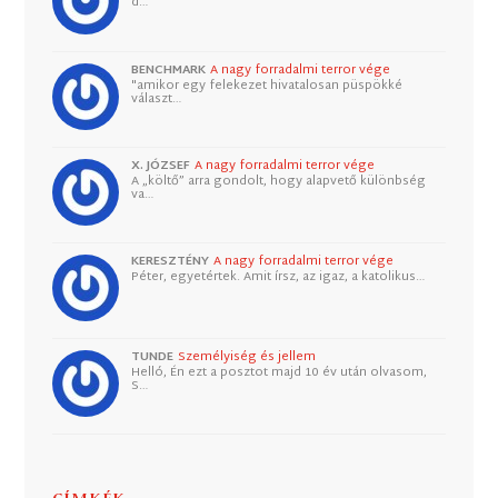
d…
BENCHMARK
A nagy forradalmi terror vége
"amikor egy felekezet hivatalosan püspökké
választ…
X. JÓZSEF
A nagy forradalmi terror vége
A „költő” arra gondolt, hogy alapvető különbség
va…
KERESZTÉNY
A nagy forradalmi terror vége
Péter, egyetértek. Amit írsz, az igaz, a katolikus…
TUNDE
Személyiség és jellem
Helló, Én ezt a posztot majd 10 év után olvasom,
S…
CÍMKÉK