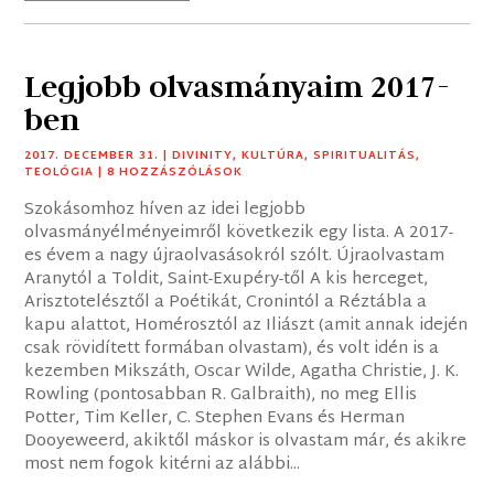
Legjobb olvasmányaim 2017-
ben
2017. DECEMBER 31.
|
DIVINITY
,
KULTÚRA
,
SPIRITUALITÁS
,
TEOLÓGIA
| 8 HOZZÁSZÓLÁSOK
Szokásomhoz híven az idei legjobb
olvasmányélményeimről következik egy lista. A 2017-
es évem a nagy újraolvasásokról szólt. Újraolvastam
Aranytól a Toldit, Saint-Exupéry-től A kis herceget,
Arisztotelésztől a Poétikát, Cronintól a Réztábla a
kapu alattot, Homérosztól az Iliászt (amit annak idején
csak rövidített formában olvastam), és volt idén is a
kezemben Mikszáth, Oscar Wilde, Agatha Christie, J. K.
Rowling (pontosabban R. Galbraith), no meg Ellis
Potter, Tim Keller, C. Stephen Evans és Herman
Dooyeweerd, akiktől máskor is olvastam már, és akikre
most nem fogok kitérni az alábbi...