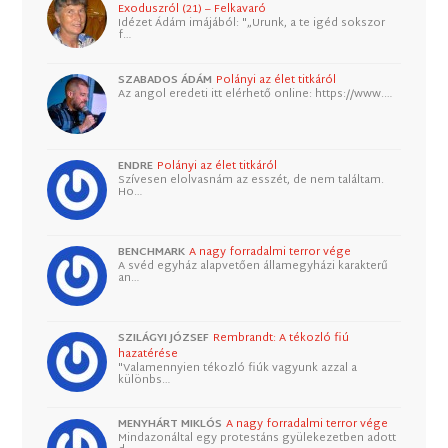
Exoduszról (21) – Felkavaró
Idézet Ádám imájából: "„Urunk, a te igéd sokszor
f…
SZABADOS ÁDÁM
Polányi az élet titkáról
Az angol eredeti itt elérhető online: https://www.…
ENDRE
Polányi az élet titkáról
Szívesen elolvasnám az esszét, de nem találtam.
Ho…
BENCHMARK
A nagy forradalmi terror vége
A svéd egyház alapvetően államegyházi karakterű
an…
SZILÁGYI JÓZSEF
Rembrandt: A tékozló fiú
hazatérése
"Valamennyien tékozló fiúk vagyunk azzal a
különbs…
MENYHÁRT MIKLÓS
A nagy forradalmi terror vége
Mindazonáltal egy protestáns gyülekezetben adott