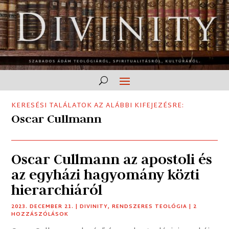
KERESÉSI TALÁLATOK AZ ALÁBBI KIFEJEZÉSRE:
Oscar Cullmann
Oscar Cullmann az apostoli és
az egyházi hagyomány közti
hierarchiáról
2023. DECEMBER 21.
|
DIVINITY
,
RENDSZERES TEOLÓGIA
| 2
HOZZÁSZÓLÁSOK