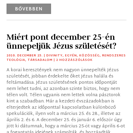
BŐVEBBEN
Miért pont december 25-én
ünnepeljük Jézus születését?
2010. DECEMBER 25.
|
DIVINITY
,
EGYÉN
,
KÖZÖSSÉG
,
RENDSZERES
TEOLÓGIA
,
TÁRSADALOM
| 2 HOZZÁSZÓLÁSOK
A korai keresztények nem nagyon ünnepelték Jézus
születését, jobban érdekelte őket Jézus halála és
feltámadása. Jézus születésének pontos időpontját
nem lehet tudni, az azonban szinte biztos, hogy nem
télen volt. Télen ugyanis nem lettek volna pásztorok
kint a szabadban. Már a kezdeti évszázadokban is
elterjedtek az időponttal kapcsolatban különböző
spekulációk, ilyen volt a március 25. és 28., illetve az
április 2. és 6. A december 25. és január 6. először úgy
jött ki dátumnak, hogy a március 25-öt vagy április 6-ot
a fogantatás idejének számolták, és hozzáadták