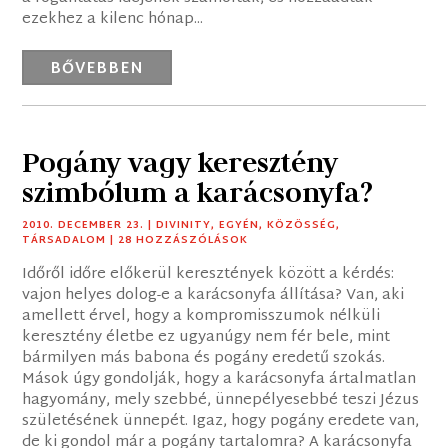
ezekhez a kilenc hónap...
BŐVEBBEN
Pogány vagy keresztény
szimbólum a karácsonyfa?
2010. DECEMBER 23.
|
DIVINITY
,
EGYÉN
,
KÖZÖSSÉG
,
TÁRSADALOM
| 28 HOZZÁSZÓLÁSOK
Időről időre előkerül keresztények között a kérdés:
vajon helyes dolog-e a karácsonyfa állítása? Van, aki
amellett érvel, hogy a kompromisszumok nélküli
keresztény életbe ez ugyanúgy nem fér bele, mint
bármilyen más babona és pogány eredetű szokás.
Mások úgy gondolják, hogy a karácsonyfa ártalmatlan
hagyomány, mely szebbé, ünnepélyesebbé teszi Jézus
születésének ünnepét. Igaz, hogy pogány eredete van,
de ki gondol már a pogány tartalomra? A karácsonyfa