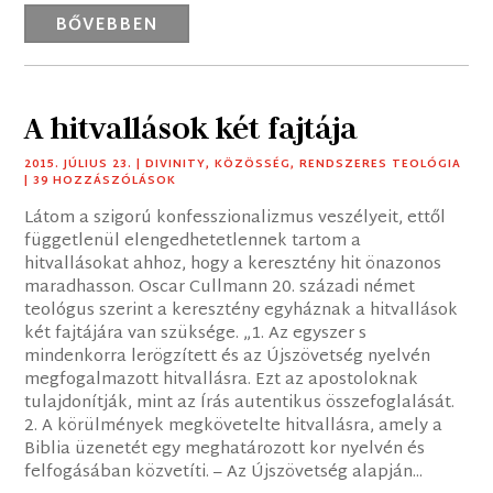
BŐVEBBEN
A hitvallások két fajtája
2015. JÚLIUS 23.
|
DIVINITY
,
KÖZÖSSÉG
,
RENDSZERES TEOLÓGIA
| 39 HOZZÁSZÓLÁSOK
Látom a szigorú konfesszionalizmus veszélyeit, ettől
függetlenül elengedhetetlennek tartom a
hitvallásokat ahhoz, hogy a keresztény hit önazonos
maradhasson. Oscar Cullmann 20. századi német
teológus szerint a keresztény egyháznak a hitvallások
két fajtájára van szüksége. „1. Az egyszer s
mindenkorra lerögzített és az Újszövetség nyelvén
megfogalmazott hitvallásra. Ezt az apostoloknak
tulajdonítják, mint az Írás autentikus összefoglalását.
2. A körülmények megkövetelte hitvallásra, amely a
Biblia üzenetét egy meghatározott kor nyelvén és
felfogásában közvetíti. – Az Újszövetség alapján...