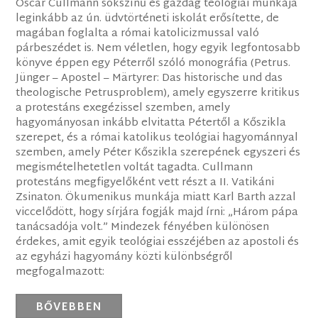
Oscar Cullmann sokszínű és gazdag teológiai munkája
leginkább az ún. üdvtörténeti iskolát erősítette, de
magában foglalta a római katolicizmussal való
párbeszédet is. Nem véletlen, hogy egyik legfontosabb
könyve éppen egy Péterről szóló monográfia (Petrus.
Jünger – Apostel – Märtyrer: Das historische und das
theologische Petrusproblem), amely egyszerre kritikus
a protestáns exegézissel szemben, amely
hagyományosan inkább elvitatta Pétertől a Kőszikla
szerepet, és a római katolikus teológiai hagyománnyal
szemben, amely Péter Kőszikla szerepének egyszeri és
megismételhetetlen voltát tagadta. Cullmann
protestáns megfigyelőként vett részt a II. Vatikáni
Zsinaton. Ökumenikus munkája miatt Karl Barth azzal
viccelődött, hogy sírjára fogják majd írni: „Három pápa
tanácsadója volt.” Mindezek fényében különösen
érdekes, amit egyik teológiai esszéjében az apostoli és
az egyházi hagyomány közti különbségről
megfogalmazott:
BŐVEBBEN