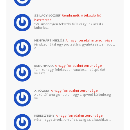
SZILÁGYI JÓZSEF
Rembrandt: A tékozló fiú
hazatérése
"Valamennyien tékozló fiúk vagyunk azzal a
különbs…
MENYHÁRT MIKLÓS
A nagy forradalmi terror vége
Mindazonáltal egy protestáns gyülekezetben adott
d…
BENCHMARK
A nagy forradalmi terror vége
"amikor egy felekezet hivatalosan püspökké
választ…
X. JÓZSEF
A nagy forradalmi terror vége
A „költő” arra gondolt, hogy alapvető különbség
va…
KERESZTÉNY
A nagy forradalmi terror vége
Péter, egyetértek. Amit írsz, az igaz, a katolikus…