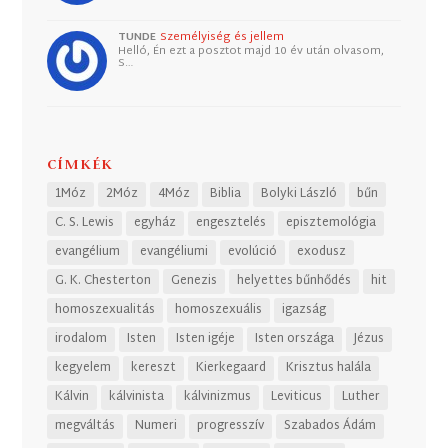
TUNDE
Személyiség és jellem
Helló, Én ezt a posztot majd 10 év után olvasom,
S…
CÍMKÉK
1Móz
2Móz
4Móz
Biblia
Bolyki László
bűn
C. S. Lewis
egyház
engesztelés
episztemológia
evangélium
evangéliumi
evolúció
exodusz
G. K. Chesterton
Genezis
helyettes bűnhődés
hit
homoszexualitás
homoszexuális
igazság
irodalom
Isten
Isten igéje
Isten országa
Jézus
kegyelem
kereszt
Kierkegaard
Krisztus halála
Kálvin
kálvinista
kálvinizmus
Leviticus
Luther
megváltás
Numeri
progresszív
Szabados Ádám