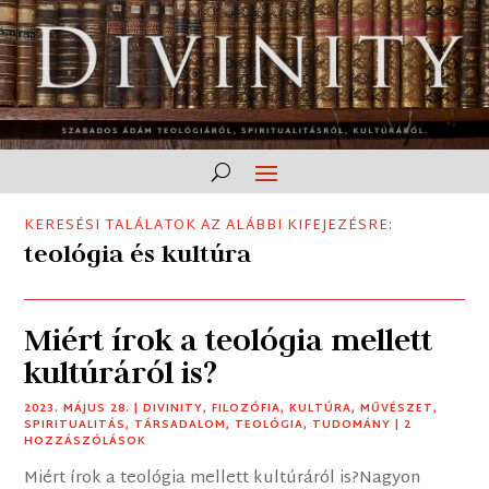
KERESÉSI TALÁLATOK AZ ALÁBBI KIFEJEZÉSRE:
teológia és kultúra
Miért írok a teológia mellett
kultúráról is?
2023. MÁJUS 28.
|
DIVINITY
,
FILOZÓFIA
,
KULTÚRA
,
MŰVÉSZET
,
SPIRITUALITÁS
,
TÁRSADALOM
,
TEOLÓGIA
,
TUDOMÁNY
| 2
HOZZÁSZÓLÁSOK
Miért írok a teológia mellett kultúráról is?Nagyon