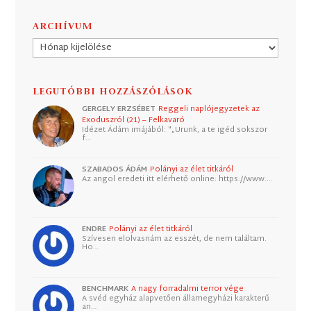
ARCHÍVUM
Archívum
LEGUTÓBBI HOZZÁSZÓLÁSOK
GERGELY ERZSÉBET
Reggeli naplójegyzetek az
Exoduszról (21) – Felkavaró
Idézet Ádám imájából: "„Urunk, a te igéd sokszor
f…
SZABADOS ÁDÁM
Polányi az élet titkáról
Az angol eredeti itt elérhető online: https://www.…
ENDRE
Polányi az élet titkáról
Szívesen elolvasnám az esszét, de nem találtam.
Ho…
BENCHMARK
A nagy forradalmi terror vége
A svéd egyház alapvetően államegyházi karakterű
an…