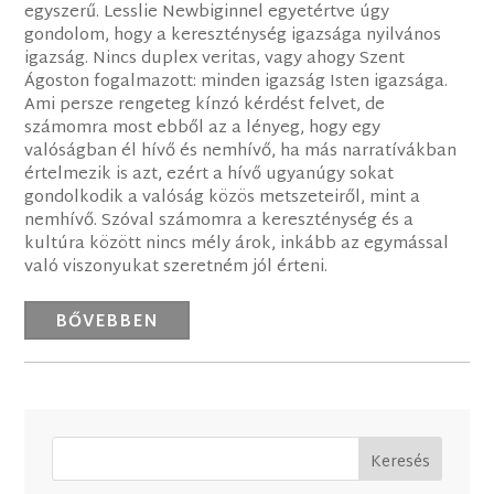
egyszerű. Lesslie Newbiginnel egyetértve úgy
gondolom, hogy a kereszténység igazsága nyilvános
igazság. Nincs duplex veritas, vagy ahogy Szent
Ágoston fogalmazott: minden igazság Isten igazsága.
Ami persze rengeteg kínzó kérdést felvet, de
számomra most ebből az a lényeg, hogy egy
valóságban él hívő és nemhívő, ha más narratívákban
értelmezik is azt, ezért a hívő ugyanúgy sokat
gondolkodik a valóság közös metszeteiről, mint a
nemhívő. Szóval számomra a kereszténység és a
kultúra között nincs mély árok, inkább az egymással
való viszonyukat szeretném jól érteni.
BŐVEBBEN