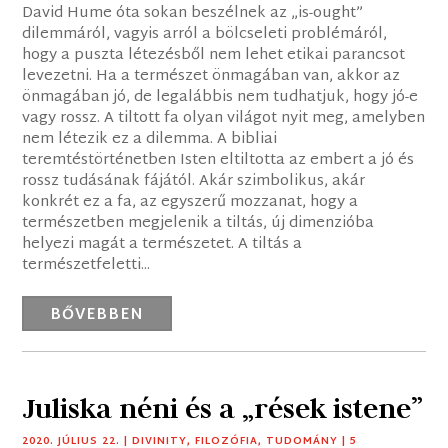
David Hume óta sokan beszélnek az „is-ought”
dilemmáról, vagyis arról a bölcseleti problémáról,
hogy a puszta létezésből nem lehet etikai parancsot
levezetni. Ha a természet önmagában van, akkor az
önmagában jó, de legalábbis nem tudhatjuk, hogy jó-e
vagy rossz. A tiltott fa olyan világot nyit meg, amelyben
nem létezik ez a dilemma. A bibliai
teremtéstörténetben Isten eltiltotta az embert a jó és
rossz tudásának fájától. Akár szimbolikus, akár
konkrét ez a fa, az egyszerű mozzanat, hogy a
természetben megjelenik a tiltás, új dimenzióba
helyezi magát a természetet. A tiltás a
természetfeletti...
BŐVEBBEN
Juliska néni és a „rések istene”
2020. JÚLIUS 22.
|
DIVINITY
,
FILOZÓFIA
,
TUDOMÁNY
| 5