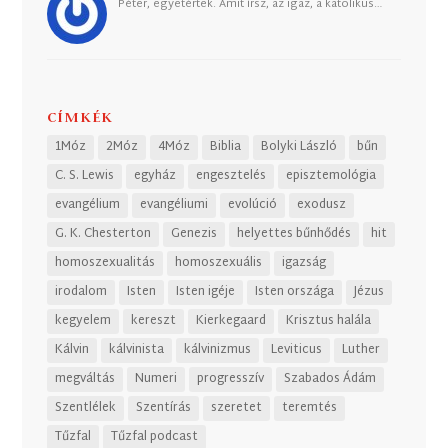
Péter, egyetértek. Amit írsz, az igaz, a katolikus…
CÍMKÉK
1Móz
2Móz
4Móz
Biblia
Bolyki László
bűn
C. S. Lewis
egyház
engesztelés
episztemológia
evangélium
evangéliumi
evolúció
exodusz
G. K. Chesterton
Genezis
helyettes bűnhődés
hit
homoszexualitás
homoszexuális
igazság
irodalom
Isten
Isten igéje
Isten országa
Jézus
kegyelem
kereszt
Kierkegaard
Krisztus halála
Kálvin
kálvinista
kálvinizmus
Leviticus
Luther
megváltás
Numeri
progresszív
Szabados Ádám
Szentlélek
Szentírás
szeretet
teremtés
Tűzfal
Tűzfal podcast