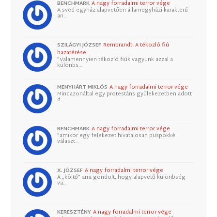
BENCHMARK
A nagy forradalmi terror vége
A svéd egyház alapvetően államegyházi karakterű
an…
SZILÁGYI JÓZSEF
Rembrandt: A tékozló fiú
hazatérése
"Valamennyien tékozló fiúk vagyunk azzal a
különbs…
MENYHÁRT MIKLÓS
A nagy forradalmi terror vége
Mindazonáltal egy protestáns gyülekezetben adott
d…
BENCHMARK
A nagy forradalmi terror vége
"amikor egy felekezet hivatalosan püspökké
választ…
X. JÓZSEF
A nagy forradalmi terror vége
A „költő” arra gondolt, hogy alapvető különbség
va…
KERESZTÉNY
A nagy forradalmi terror vége