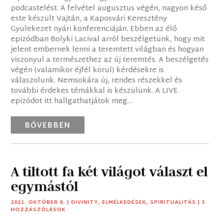
podcastelést. A felvétel augusztus végén, nagyon késő
este készült Vajtán, a Kaposvári Keresztény
Gyülekezet nyári konferenciáján. Ebben az élő
epizódban Bolyki Lacival arról beszélgetünk, hogy mit
jelent embernek lenni a teremtett világban és hogyan
viszonyul a természethez az új teremtés. A beszélgetés
végén (valamikor éjfél körül) kérdésekre is
válaszolunk. Nemsokára új, rendes részekkel és
további érdekes témákkal is készülünk. A LIVE
epizódot itt hallgathatjátok meg....
BŐVEBBEN
A tiltott fa két világot választ el
egymástól
2021. OKTÓBER 6.
|
DIVINITY
,
ELMÉLKEDÉSEK
,
SPIRITUALITÁS
| 3
HOZZÁSZÓLÁSOK