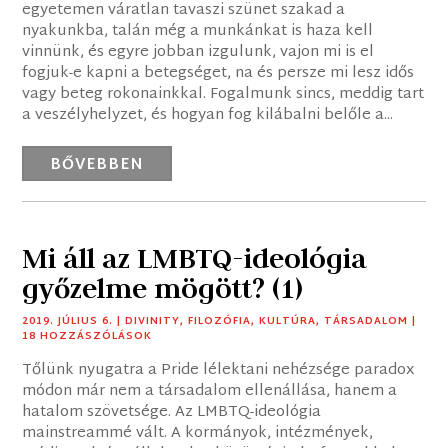
egyetemen váratlan tavaszi szünet szakad a
nyakunkba, talán még a munkánkat is haza kell
vinnünk, és egyre jobban izgulunk, vajon mi is el
fogjuk-e kapni a betegséget, na és persze mi lesz idős
vagy beteg rokonainkkal. Fogalmunk sincs, meddig tart
a veszélyhelyzet, és hogyan fog kilábalni belőle a...
BŐVEBBEN
Mi áll az LMBTQ-ideológia
győzelme mögött? (1)
2019. JÚLIUS 6.
|
DIVINITY
,
FILOZÓFIA
,
KULTÚRA
,
TÁRSADALOM
|
18 HOZZÁSZÓLÁSOK
Tőlünk nyugatra a Pride lélektani nehézsége paradox
módon már nem a társadalom ellenállása, hanem a
hatalom szövetsége. Az LMBTQ-ideológia
mainstreammé vált. A kormányok, intézmények,