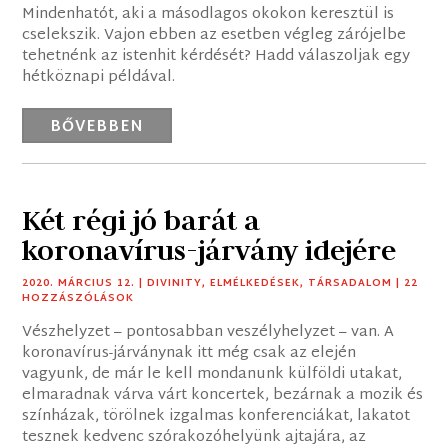
Mindenhatót, aki a másodlagos okokon keresztül is
cselekszik. Vajon ebben az esetben végleg zárójelbe
tehetnénk az istenhit kérdését? Hadd válaszoljak egy
hétköznapi példával.
BŐVEBBEN
Két régi jó barát a
koronavírus-járvány idejére
2020. MÁRCIUS 12.
|
DIVINITY
,
ELMÉLKEDÉSEK
,
TÁRSADALOM
| 22
HOZZÁSZÓLÁSOK
Vészhelyzet – pontosabban veszélyhelyzet – van. A
koronavírus-járványnak itt még csak az elején
vagyunk, de már le kell mondanunk külföldi utakat,
elmaradnak várva várt koncertek, bezárnak a mozik és
színházak, törölnek izgalmas konferenciákat, lakatot
tesznek kedvenc szórakozóhelyünk ajtajára, az