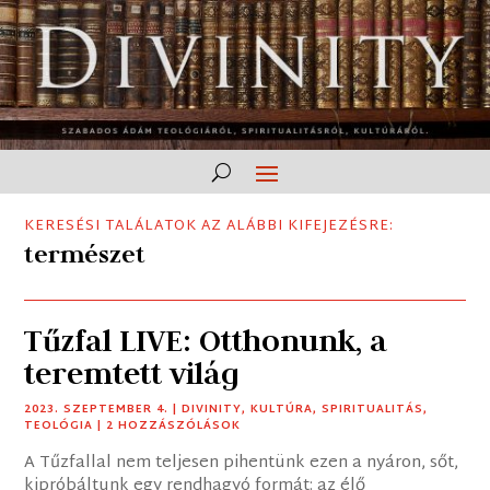
KERESÉSI TALÁLATOK AZ ALÁBBI KIFEJEZÉSRE:
természet
Tűzfal LIVE: Otthonunk, a
teremtett világ
2023. SZEPTEMBER 4.
|
DIVINITY
,
KULTÚRA
,
SPIRITUALITÁS
,
TEOLÓGIA
| 2 HOZZÁSZÓLÁSOK
A Tűzfallal nem teljesen pihentünk ezen a nyáron, sőt,
kipróbáltunk egy rendhagyó formát: az élő