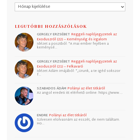
Archívum
LEGUTÓBBI HOZZÁSZÓLÁSOK
GERGELY ERZSÉBET
Reggeli naplójegyzetek az
Exoduszról (22) – Keménység és irgalom
Idézet a posztból: "A mai ember fejében a
keménysé…
GERGELY ERZSÉBET
Reggeli naplójegyzetek az
Exoduszról (21) – Felkavaró
Idézet Ádám imájából: "„Urunk, a te igéd sokszor
f…
SZABADOS ÁDÁM
Polányi az élet titkáról
Az angol eredeti itt elérhető online: https://www.…
ENDRE
Polányi az élet titkáról
Szívesen elolvasnám az esszét, de nem találtam.
Ho…