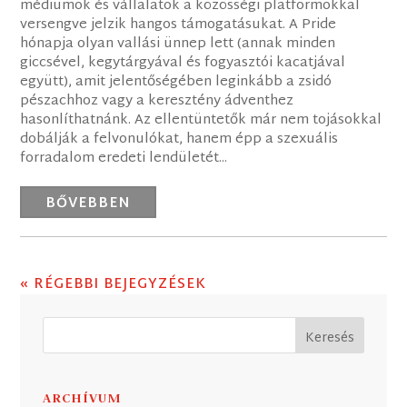
médiumok és vállalatok a közösségi platformokkal
versengve jelzik hangos támogatásukat. A Pride
hónapja olyan vallási ünnep lett (annak minden
giccsével, kegytárgyával és fogyasztói kacatjával
együtt), amit jelentőségében leginkább a zsidó
pészachhoz vagy a keresztény ádventhez
hasonlíthatnánk. Az ellentüntetők már nem tojásokkal
dobálják a felvonulókat, hanem épp a szexuális
forradalom eredeti lendületét...
BŐVEBBEN
« RÉGEBBI BEJEGYZÉSEK
ARCHÍVUM