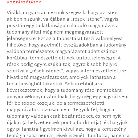
HOZZÁSZÓLÁSOK
Vitákban gyakran nekünk szegezik, hogy az Isten,
akiben hiszünk, valójában a „rések istene”, vagyis
pusztán egy tudatlanságon alapuló magyarázat a
tudomány által még nem megmagyarázott
jelenségekre. Ezt az a tapasztalat teszi valamelyest
hihetővé, hogy az elmúlt évszázadokban a tudomány
valóban természetes magyarázatot adott számos
korábban természetfelettinek tartott jelenségre. A
rések pedig egyre szűkültek, egyre kisebb helyre
szorítva a „rések istenét”, vagyis a természetfelettire
hivatkozó magyarázatokat, amelyek láthatóan a
tudatlanságból fakadtak. Sokan ebből arra
következtetnek, hogy a tudomány rései nemsokára
annyira vékonyra záródnak, hogy még egy hajszál sem
fér be többé közéjük, de a természetfeletti
magyarázatok biztosan nem. Tegyük fel, hogy a
tudomány valóban csak bezár réseket, és nem nyit
újakat (a helyzet ennek pont a fordítottja), és hagyjuk
egy pillanatra figyelmen kívül azt, hogy a keresztény
teológia soha nem a „rések istenét” tanította, hanem a