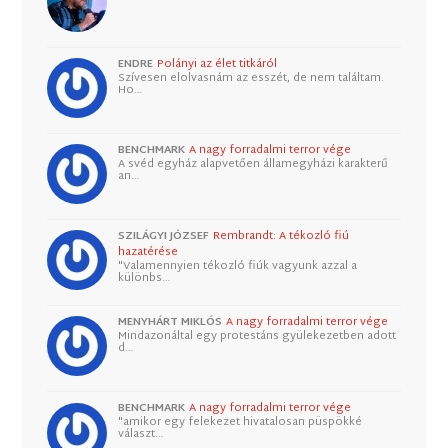
ENDRE
Polányi az élet titkáról
Szívesen elolvasnám az esszét, de nem találtam.
Ho…
BENCHMARK
A nagy forradalmi terror vége
A svéd egyház alapvetően államegyházi karakterű
an…
SZILÁGYI JÓZSEF
Rembrandt: A tékozló fiú
hazatérése
"Valamennyien tékozló fiúk vagyunk azzal a
különbs…
MENYHÁRT MIKLÓS
A nagy forradalmi terror vége
Mindazonáltal egy protestáns gyülekezetben adott
d…
BENCHMARK
A nagy forradalmi terror vége
"amikor egy felekezet hivatalosan püspökké
választ…