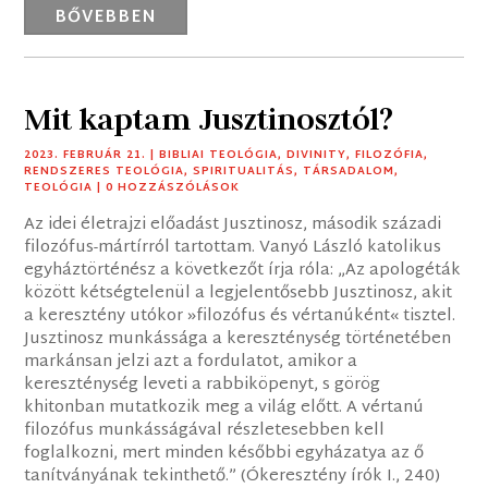
BŐVEBBEN
Mit kaptam Jusztinosztól?
2023. FEBRUÁR 21.
|
BIBLIAI TEOLÓGIA
,
DIVINITY
,
FILOZÓFIA
,
RENDSZERES TEOLÓGIA
,
SPIRITUALITÁS
,
TÁRSADALOM
,
TEOLÓGIA
| 0 HOZZÁSZÓLÁSOK
Az idei életrajzi előadást Jusztinosz, második századi
filozófus-mártírról tartottam. Vanyó László katolikus
egyháztörténész a következőt írja róla: „Az apologéták
között kétségtelenül a legjelentősebb Jusztinosz, akit
a keresztény utókor »filozófus és vértanúként« tisztel.
Jusztinosz munkássága a kereszténység történetében
markánsan jelzi azt a fordulatot, amikor a
kereszténység leveti a rabbiköpenyt, s görög
khitonban mutatkozik meg a világ előtt. A vértanú
filozófus munkásságával részletesebben kell
foglalkozni, mert minden későbbi egyházatya az ő
tanítványának tekinthető.” (Ókeresztény írók I., 240)