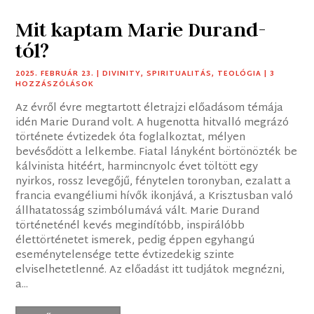
Mit kaptam Marie Durand-
tól?
2025. FEBRUÁR 23.
|
DIVINITY
,
SPIRITUALITÁS
,
TEOLÓGIA
| 3
HOZZÁSZÓLÁSOK
Az évről évre megtartott életrajzi előadásom témája
idén Marie Durand volt. A hugenotta hitvalló megrázó
története évtizedek óta foglalkoztat, mélyen
bevésődött a lelkembe. Fiatal lányként börtönözték be
kálvinista hitéért, harmincnyolc évet töltött egy
nyirkos, rossz levegőjű, fénytelen toronyban, ezalatt a
francia evangéliumi hívők ikonjává, a Krisztusban való
állhatatosság szimbólumává vált. Marie Durand
történeténél kevés megindítóbb, inspirálóbb
élettörténetet ismerek, pedig éppen egyhangú
eseménytelensége tette évtizedekig szinte
elviselhetetlenné. Az előadást itt tudjátok megnézni,
a...