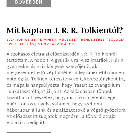
BŐVEBBEN
Mit kaptam J. R. R. Tolkientól?
2024. JÚNIUS 24.
|
DIVINITY
,
MŰVÉSZET
,
RENDSZERES TEOLÓGIA
,
SPIRITUALITÁS
| 6 HOZZÁSZÓLÁSOK
A szokásos életrajzi előadást idén J. R. R. Tolkienról
tartottam, A hobbit, A gyűrűk ura, A szilmarilok, Húrin
gyermekei és más könyvek szerzőjéről, aki
megteremtette Középföldét és a legismertebb modern
mitológiát. Tolkien keresztény volt, keresztényként írt,
és maga is hangsúlyozta, hogy írásait az evangélium
„eukatasztrófája" járja át. Az előadásban többek
között arról beszélek, hogy mi a fikció jelentősége,
miért fontos a nyelv, valamint hogy szellemi
háborúban állunk és az alázatosoké a végső győzelem.
Az előadást itt tudjátok megnézni, a többi életrajzi
előadást pedig itt...