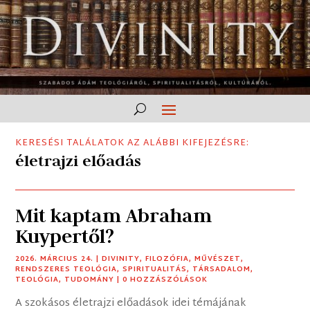
KERESÉSI TALÁLATOK AZ ALÁBBI KIFEJEZÉSRE:
életrajzi előadás
Mit kaptam Abraham
Kuypertől?
2026. MÁRCIUS 24.
|
DIVINITY
,
FILOZÓFIA
,
MŰVÉSZET
,
RENDSZERES TEOLÓGIA
,
SPIRITUALITÁS
,
TÁRSADALOM
,
TEOLÓGIA
,
TUDOMÁNY
| 0 HOZZÁSZÓLÁSOK
A szokásos életrajzi előadások idei témájának