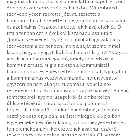
magánzárkában, ahol soha nem látta a napot, viszont
őrei rendszeresen verték és kínozták. Wurmbrand
szenvedélyesen szerette Jézust, szerette a
kommunistákat, szerette a megszálló orosz katonákat,
és azoknak is Krisztust hirdette, akik gyűlölték őt. Ő
írta azonban ezt is évekkel kiszabadulása után:
„Jobban szenvedek Nyugaton, mint ahogy valaha is
szenvedtem a börtönben, mert a saját szemeimmel
látom, hogy a nyugati kultúra haldoklik. (…) A Nyugat…
alszik. Azonban van egy erő, amely nem alszik: a
kommunizmusé. Míg a Keleten a kommunisták
kiábrándultak és elvesztették az illúziókat, Nyugaton
a kommunizmus veszélyes maradt. Mert Nyugaton
egyszerűen nem akarják tudomásul venni a sok
rettenetes hírt a kommunista országokban végbemenő
rémtettekről, nyomorúságokról és embertelen
üldöztetésekről. Fáradhatatlan buzgalommal
terjesztik ’üdvözítő tanukat’ mindenfelé, a felsőbb
osztályok szalonjaiban, az értelmiségek klubjaiban,
egyetemeken és főiskolákon, nyomornegyedekben és
templomokban. Mi, keresztyének gyakran csak fél
szívvel vagyunk a teljes igazság oldalán. Ők viszont