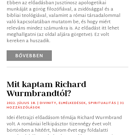
Ebben az előadásban Jusztinosz apologetikai
munkáját a görög filozófiával, a zsidósággal és a
bibliai teológiával, valamint a római társadalommal
való kapcsolatában mutatom be, és hogy miért
releváns mindez számunkra is. Az előadást itt lehet
meghallgatni (az oldal aljára görgetve). Ez volt
kereken a huszadik.
BŐVEBBEN
Mit kaptam Richard
Wurmbrandtól?
2022. JÚLIUS 18.
|
DIVINITY
,
ELMÉLKEDÉSEK
,
SPIRITUALITÁS
| 31
HOZZÁSZÓLÁSOK
Idei életrajzi előadásom témája Richard Wurmbrand
volt. A romániai lelkipásztor tizennégy évet volt
börtönben a hitéért, három évet egy földalatti