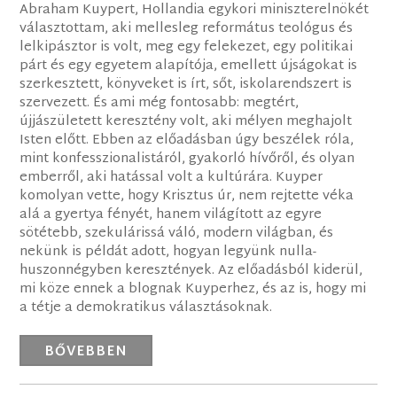
Abraham Kuypert, Hollandia egykori miniszterelnökét
választottam, aki mellesleg református teológus és
lelkipásztor is volt, meg egy felekezet, egy politikai
párt és egy egyetem alapítója, emellett újságokat is
szerkesztett, könyveket is írt, sőt, iskolarendszert is
szervezett. És ami még fontosabb: megtért,
újjászületett keresztény volt, aki mélyen meghajolt
Isten előtt. Ebben az előadásban úgy beszélek róla,
mint konfesszionalistáról, gyakorló hívőről, és olyan
emberről, aki hatással volt a kultúrára. Kuyper
komolyan vette, hogy Krisztus úr, nem rejtette véka
alá a gyertya fényét, hanem világított az egyre
sötétebb, szekulárissá váló, modern világban, és
nekünk is példát adott, hogyan legyünk nulla-
huszonnégyben keresztények. Az előadásból kiderül,
mi köze ennek a blognak Kuyperhez, és az is, hogy mi
a tétje a demokratikus választásoknak.
BŐVEBBEN