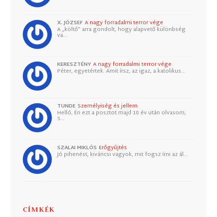
X. JÓZSEF
A nagy forradalmi terror vége
A „költő” arra gondolt, hogy alapvető különbség
va…
KERESZTÉNY
A nagy forradalmi terror vége
Péter, egyetértek. Amit írsz, az igaz, a katolikus…
TUNDE
Személyiség és jellem
Helló, Én ezt a posztot majd 10 év után olvasom,
S…
SZALAI MIKLÓS
Erőgyűjtés
Jó pihenést, kiváncsi vagyok, mit fogsz írni az ál…
CÍMKÉK