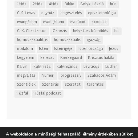
1Móz
2Móz
4Móz
Biblia
Bolyki László
bűn
C. S. Lewis
egyház
engesztelés
episztemológia
evangélium
evangéliumi
evolúció
exodusz
G. K. Chesterton
Genezis
helyettes bűnhődés
hit
homoszexualitás
homoszexuális
igazság
irodalom
Isten
Isten igéje
Isten országa
Jézus
kegyelem
kereszt
Kierkegaard
Krisztus halála
Kálvin
kálvinista
kálvinizmus
Leviticus
Luther
megváltás
Numeri
progresszív
Szabados Ádám
Szentlélek
Szentírás
szeretet
teremtés
Tűzfal
Tűzfal podcast
A weboldalon a minőségi felhasználói élmény érdekében sütiket