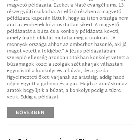
magvető példázata. Ezeket a Máté evangéliuma 13.
része gyűjti csokorba. Az előző részben a magvető
példázata kapcsán láttuk, hogy az Isten országa nem
arat az emberek közt osztatlan sikert. A magvető
példázatát a búza és a konkoly példázata követi,
amely újabb oldalát mutatja meg a titoknak. „A
mennyek országa ahhoz az emberhez hasonló, aki jó
magot vetett a földjébe.” A Jézus példázatában
szereplő ellenség azonban titokban konkolyt vetett a
búzamagok közé; a szolgák szét akarják választani
egymástól a konkolyt és a búzát, de a gazda
figyelmezteti őket: várjanak az aratásig, addig hadd
nőjön együtt a gabona és a gaz. Majd az aratáskor az
aratók begyűjtik a búzát, a konkolyt pedig a tűzre
vetik. Eddig a példázat.
BŐVEBBEN