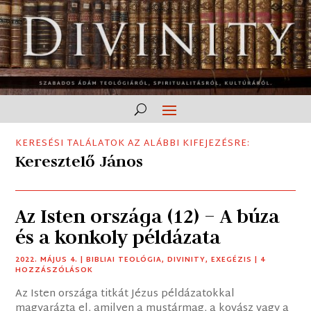
KERESÉSI TALÁLATOK AZ ALÁBBI KIFEJEZÉSRE:
Keresztelő János
Az Isten országa (12) – A búza
és a konkoly példázata
2022. MÁJUS 4.
|
BIBLIAI TEOLÓGIA
,
DIVINITY
,
EXEGÉZIS
| 4
HOZZÁSZÓLÁSOK
Az Isten országa titkát Jézus példázatokkal
magyarázta el, amilyen a mustármag, a kovász vagy a