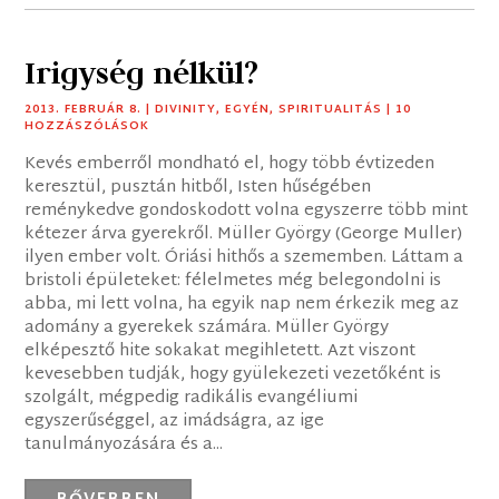
Irigység nélkül?
2013. FEBRUÁR 8.
|
DIVINITY
,
EGYÉN
,
SPIRITUALITÁS
| 10
HOZZÁSZÓLÁSOK
Kevés emberről mondható el, hogy több évtizeden
keresztül, pusztán hitből, Isten hűségében
reménykedve gondoskodott volna egyszerre több mint
kétezer árva gyerekről. Müller György (George Muller)
ilyen ember volt. Óriási hithős a szememben. Láttam a
bristoli épületeket: félelmetes még belegondolni is
abba, mi lett volna, ha egyik nap nem érkezik meg az
adomány a gyerekek számára. Müller György
elképesztő hite sokakat megihletett. Azt viszont
kevesebben tudják, hogy gyülekezeti vezetőként is
szolgált, mégpedig radikális evangéliumi
egyszerűséggel, az imádságra, az ige
tanulmányozására és a...