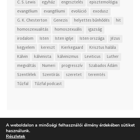
C. S. Lewis
egyház
engesztelés
episztemológia
evangélium
evangéliumi
evolúció
exodusz
G. K. Chesterton
Genezis
helyettes bűnhődés
hit
homoszexualitás
homoszexuális
igazság
irodalom
Isten
Isten igéje
Isten országa
Jézus
kegyelem
kereszt
Kierkegaard
Krisztus halála
Kálvin
kálvinista
kálvinizmus
Leviticus
Luther
megváltás
Numeri
progresszív
Szabados Ádám
Szentlélek
Szentírás
szeretet
teremtés
Tűzfal
Tűzfal podcast
A weboldalon a minőségi felhasználói élmény érdekében sütiket
használunk.
Részletek