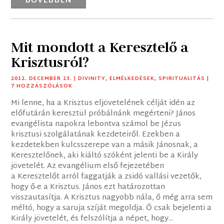
BŐVEBBEN
Mit mondott a Keresztelő a
Krisztusról?
2012. DECEMBER 23.
|
DIVINITY
,
ELMÉLKEDÉSEK
,
SPIRITUALITÁS
|
7 HOZZÁSZÓLÁSOK
Mi lenne, ha a Krisztus eljövetelének célját idén az
előfutárán keresztül próbálnánk megérteni? János
evangélista napokra lebontva számol be Jézus
krisztusi szolgálatának kezdeteiről. Ezekben a
kezdetekben kulcsszerepe van a másik Jánosnak, a
Keresztelőnek, aki kiáltó szóként jelenti be a Király
jövetelét. Az evangélium első fejezetében
a Keresztelőt arról faggatják a zsidó vallási vezetők,
hogy ő-e a Krisztus. János ezt határozottan
visszautasítja. A Krisztus nagyobb nála, ő még arra sem
méltó, hogy a saruja szíját megoldja. Ő csak bejelenti a
Király jövetelét, és felszólítja a népet, hogy...