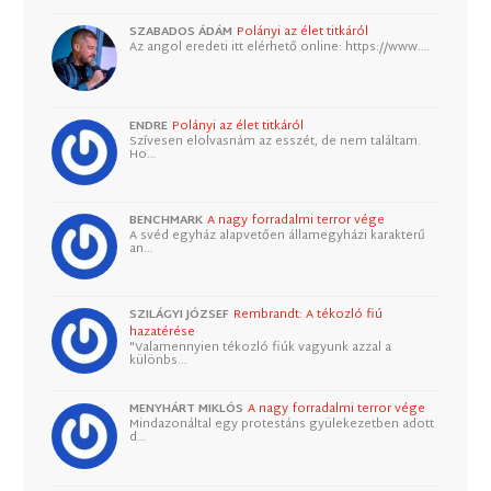
SZABADOS ÁDÁM
Polányi az élet titkáról
Az angol eredeti itt elérhető online: https://www.…
ENDRE
Polányi az élet titkáról
Szívesen elolvasnám az esszét, de nem találtam.
Ho…
BENCHMARK
A nagy forradalmi terror vége
A svéd egyház alapvetően államegyházi karakterű
an…
SZILÁGYI JÓZSEF
Rembrandt: A tékozló fiú
hazatérése
"Valamennyien tékozló fiúk vagyunk azzal a
különbs…
MENYHÁRT MIKLÓS
A nagy forradalmi terror vége
Mindazonáltal egy protestáns gyülekezetben adott
d…