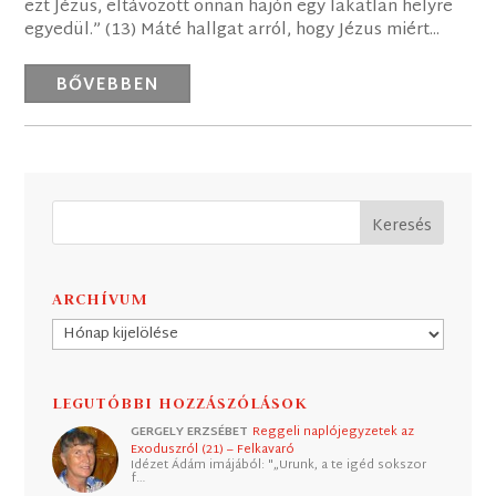
ezt Jézus, eltávozott onnan hajón egy lakatlan helyre
egyedül.” (13) Máté hallgat arról, hogy Jézus miért...
BŐVEBBEN
ARCHÍVUM
Archívum
LEGUTÓBBI HOZZÁSZÓLÁSOK
GERGELY ERZSÉBET
Reggeli naplójegyzetek az
Exoduszról (21) – Felkavaró
Idézet Ádám imájából: "„Urunk, a te igéd sokszor
f…