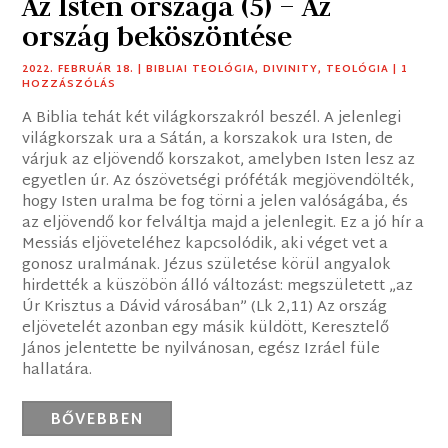
Az Isten országa (5) – Az
ország beköszöntése
2022. FEBRUÁR 18.
|
BIBLIAI TEOLÓGIA
,
DIVINITY
,
TEOLÓGIA
| 1
HOZZÁSZÓLÁS
A Biblia tehát két világkorszakról beszél. A jelenlegi
világkorszak ura a Sátán, a korszakok ura Isten, de
várjuk az eljövendő korszakot, amelyben Isten lesz az
egyetlen úr. Az ószövetségi próféták megjövendölték,
hogy Isten uralma be fog törni a jelen valóságába, és
az eljövendő kor felváltja majd a jelenlegit. Ez a jó hír a
Messiás eljöveteléhez kapcsolódik, aki véget vet a
gonosz uralmának. Jézus születése körül angyalok
hirdették a küszöbön álló változást: megszületett „az
Úr Krisztus a Dávid városában” (Lk 2,11) Az ország
eljövetelét azonban egy másik küldött, Keresztelő
János jelentette be nyilvánosan, egész Izráel füle
hallatára.
BŐVEBBEN