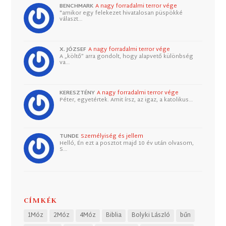
BENCHMARK
A nagy forradalmi terror vége
"amikor egy felekezet hivatalosan püspökké
választ…
X. JÓZSEF
A nagy forradalmi terror vége
A „költő” arra gondolt, hogy alapvető különbség
va…
KERESZTÉNY
A nagy forradalmi terror vége
Péter, egyetértek. Amit írsz, az igaz, a katolikus…
TUNDE
Személyiség és jellem
Helló, Én ezt a posztot majd 10 év után olvasom,
S…
CÍMKÉK
1Móz
2Móz
4Móz
Biblia
Bolyki László
bűn