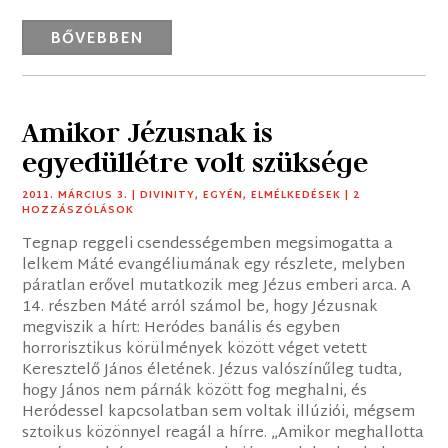
BŐVEBBEN
Amikor Jézusnak is
egyedüllétre volt szüksége
2011. MÁRCIUS 3.
|
DIVINITY
,
EGYÉN
,
ELMÉLKEDÉSEK
| 2
HOZZÁSZÓLÁSOK
Tegnap reggeli csendességemben megsimogatta a
lelkem Máté evangéliumának egy részlete, melyben
páratlan erővel mutatkozik meg Jézus emberi arca. A
14. részben Máté arról számol be, hogy Jézusnak
megviszik a hírt: Heródes banális és egyben
horrorisztikus körülmények között véget vetett
Keresztelő János életének. Jézus valószínűleg tudta,
hogy János nem párnák között fog meghalni, és
Heródessel kapcsolatban sem voltak illúziói, mégsem
sztoikus közönnyel reagál a hírre. „Amikor meghallotta