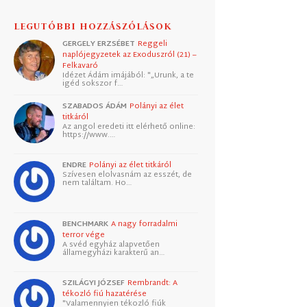
LEGUTÓBBI HOZZÁSZÓLÁSOK
GERGELY ERZSÉBET
Reggeli
naplójegyzetek az Exoduszról (21) –
Felkavaró
Idézet Ádám imájából: "„Urunk, a te
igéd sokszor f…
SZABADOS ÁDÁM
Polányi az élet
titkáról
Az angol eredeti itt elérhető online:
https://www.…
ENDRE
Polányi az élet titkáról
Szívesen elolvasnám az esszét, de
nem találtam. Ho…
BENCHMARK
A nagy forradalmi
terror vége
A svéd egyház alapvetően
államegyházi karakterű an…
SZILÁGYI JÓZSEF
Rembrandt: A
tékozló fiú hazatérése
"Valamennyien tékozló fiúk