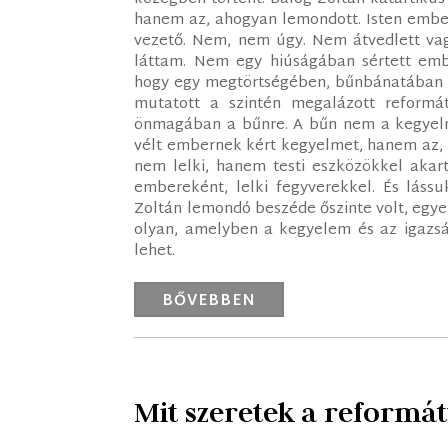
hanem az, ahogyan lemondott. Isten ember
vezető. Nem, nem úgy. Nem átvedlett vag
láttam. Nem egy hiúságában sértett embe
hogy egy megtörtségében, bűnbánatában fö
mutatott a szintén megalázott reformá
önmagában a bűnre. A bűn nem a kegyelmi
vélt embernek kért kegyelmet, hanem az, a
nem lelki, hanem testi eszközökkel akart
embereként, lelki fegyverekkel. És lássu
Zoltán lemondó beszéde őszinte volt, egy
olyan, amelyben a kegyelem és az igazság
lehet.
BŐVEBBEN
Mit szeretek a reform