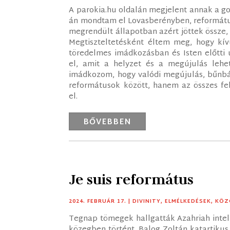
A parokia.hu oldalán megjelent annak a go
án mondtam el Lovasberényben, református
megrendült állapotban azért jöttek össze
Megtiszteltetésként éltem meg, hogy kív
töredelmes imádkozásban és Isten előtt
el, amit a helyzet és a megújulás lehe
imádkozom, hogy valódi megújulás, bűnb
reformátusok között, hanem az összes fe
el.
BŐVEBBEN
Je suis református
2024. FEBRUÁR 17.
|
DIVINITY
,
ELMÉLKEDÉSEK
,
KÖZ
Tegnap tömegek hallgatták Azahriah intelm
közegben történt. Balog Zoltán katartiku