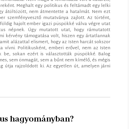
eként. Meghalt egy politikus és feltámadt egy lelki
y átöltözött, nem átmentette a hatalmát. Nem ezt
r szemfényvesztő mutatványa zajlott. Az történt,
ldig hajolt ember igazi püspökké válva végre utat
tus népnek. Úgy mutatott utat, hogy rámutatott
 kérvény támogatása volt, hiszen egy ártatlannak
mit alázattal elismert, hogy az Isten harcát sokszor
a vívni. Politikusként, emberi erővel, nem az Isten
k be, sokan ezért is választották püspökké. Balog
enes, sem önmagát, sem a bűnt nem kímélő, és mégis
 útja rajzolódott ki. Az egyetlen út, amelyen járni
átus hagyományban?