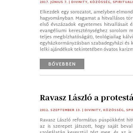
2017. JÚNIUS 7.
|
DIVINITY
,
KÖZÖSSÉG
,
SPIRITUAL
Elkezdek egy sorozatot, amelyben elmondo
hagyományban. Magamat a hitvallásos tör
első évszázadok egyetemes hitvallásait 
evangéliumi kereszténységhez sorolom ma
teljes megbízhatóságát), teológiailag kálv
egyházkormányzásban szabadegyházi és kon
lelki ajándékok tekintetében óvatos karizma
BŐVEBBEN
Ravasz László a protest
2012. SZEPTEMBER 13.
|
DIVINITY
,
KÖZÖSSÉG
,
SPI
Ravasz László református püspökként hit
az is szerepet játszott, hogy saját beva
szolgálatán keresztül tért meg, és az i