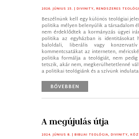
2026. JÚNIUS 15.
|
DIVINITY
,
RENDSZERES TEOLÓG
Beszélnünk kell egy különös teológiai jel
politika mélyen belenyúlik a társadalom é
nem érdeklődtek a kormányzás ügyei irá
politika az egyházban is identitásokat h
baloldali, liberális vagy konzervatí
kommentcsatákat az interneten, méricské
politika formálja a teológiát, nem pedi
tetszik, akár nem, megkerülhetetlenné vált
a politikai teológiánk és a szívünk indulat
BŐVEBBEN
A megújulás útja
2024. JÚNIUS 8.
|
BIBLIAI TEOLÓGIA
,
DIVINITY
,
KÖZ