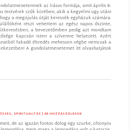
ndolatmenetemnek az írásos formája, amit április 8-
 testvérek szűk körében, akik a kegyelmi ügy utáni
, hogy a megújulás útját keressék egyházuk számára.
ülállóként részt vehettem az egész napos őszinte,
i útkeresésben, a bevezetőmben pedig azt mondtam
tősége kapcsán Isten a szívemre helyezett. Azért
ánatból fakadó ébredés mehessen végbe nemcsak a
lekezetben! A gondolatmenetemet itt olvashatjátok
ÖSSÉG
,
SPIRITUALITÁS
| 66 HOZZÁSZÓLÁSOK
eit, de az igazán fontos dolog egy szürke, öltönyös
s lemondása. Nem maga a lemondása volt a katarzis,