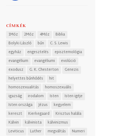
CÍMKÉK
1Móz
2Móz
4Móz
Biblia
Bolyki László
bűn
C. S. Lewis
egyház
engesztelés
episztemológia
evangélium
evangéliumi
evolúció
exodusz
G. K. Chesterton
Genezis
helyettes bűnhődés
hit
homoszexualitás
homoszexuális
igazság
irodalom
Isten
Isten igéje
Isten országa
Jézus
kegyelem
kereszt
Kierkegaard
Krisztus halála
Kálvin
kálvinista
kálvinizmus
Leviticus
Luther
megváltás
Numeri