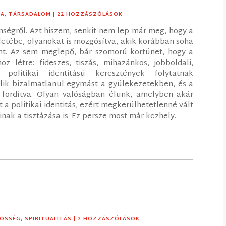
IA
,
TÁRSADALOM
| 22 HOZZÁSZÓLÁSOK
enségről. Azt hiszem, senkit nem lep már meg, hogy a
letébe, olyanokat is mozgósítva, akik korábban soha
nt. Az sem meglepő, bár szomorú kortünet, hogy a
oz létre: fideszes, tiszás, mihazánkos, jobboldali,
v politikai identitású keresztények folytatnak
lik bizalmatlanul egymást a gyülekezetekben, és a
g fordítva. Olyan valóságban élünk, amelyben akár
 a politikai identitás, ezért megkerülhetetlenné vált
ainak a tisztázása is. Ez persze most már közhely.
ÖSSÉG
,
SPIRITUALITÁS
| 2 HOZZÁSZÓLÁSOK