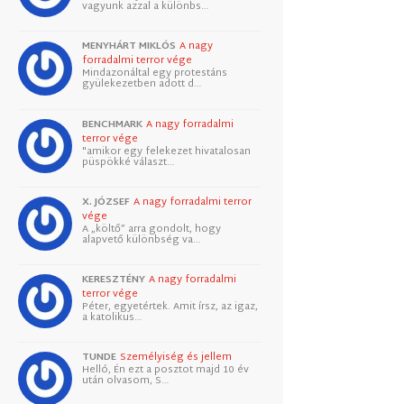
vagyunk azzal a különbs…
MENYHÁRT MIKLÓS
A nagy
forradalmi terror vége
Mindazonáltal egy protestáns
gyülekezetben adott d…
BENCHMARK
A nagy forradalmi
terror vége
"amikor egy felekezet hivatalosan
püspökké választ…
X. JÓZSEF
A nagy forradalmi terror
vége
A „költő” arra gondolt, hogy
alapvető különbség va…
KERESZTÉNY
A nagy forradalmi
terror vége
Péter, egyetértek. Amit írsz, az igaz,
a katolikus…
TUNDE
Személyiség és jellem
Helló, Én ezt a posztot majd 10 év
után olvasom, S…