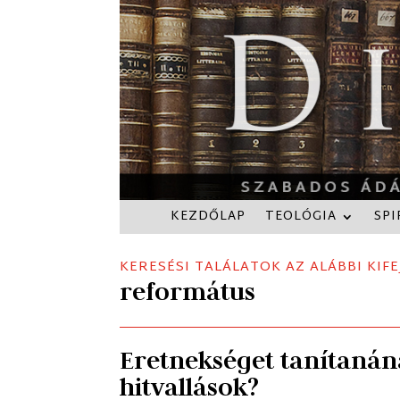
KEZDŐLAP
TEOLÓGIA
SPI
KERESÉSI TALÁLATOK AZ ALÁBBI KIFE
református
Eretnekséget tanítanán
hitvallások?