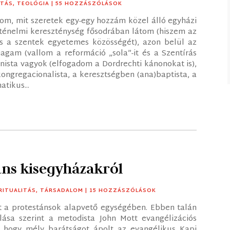
ITÁS
,
TEOLÓGIA
| 55 HOZZÁSZÓLÁSOK
m, mit szeretek egy-egy hozzám közel álló egyházi
ténelmi kereszténység fősodrában látom (hiszem az
és a szentek egyetemes közösségét), azon belül az
gam (vallom a reformáció „sola”-it és a Szentírás
inista vagyok (elfogadom a Dordrechti kánonokat is),
gregacionalista, a keresztségben (ana)baptista, a
tikus...
áns kisegyházakról
RITUALITÁS
,
TÁRSADALOM
| 15 HOZZÁSZÓLÁSOK
t a protestánsok alapvető egységében. Ebben talán
llása szerint a metodista John Mott evangélizációs
s, hogy mély barátságot ápolt az evangélikus Kapi