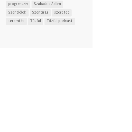
progresszív
Szabados Ádám
Szentlélek
Szentírás
szeretet
teremtés
Tűzfal
Tűzfal podcast