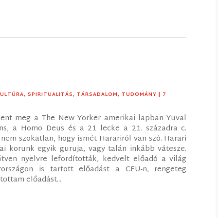
KULTÚRA
,
SPIRITUALITÁS
,
TÁRSADALOM
,
TUDOMÁNY
| 7
elent meg a The New Yorker amerikai lapban Yuval
iens, a Homo Deus és a 21 lecke a 21. századra c.
 nem szokatlan, hogy ismét Harariról van szó. Harari
iai korunk egyik guruja, vagy talán inkább vátesze.
ötven nyelvre lefordították, kedvelt előadó a világ
országon is tartott előadást a CEU-n, rengeteg
ottam előadást...