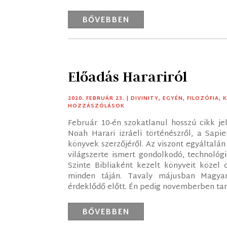
BŐVEBBEN
Előadás Harariról
2020. FEBRUÁR 23.
|
DIVINITY
,
EGYÉN
,
FILOZÓFIA
,
HOZZÁSZÓLÁSOK
Február 10-én szokatlanul hosszú cikk j
Noah Harari izráeli történészről, a Sap
könyvek szerzőjéről. Az viszont egyáltalán
világszerte ismert gondolkodó, technológ
Szinte Bibliaként kezelt könyveit közel 
minden táján. Tavaly májusban Magyar
érdeklődő előtt. Én pedig novemberben tart
BŐVEBBEN