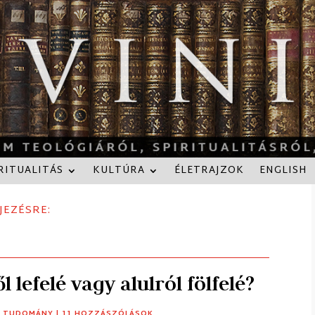
RITUALITÁS
KULTÚRA
ÉLETRAJZOK
ENGLISH
JEZÉSRE:
ől lefelé vagy alulról fölfelé?
,
TUDOMÁNY
| 11 HOZZÁSZÓLÁSOK