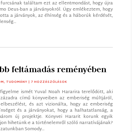
 furcsának találtam ezt az ellentmondást, hogy újra
Homo Deus-ban a járványokról. Úgy emlékeztem, hogy
tta a járványok, az éhínség és a háborúk kérdését,
enség...
obb feltámadás reményében
OM
,
TUDOMÁNY
| 7 HOZZÁSZÓLÁSOK
igyelme ismét Yuval Noah Hararira terelődött, aki
zázadra című könyveiben az emberiség múltjáról,
ű elbeszélést, és azt vizionálta, hogy az emberiség
nséget és a járványokat, hogy a halhatatlanság, a
árom új projektje. Könyvei Hararit korunk egyik
on hihetünk-e a történelemről szóló narratívájának?
ozatunkban Somody...