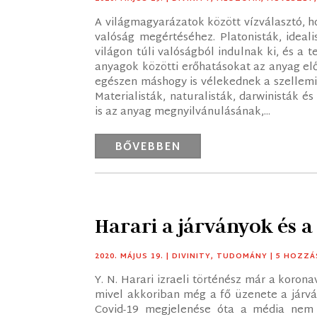
A világmagyarázatok között vízválasztó, hog
valóság megértéséhez. Platonisták, ideal
világon túli valóságból indulnak ki, és a
anyagok közötti erőhatásokat az anyag elő
egészen máshogy is vélekednek a szellemi 
Materialisták, naturalisták, darwinisták é
is az anyag megnyilvánulásának,...
BŐVEBBEN
Harari a járványok és a 
2020. MÁJUS 19.
|
DIVINITY
,
TUDOMÁNY
| 5 HOZZ
Y. N. Harari izraeli történész már a koronav
mivel akkoriban még a fő üzenete a járvá
Covid-19 megjelenése óta a média nem 