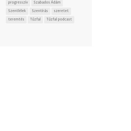
progresszív
Szabados Ádám
Szentlélek
Szentírás
szeretet
teremtés
Tűzfal
Tűzfal podcast