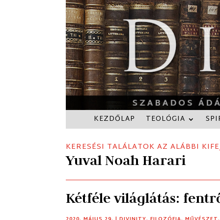
KEZDŐLAP
TEOLÓGIA
SPI
KERESÉSI TALÁLATOK AZ ALÁBBI KIFE
Yuval Noah Harari
Kétféle világlátás: fentr
2020. MÁJUS 29.
|
DIVINITY
,
FILOZÓFIA
,
MŰVÉSZET