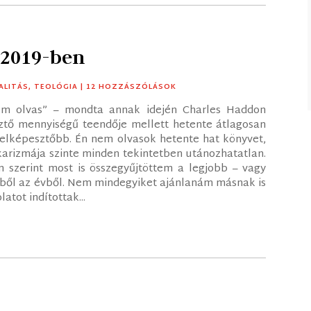
 2019-ben
ALITÁS
,
TEOLÓGIA
| 12 HOZZÁSZÓLÁSOK
em olvas” – mondta annak idején Charles Haddon
ztő mennyiségű teendője mellett hetente átlagosan
g elképesztőbb. Én nem olvasok hetente hat könyvet,
karizmája szinte minden tekintetben utánozhatatlan.
m szerint most is összegyűjtöttem a legjobb – vagy
ből az évből. Nem mindegyiket ajánlanám másnak is
tot indítottak...