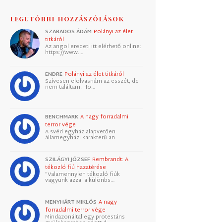
LEGUTÓBBI HOZZÁSZÓLÁSOK
SZABADOS ÁDÁM
Polányi az élet
titkáról
Az angol eredeti itt elérhető online:
https://www.…
ENDRE
Polányi az élet titkáról
Szívesen elolvasnám az esszét, de
nem találtam. Ho…
BENCHMARK
A nagy forradalmi
terror vége
A svéd egyház alapvetően
államegyházi karakterű an…
SZILÁGYI JÓZSEF
Rembrandt: A
tékozló fiú hazatérése
"Valamennyien tékozló fiúk
vagyunk azzal a különbs…
MENYHÁRT MIKLÓS
A nagy
forradalmi terror vége
Mindazonáltal egy protestáns