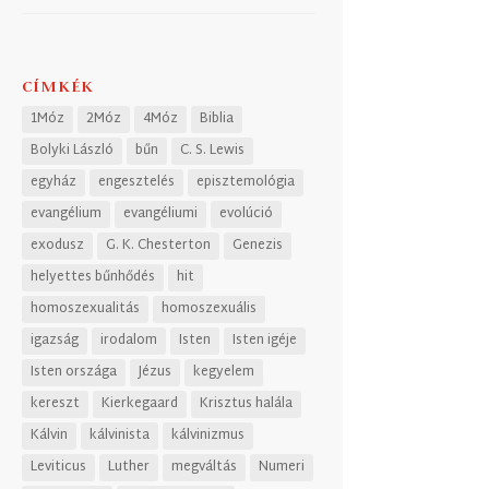
CÍMKÉK
1Móz
2Móz
4Móz
Biblia
Bolyki László
bűn
C. S. Lewis
egyház
engesztelés
episztemológia
evangélium
evangéliumi
evolúció
exodusz
G. K. Chesterton
Genezis
helyettes bűnhődés
hit
homoszexualitás
homoszexuális
igazság
irodalom
Isten
Isten igéje
Isten országa
Jézus
kegyelem
kereszt
Kierkegaard
Krisztus halála
Kálvin
kálvinista
kálvinizmus
Leviticus
Luther
megváltás
Numeri