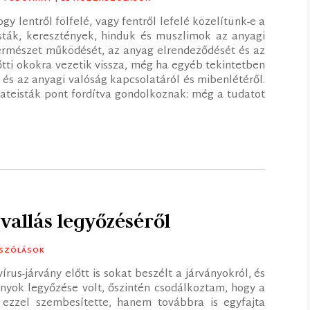
y lentről fölfelé, vagy fentről lefelé közelítünk-e a
isták, keresztények, hinduk és muszlimok az anyagi
 természet működését, az anyag elrendeződését és az
tti okokra vezetik vissza, még ha egyéb tekintetben
és az anyagi valóság kapcsolatáról és mibenlétéről.
s ateisták pont fordítva gondolkoznak: még a tudatot
vallás legyőzéséről
ÁSZÓLÁSOK
írus-járvány előtt is sokat beszélt a járványokról, és
nyok legyőzése volt, őszintén csodálkoztam, hogy a
ezzel szembesítette, hanem továbbra is egyfajta