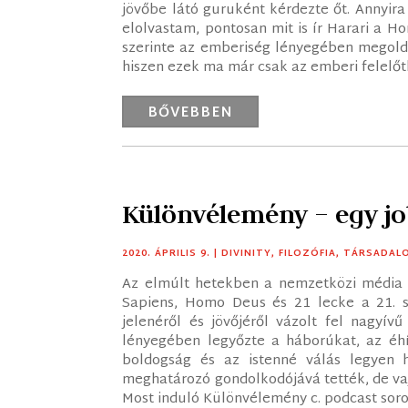
jövőbe látó guruként kérdezte őt. Annyira
elolvastam, pontosan mit is ír Harari a 
szerinte az emberiség lényegében megoldo
hiszen ezek ma már csak az emberi felelőtl
BŐVEBBEN
Különvélemény – egy j
2020. ÁPRILIS 9.
|
DIVINITY
,
FILOZÓFIA
,
TÁRSADAL
Az elmúlt hetekben a nemzetközi média f
Sapiens, Homo Deus és 21 lecke a 21. s
jelenéről és jövőjéről vázolt fel nagyív
lényegében legyőzte a háborúkat, az éhí
boldogság és az istenné válás legyen h
meghatározó gondolkodójává tették, de vaj
Most induló Különvélemény c. podcast sor