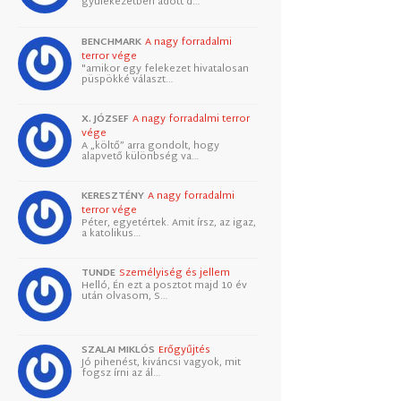
gyülekezetben adott d…
BENCHMARK
A nagy forradalmi
terror vége
"amikor egy felekezet hivatalosan
püspökké választ…
X. JÓZSEF
A nagy forradalmi terror
vége
A „költő” arra gondolt, hogy
alapvető különbség va…
KERESZTÉNY
A nagy forradalmi
terror vége
Péter, egyetértek. Amit írsz, az igaz,
a katolikus…
TUNDE
Személyiség és jellem
Helló, Én ezt a posztot majd 10 év
után olvasom, S…
SZALAI MIKLÓS
Erőgyűjtés
Jó pihenést, kiváncsi vagyok, mit
fogsz írni az ál…