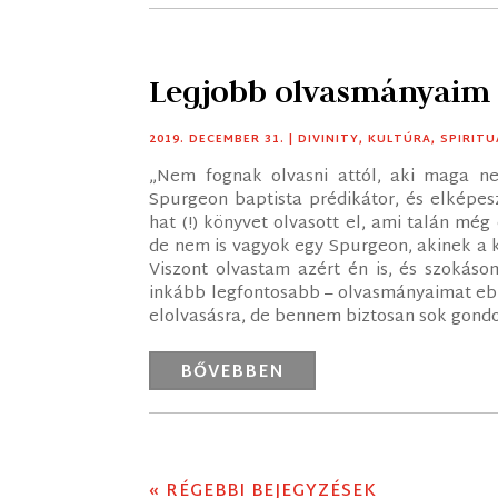
Legjobb olvasmányaim
2019. DECEMBER 31.
|
DIVINITY
,
KULTÚRA
,
SPIRITU
„Nem fognak olvasni attól, aki maga n
Spurgeon baptista prédikátor, és elképes
hat (!) könyvet olvasott el, ami talán mé
de nem is vagyok egy Spurgeon, akinek a 
Viszont olvastam azért én is, és szokáso
inkább legfontosabb – olvasmányaimat eb
elolvasásra, de bennem biztosan sok gondola
BŐVEBBEN
« RÉGEBBI BEJEGYZÉSEK