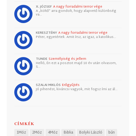
X. JÓZSEF
A nagy forradalmi terror vége
A „költő” arra gondolt, hogy alapvető különbség
va…
KERESZTÉNY
A nagy forradalmi terror vége
Péter, egyetértek. Amit írsz, az igaz, a katolikus…
TUNDE
Személyiség és jellem
Helló, Én ezt a posztot majd 10 év után olvasom,
S…
SZALAI MIKLÓS
Erőgyűjtés
Jó pihenést, kiváncsi vagyok, mit fogsz írni az ál…
CÍMKÉK
1Móz
2Móz
4Móz
Biblia
Bolyki László
bűn