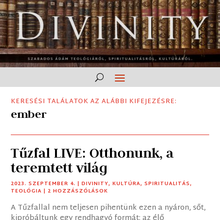
KERESÉSI TALÁLATOK AZ ALÁBBI KIFEJEZÉSRE:
ember
Tűzfal LIVE: Otthonunk, a
teremtett világ
2023. SZEPTEMBER 4.
|
DIVINITY
,
KULTÚRA
,
SPIRITUALITÁS
,
TEOLÓGIA
| 2 HOZZÁSZÓLÁSOK
A Tűzfallal nem teljesen pihentünk ezen a nyáron, sőt,
kipróbáltunk egy rendhagyó formát: az élő