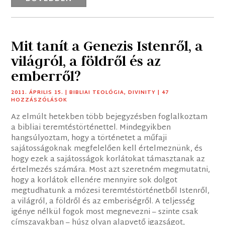
Mit tanít a Genezis Istenről, a
világról, a földről és az
emberről?
2011. ÁPRILIS 15.
|
BIBLIAI TEOLÓGIA
,
DIVINITY
| 47
HOZZÁSZÓLÁSOK
Az elmúlt hetekben több bejegyzésben foglalkoztam
a bibliai teremtéstörténettel. Mindegyikben
hangsúlyoztam, hogy a történetet a műfaji
sajátosságoknak megfelelően kell értelmeznünk, és
hogy ezek a sajátosságok korlátokat támasztanak az
értelmezés számára. Most azt szeretném megmutatni,
hogy a korlátok ellenére mennyire sok dolgot
megtudhatunk a mózesi teremtéstörténetből Istenről,
a világról, a földről és az emberiségről. A teljesség
igénye nélkül fogok most megnevezni – szinte csak
címszavakban – húsz olyan alapvető igazságot,