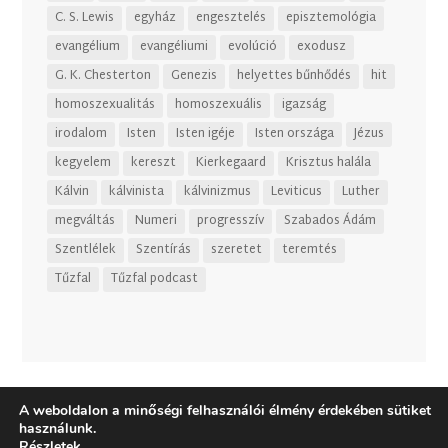
C. S. Lewis
egyház
engesztelés
episztemológia
evangélium
evangéliumi
evolúció
exodusz
G. K. Chesterton
Genezis
helyettes bűnhődés
hit
homoszexualitás
homoszexuális
igazság
irodalom
Isten
Isten igéje
Isten országa
Jézus
kegyelem
kereszt
Kierkegaard
Krisztus halála
Kálvin
kálvinista
kálvinizmus
Leviticus
Luther
megváltás
Numeri
progresszív
Szabados Ádám
Szentlélek
Szentírás
szeretet
teremtés
Tűzfal
Tűzfal podcast
A weboldalon a minőségi felhasználói élmény érdekében sütiket
használunk.
Részletek