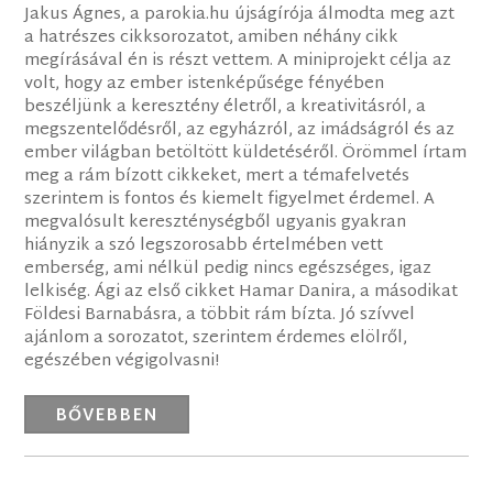
Jakus Ágnes, a parokia.hu újságírója álmodta meg azt
a hatrészes cikksorozatot, amiben néhány cikk
megírásával én is részt vettem. A miniprojekt célja az
volt, hogy az ember istenképűsége fényében
beszéljünk a keresztény életről, a kreativitásról, a
megszentelődésről, az egyházról, az imádságról és az
ember világban betöltött küldetéséről. Örömmel írtam
meg a rám bízott cikkeket, mert a témafelvetés
szerintem is fontos és kiemelt figyelmet érdemel. A
megvalósult kereszténységből ugyanis gyakran
hiányzik a szó legszorosabb értelmében vett
emberség, ami nélkül pedig nincs egészséges, igaz
lelkiség. Ági az első cikket Hamar Danira, a másodikat
Földesi Barnabásra, a többit rám bízta. Jó szívvel
ajánlom a sorozatot, szerintem érdemes elölről,
egészében végigolvasni!
BŐVEBBEN