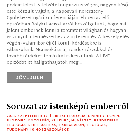
podcastelést. A felvétel augusztus végén, nagyon késő
este készült Vajtán, a Kaposvári Keresztény
Gyülekezet nyári konferenciáján. Ebben az élő
epizódban Bolyki Lacival arról beszélgetünk, hogy mit
jelent embernek lenni a teremtett világban és hogyan
viszonyul a természethez az új teremtés. A beszélgetés
végén (valamikor éjfél körül) kérdésekre is
válaszolunk. Nemsokára új, rendes részekkel és
további érdekes témákkal is készülünk. A LIVE
epizódot itt hallgathatjátok meg....
BŐVEBBEN
Sorozat az istenképű emberről
2021. SZEPTEMBER 17.
|
BIBLIAI TEOLÓGIA
,
DIVINITY
,
EGYÉN
,
FILOZÓFIA
,
KÖZÖSSÉG
,
KULTÚRA
,
MŰVÉSZET
,
RENDSZERES
TEOLÓGIA
,
SPIRITUALITÁS
,
TÁRSADALOM
,
TEOLÓGIA
,
TUDOMÁNY
| 0 HOZZÁSZÓLÁSOK