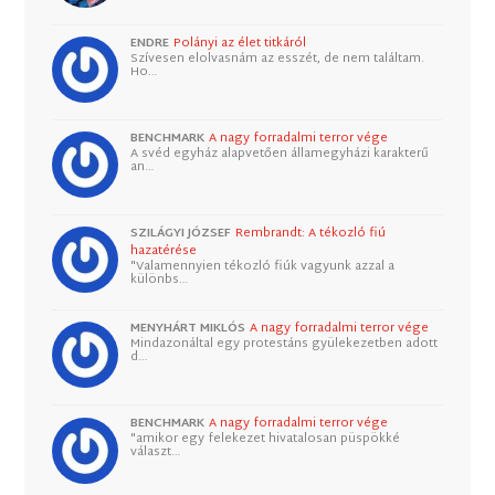
ENDRE
Polányi az élet titkáról
Szívesen elolvasnám az esszét, de nem találtam.
Ho…
BENCHMARK
A nagy forradalmi terror vége
A svéd egyház alapvetően államegyházi karakterű
an…
SZILÁGYI JÓZSEF
Rembrandt: A tékozló fiú
hazatérése
"Valamennyien tékozló fiúk vagyunk azzal a
különbs…
MENYHÁRT MIKLÓS
A nagy forradalmi terror vége
Mindazonáltal egy protestáns gyülekezetben adott
d…
BENCHMARK
A nagy forradalmi terror vége
"amikor egy felekezet hivatalosan püspökké
választ…