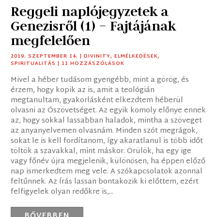
Reggeli naplójegyzetek a
Genezisről (1) – Fajtájának
megfelelően
2019. SZEPTEMBER 14.
|
DIVINITY
,
ELMÉLKEDÉSEK
,
SPIRITUALITÁS
| 11 HOZZÁSZÓLÁSOK
Mivel a héber tudásom gyengébb, mint a görög, és
érzem, hogy kopik az is, amit a teológián
megtanultam, gyakorlásként elkezdtem héberül
olvasni az Ószövetséget. Az egyik komoly előnye ennek
az, hogy sokkal lassabban haladok, mintha a szöveget
az anyanyelvemen olvasnám. Minden szót megrágok,
sokat le is kell fordítanom, így akaratlanul is több időt
töltök a szavakkal, mint máskor. Örülök, ha egy ige
vagy főnév újra megjelenik, különösen, ha éppen előző
nap ismerkedtem meg vele. A szókapcsolatok azonnal
feltűnnek. Az Írás lassan bontakozik ki előttem, ezért
felfigyelek olyan redőkre is,...
BŐVEBBEN